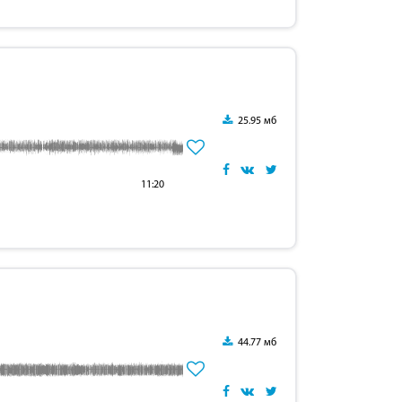
25.95 мб
11:20
44.77 мб