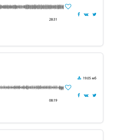
28:31
19.05 мб
08:19