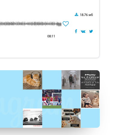
18.76 мб
08:11
: