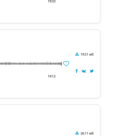
19:33
19.51 мб
14:12
26.11 мб