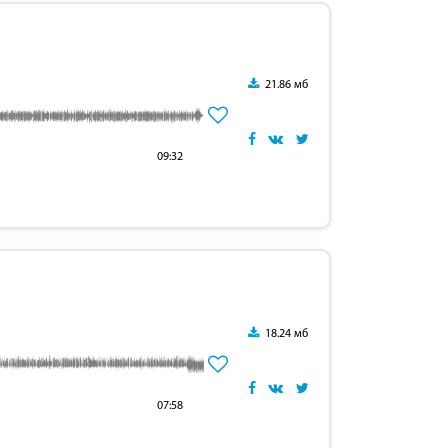
21.86 мб
09:32
18.24 мб
07:58