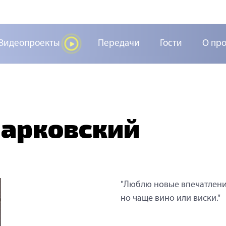
Видеопроекты
Передачи
Гости
О пр
арковский
"Люблю новые впечатления
но чаще вино или виски."