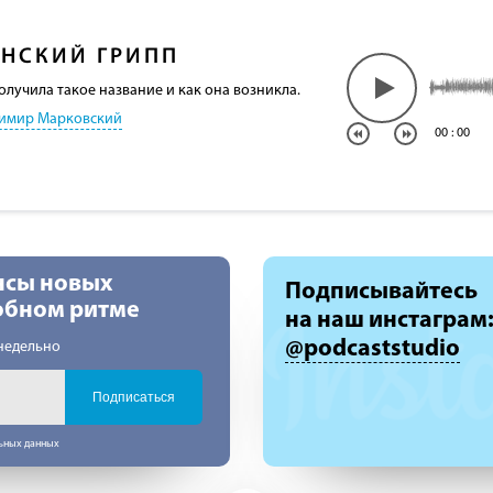
НСКИЙ ГРИПП
олучила такое название и как она возникла.
имир Марковский
00
:
00
нсы новых
Подписывайтесь
добном ритме
на наш инстаграм
@podcaststudio
недельно
Подписаться
льных данных