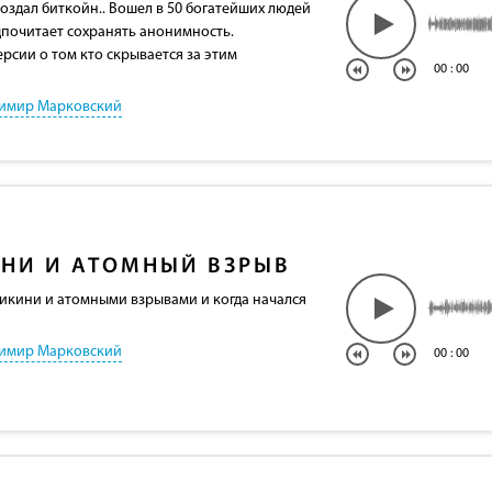
оздал биткойн.. Вошел в 50 богатейших людей
дпочитает сохранять анонимность.
рсии о том кто скрывается за этим
00
:
00
имир Марковский
НИ И АТОМНЫЙ ВЗРЫВ
Бикини и атомными взрывами и когда начался
имир Марковский
00
:
00