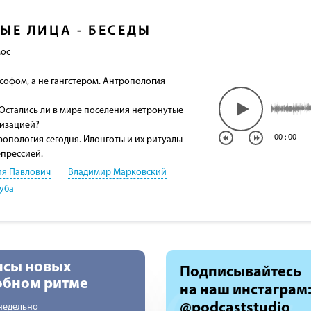
ЫЕ ЛИЦА - БЕСЕДЫ
мос
ософом, а не гангстером. Антропология
 Остались ли в мире поселения нетронутые
лизацией?
00
:
00
ропология сегодня. Илонготы и их ритуалы
епрессией.
я Павлович
Владимир Марковский
уба
нсы новых
Подписывайтесь
добном ритме
на наш инстаграм
@podcaststudio
недельно