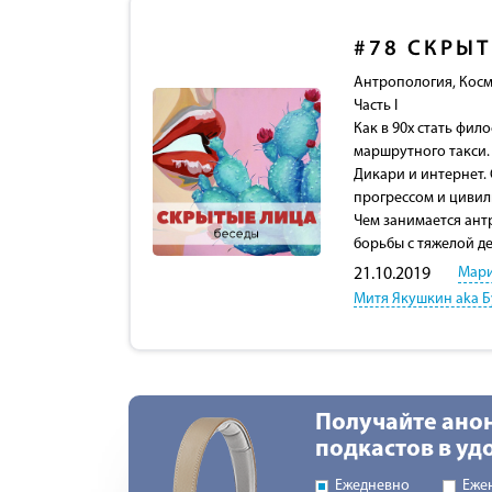
#78
СКРЫТ
Антропология, Кос
Часть I
Как в 90х стать фил
маршрутного такси.
Дикари и интернет.
прогрессом и циви
Чем занимается ант
борьбы с тяжелой д
Мари
21.10.2019
Митя Якушкин aka Б
Получайте ано
подкастов в у
Ежедневно
Еже