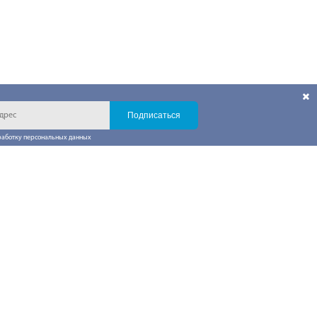
Подписаться
работку персональных данных
онтакты
 проекте
Phone
ndroid