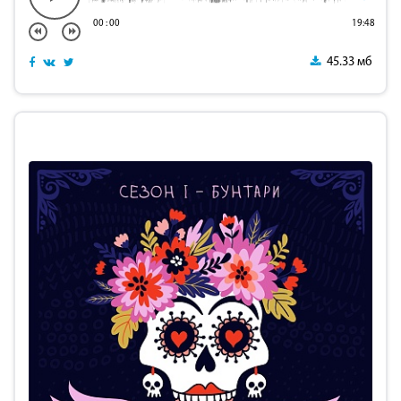
00
:
00
19:48
45.33 мб