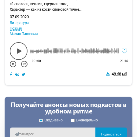
«Я спокоен, вежлив, сдержан тоже,
Характер — как из кости слоновой точен...
07.09.2020
Литература
Поэзия
Мария Павлович
00
:
00
21:16
48.68 мб
Получайте анонсы новых подкастов в
удобном ритме
Ежедневно
Еженедельно
Подписаться