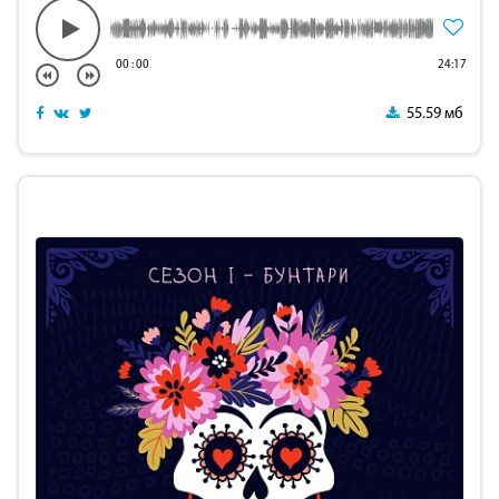
00
:
00
24:17
55.59 мб