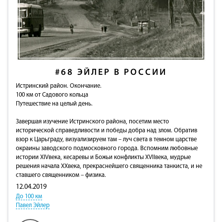
#68
ЭЙЛЕР В РОССИИ
Истринский район. Окончание.
100 км от Садового кольца
Путешествие на целый день.
Завершая изучение Истринского района, посетим место
исторической справедливости и победы добра над злом. Обратив
взор к Царьграду, визуализируем там – луч света в темном царстве
окраины заводского подмосковного города. Вспомним любовные
истории XIVвека, кесаревы и Божьи конфликты XVIIвека, мудрые
решения начала XXвека, прекраснейшего священника танкиста, и не
ставшего священником – физика.
12.04.2019
До 100 км
Павел Эйлер