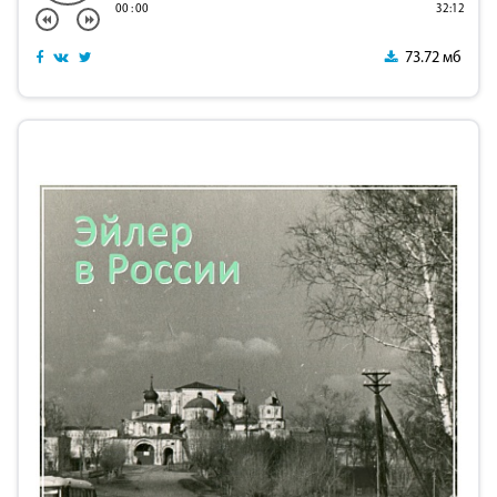
00
:
00
32:12
73.72 мб