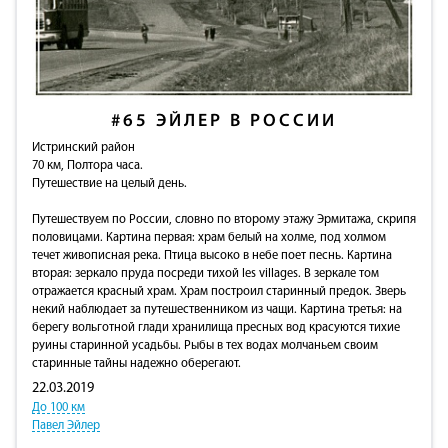
#65
ЭЙЛЕР В РОССИИ
Истринский район
70 км, Полтора часа.
Путешествие на целый день.
Путешествуем по России, словно по второму этажу Эрмитажа, скрипя
половицами. Картина первая: храм белый на холме, под холмом
течет живописная река. Птица высоко в небе поет песнь. Картина
вторая: зеркало пруда посреди тихой les villages. В зеркале том
отражается красный храм. Храм построил старинный предок. Зверь
некий наблюдает за путешественником из чащи. Картина третья: на
берегу вольготной глади хранилища пресных вод красуются тихие
руины старинной усадьбы. Рыбы в тех водах молчаньем своим
старинные тайны надежно оберегают.
22.03.2019
До 100 км
Павел Эйлер