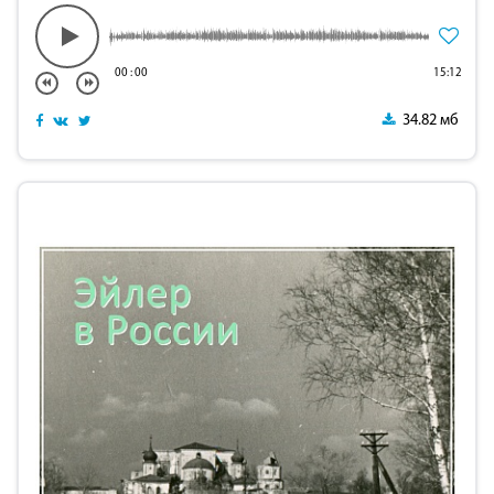
00
:
00
15:12
34.82 мб