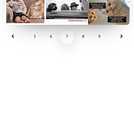
5
6
7
8
9