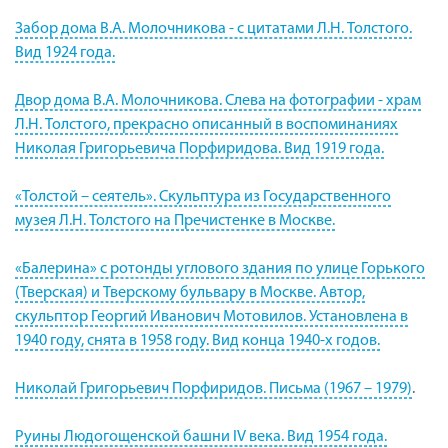
Забор дома В.А. Молочникова - с цитатами Л.Н. Толстого.
Вид 1924 года.
Двор дома В.А. Молочникова. Слева на фотографии - храм
Л.Н. Толстого, прекрасно описанный в воспоминаниях
Николая Григорьевича Порфиридова. Вид 1919 года.
«Толстой – сеятель». Скульптура из Государственного
музея Л.Н. Толстого на Пречистенке в Москве.
«Балерина» с ротонды углового здания по улице Горького
(Тверская) и Тверскому бульвару в Москве. Автор,
скульптор Георгий Иванович Мотовилов. Установлена в
1940 году, снята в 1958 году. Вид конца 1940-х годов.
Николай Григорьевич Порфиридов. Письма (1967 – 1979)
.
Руины Людогощенской башни IV века. Вид 1954 года.