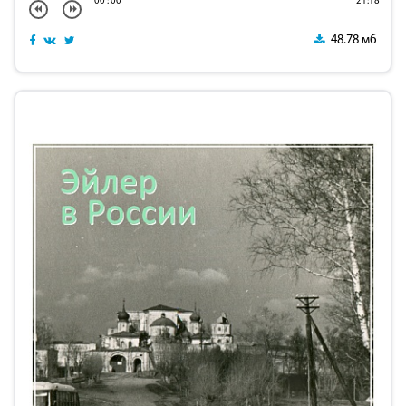
00
:
00
21:18
48.78 мб