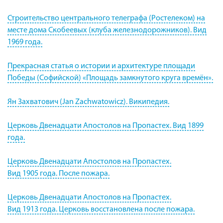
Строительство центрального телеграфа (Ростелеком) на
месте дома Скобеевых (клуба железнодорожников). Вид
1969 года.
Прекрасная статья о истории и архитектуре площади
Победы (Софийской) «Площадь замкнутого круга времён».
Ян Захватович (Jan Zachwatowicz). Википедия.
Церковь Двенадцати Апостолов на Пропастех. Вид 1899
года.
Церковь Двенадцати Апостолов на Пропастех.
Вид 1905 года. После пожара.
Церковь Двенадцати Апостолов на Пропастех.
Вид 1913 года. Церковь восстановлена после пожара.