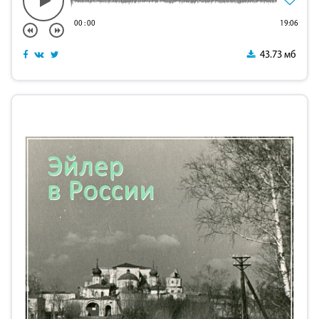
00
:
00
19:06
43.73 мб