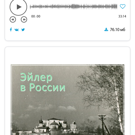
00
:
00
33:14
76.10 мб