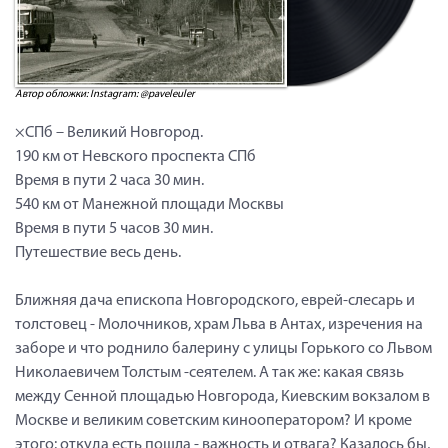
Автор обложки: Instagram: @paveleuler
×СПб – Великий Новгород.
190 км от Невского проспекта СПб
Время в пути 2 часа 30 мин.
540 км от Манежной площади Москвы
Время в пути 5 часов 30 мин.
Путешествие весь день.
Ближняя дача епископа Новгородского, еврей-слесарь и
толстовец - Молочников, храм Льва в Антах, изречения на
заборе и что роднило балерину с улицы Горького со Львом
Николаевичем Толстым -сеятелем. А так же: какая связь
между Сенной площадью Новгорода, Киевским вокзалом в
Москве и великим советским кинооператором? И кроме
этого: откуда есть пошла - важность и отвага? Казалось бы,