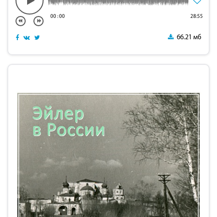
00
:
00
28:55
66.21 мб