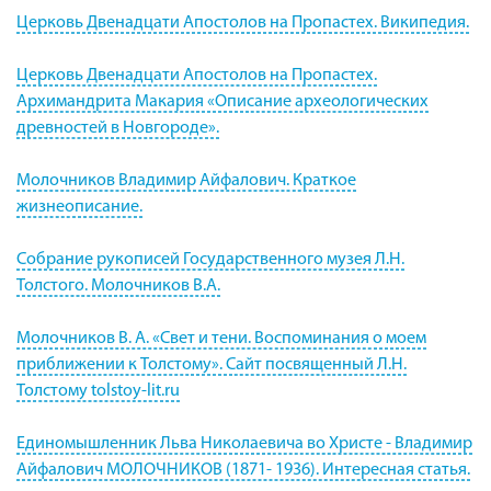
Церковь Двенадцати Апостолов на Пропастех. Википедия.
Церковь Двенадцати Апостолов на Пропастех.
Архимандрита Макария «Описание археологических
древностей в Новгороде».
Молочников Владимир Айфалович. Краткое
жизнеописание.
Собрание рукописей Государственного музея Л.Н.
Толстого. Молочников В.А.
Молочников В. А. «Свет и тени. Воспоминания о моем
приближении к Толстому». Сайт посвященный Л.Н.
Толстому tolstoy-lit.ru
Единомышленник Льва Николаевича во Христе - Владимир
Айфалович МОЛОЧНИКОВ (1871- 1936). Интересная статья.