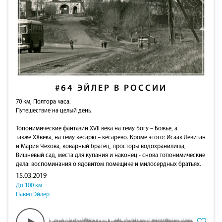
#64
ЭЙЛЕР В РОССИИ
70 км, Полтора часа.
Путешествие на целый день.
Топонимические фантазии XVII века на тему Богу – Божье, а
также XXвека, на тему кесарю – кесарево. Кроме этого: Исаак Левитан
и Мария Чехова, коварный братец, просторы водохранилища,
Вишневый сад, места для купания и наконец - снова топонимические
дела: воспоминания о ядовитом помещике и милосердных братьях.
15.03.2019
До 100 км
Павел Эйлер