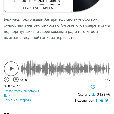
Безумец, покоривший Антарктиду своим упорством,
смелостью и непреклонностью. Он был готов умереть сам и
подвергнуть жизни своей команды ради того, чтобы
выиграть в ледяной гонке за первенство.
00
:
00
15:17
08.02.2022
Развлекательная история
Скачать
34.98 мб
Дети
Поделиться
Кристина Сахарова