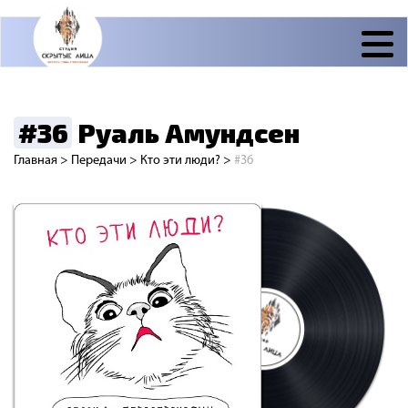
#36
Руаль Амундсен
Главная
>
Передачи
>
Кто эти люди?
>
#36