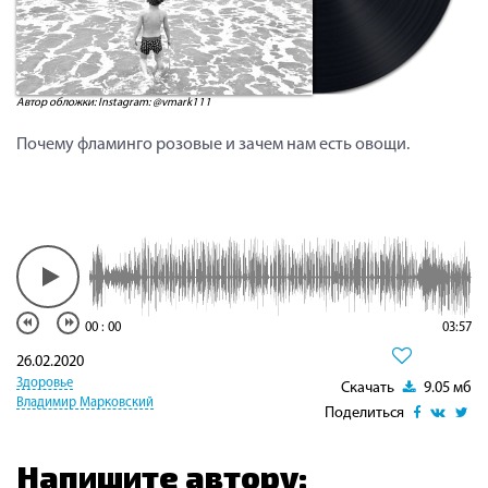
Автор обложки: Instagram: @vmark111
Почему фламинго розовые и зачем нам есть овощи.
00
:
00
03:57
26.02.2020
Здоровье
Скачать
9.05 мб
Владимир Марковский
Поделиться
Напишите автору: