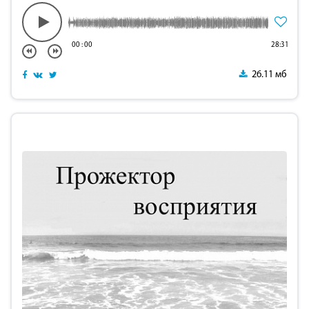
00
:
00
28:31
26.11 мб