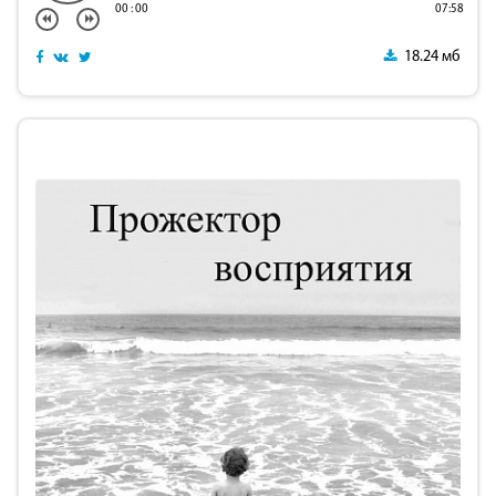
00
:
00
07:58
18.24 мб