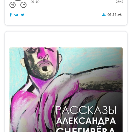
00
:
00
26:42
61.11 мб