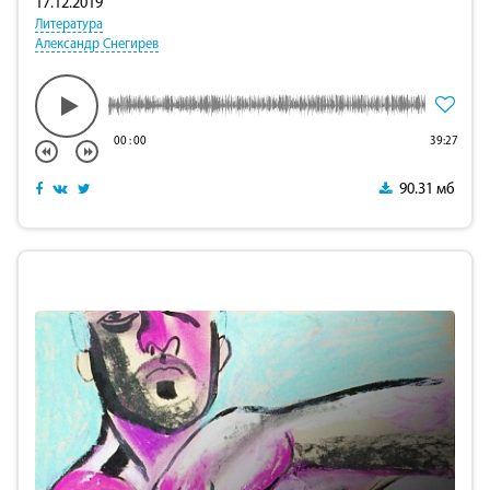
17.12.2019
Литература
Александр Снегирев
00
:
00
39:27
90.31 мб