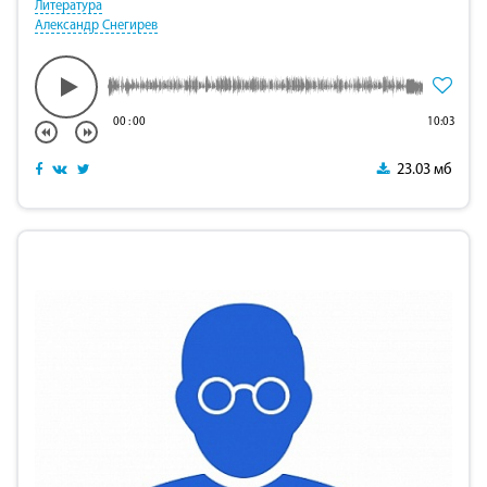
Литература
Александр Снегирев
00
:
00
10:03
23.03 мб