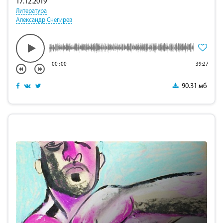
17.12.2019
Литература
Александр Снегирев
00
:
00
39:27
90.31 мб