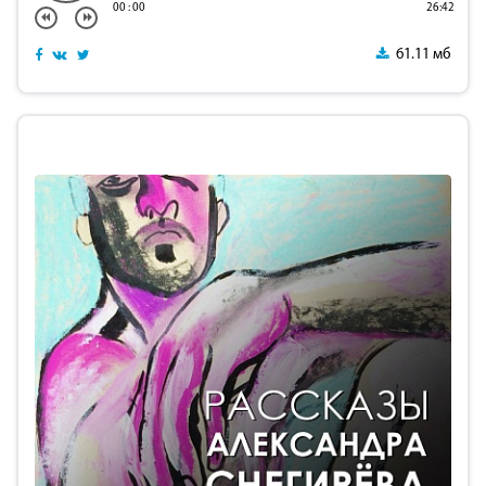
00
:
00
26:42
61.11 мб