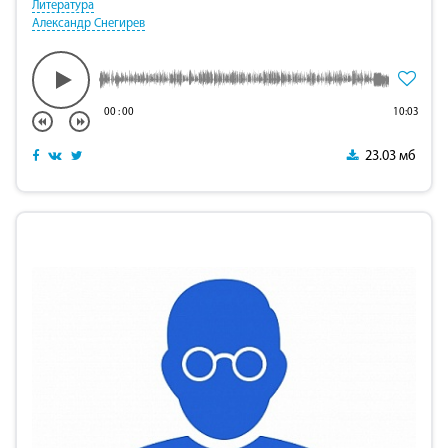
Литература
Александр Снегирев
00
:
00
10:03
23.03 мб