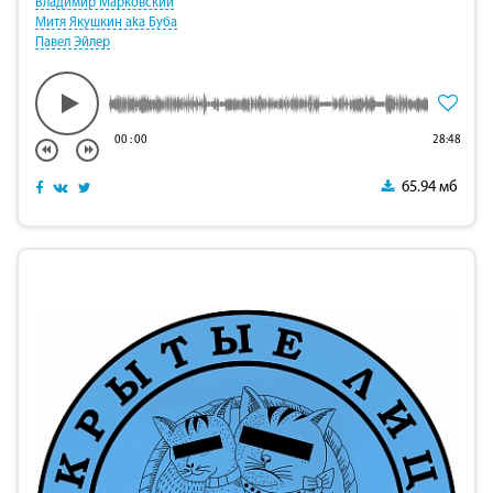
Владимир Марковский
Митя Якушкин aka Буба
Павел Эйлер
00
:
00
28:48
65.94 мб