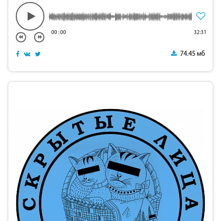
00
:
00
32:31
74.45 мб