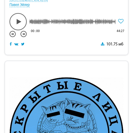
Павел Эйлер
00
:
00
44:27
101.75 мб