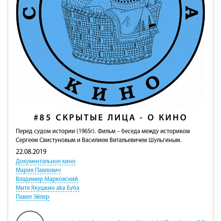
#85
СКРЫТЫЕ ЛИЦА - О КИНО
Перед судом истории (1965г). Фильм – беседа между историком
Сергеем Свистуновым и Василием Витальевичем Шульгиным.
22.08.2019
Документальное кино
Мария Павлович
Владимир Марковский
Митя Якушкин aka Буба
Павел Эйлер