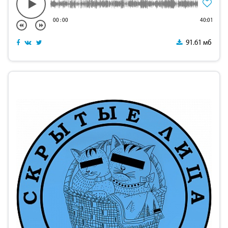
00
:
00
40:01
91.61 мб