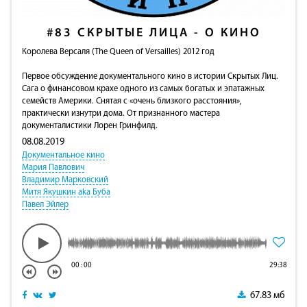
#83
СКРЫТЫЕ ЛИЦА - О КИНО
Королева Версаля (The Queen of Versailles) 2012 год
Первое обсуждение документального кино в истории Скрытых Лиц.
Сага о финансовом крахе одного из самых богатых и эпатажных
семейств Америки. Снятая с «очень близкого расстояния»,
практически изнутри дома. От признанного мастера
документалистики Лорен Гринфилд.
08.08.2019
Документальное кино
Мария Павлович
Владимир Марковский
Митя Якушкин aka Буба
Павел Эйлер
00
:
00
29:38
67.83 мб