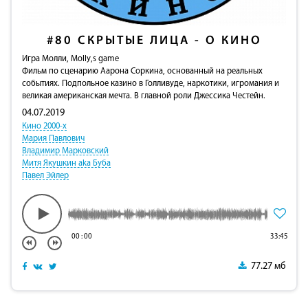
#80
СКРЫТЫЕ ЛИЦА - О КИНО
Игра Молли, Molly,s game
Фильм по сценарию Аарона Соркина, основанный на реальных
событиях. Подпольное казино в Голливуде, наркотики, игромания и
великая американская мечта. В главной роли Джессика Честейн.
04.07.2019
Кино 2000-х
Мария Павлович
Владимир Марковский
Митя Якушкин aka Буба
Павел Эйлер
00
:
00
33:45
77.27 мб