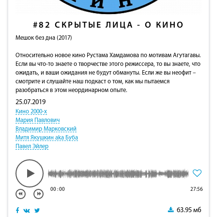
#82
СКРЫТЫЕ ЛИЦА - О КИНО
Мешок без дна (2017)
Относительно новое кино Рустама Хамдамова по мотивам Агутагавы.
Если вы что-то знаете о творчестве этого режиссера, то вы знаете, что
ожидать, и ваши ожидания не будут обмануты. Если же вы неофит –
смотрите и слушайте наш подкаст о том, как мы пытаемся
разобраться в этом неординарном опыте.
25.07.2019
Кино 2000-х
Мария Павлович
Владимир Марковский
Митя Якушкин aka Буба
Павел Эйлер
00
:
00
27:56
63.95 мб