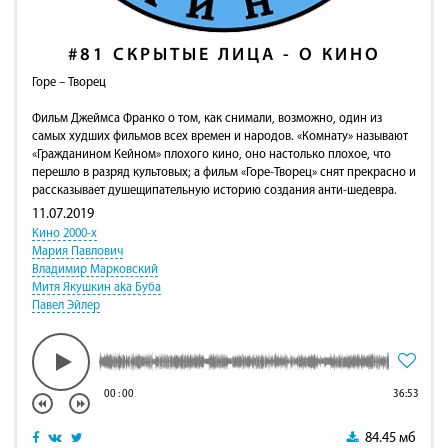
#81
СКРЫТЫЕ ЛИЦА - О КИНО
Горе – Творец
Фильм Джеймса Франко о том, как снимали, возможно, один из
самых худших фильмов всех времен и народов. «Комнату» называют
«Гражданином Кейном» плохого кино, оно настолько плохое, что
перешло в разряд культовых; а фильм «Горе-Творец» снят прекрасно и
рассказывает душещипательную историю создания анти-шедевра.
11.07.2019
Кино 2000-х
Мария Павлович
Владимир Марковский
Митя Якушкин aka Буба
Павел Эйлер
00
:
00
36:53
84.45 мб