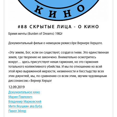
#88
СКРЫТЫЕ ЛИЦА - О КИНО
Бремя мечты (Burden of Dreams) 1982г
Документальный фильм о немецком режиссёре Вернере Херцоге.
«Эту землю, Бог, если он существует, создал в гневе. Это единственная
земля, где творение не закончено. Внимательно осмотритесь
вокруг… здесь присутствует некая гармония, но это гармония
тотального коллективного убийства. И мы по отношению ко всей
этой ярко выраженной мерзости, низменности и бесстыдству всех
этих джунглей, мы, по сравнению со всем этим, звучим чудовищным
диссонансом.» Вернер Херцог
12.09.2019
Документальное кино
Мария Павлович
Владимир Марковский
Митя Якушкин aka Буба
Павел Эйлер