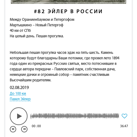
#82
ЭЙЛЕР В РОССИИ
Между Ораниенбаумом и Петергофом
Мартышкино – Новый Петергоф
40 км от СПб
На целый день. Пешая прогулка.
Небольшая пешая прогулка часов эдак на пять-шесть. Камень
которому будут благодарны Ваши потомки, где провел лето 1894
года один из прекрасных Русских святых, место потеснившее в
сердце автора передачи – Павловский парк, собственная дача,
немецкие дачки и огромный собор – памятник счастливым
Высочайшим родителям.
02.08.2019
До 100 км
Павел Эйлер
00
:
00
36:47