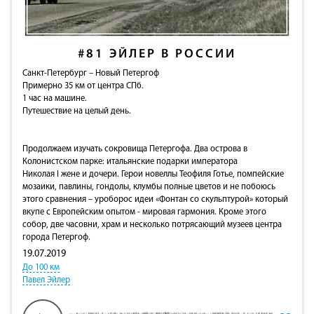
#81
ЭЙЛЕР В РОССИИ
Санкт-Петербург – Новый Петергоф
Примерно 35 км от центра СПб.
1 час на машине.
Путешествие на целый день.
Продолжаем изучать сокровища Петергофа. Два острова в
Колонистском парке: итальянские подарки императора
Николая I жене и дочери. Герои новеллы Теофиля Готье, помпейские
мозаики, павлины, гондолы, клумбы полные цветов и не побоюсь
этого сравнения – уроборос идеи «Фонтан со скульптурой» который
вкупе с Европейским опытом - мировая гармония. Кроме этого
собор, две часовни, храм и несколько потрясающий музеев центра
города Петергоф.
19.07.2019
До 100 км
Павел Эйлер