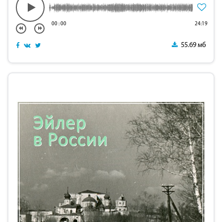
00
:
00
24:19
55.69 мб