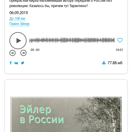
прекрасная кирха напомнившая автору передачи о России без
революции. Казалось бы, причем тут Тарантино?
06.09.2019
До 100 км
Павел Эйлер
00
:
00
34:01
77.88 мб