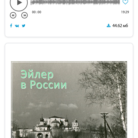
00
:
00
19:29
44.62 мб