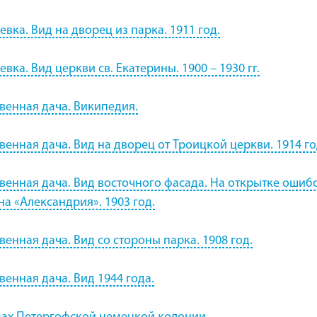
евка. Вид на дворец из парка. 1911 год.
евка. Вид церкви св. Екатерины. 1900 – 1930 гг.
венная дача. Википедия.
венная дача. Вид на дворец от Троицкой церкви. 1914 го
венная дача. Вид восточного фасада. На открытке ошиб
на «Александрия». 1903 год.
венная дача. Вид со стороны парка. 1908 год.
венная дача. Вид 1944 года.