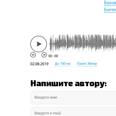
Базов
Балти
00
:
00
До 100 км
Павел Эйлер
02.08.2019
Напишите автору: