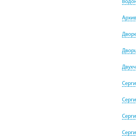
Водон
Архив
Дворе
Дворц
Двухч
Серги
Серги
Серги
Серги