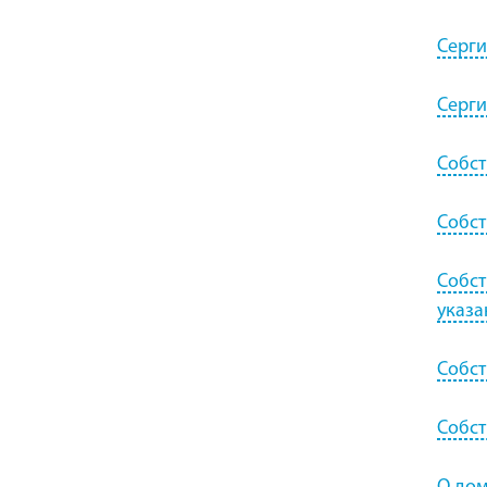
Серги
Серги
Собст
Собст
Собст
указа
Собст
Собст