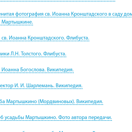
нитая фотография св. Иоанна Кронштадского в саду до
в Мартышкине.
 св. Иоанна Кронштадского. Флибуста.
ики Л.Н. Толстого. Флибуста.
 Иоанна Богослова. Википедия.
ектор И. И. Шарлемань. Википедия.
ба Мартышкино (Мордвиновых). Википедия.
б усадьбы Мартышкино. Фото автора передачи.