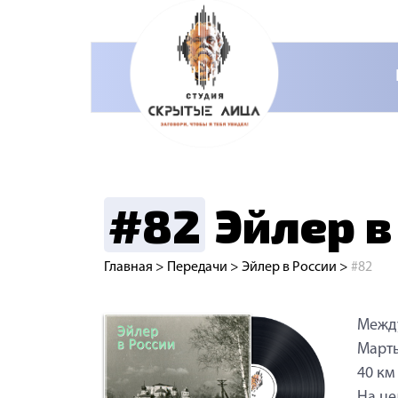
#82
Эйлер в
Главная
>
Передачи
>
Эйлер в России
>
#82
Межд
Март
40 км
На це