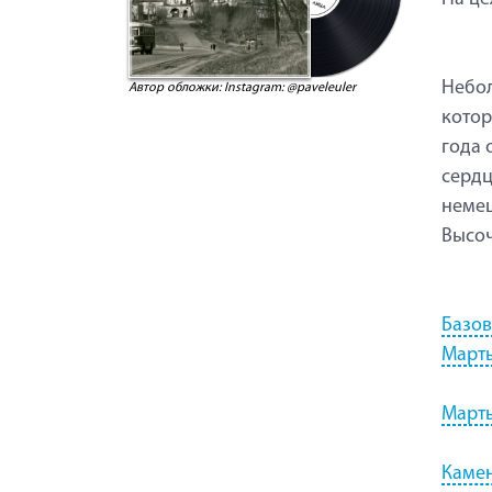
Небол
Автор обложки: Instagram: @paveleuler
котор
года 
сердц
немец
Высо
Базов
Март
Март
Камен