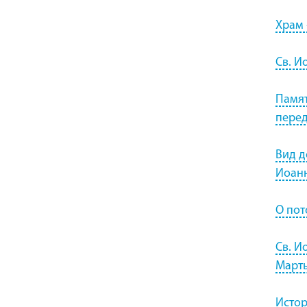
Храм 
Св. И
Памят
перед
Вид д
Иоанн
О пот
Св. И
Марты
Истор