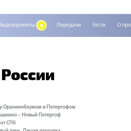
Видеопроекты
Передачи
Гости
О пр
 России
у Ораниенбаумом и Петергофом
ышкино – Новый Петергоф
 от СПб
лый день. Пешая прогулка.