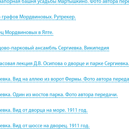
апорная башня усадьбы Мартышкино. Фото автора пер
 графов Мордвиновых. Рутрекер.
ц Мордвиновых в Ялте.
ово-парковый ансамбль Сергиевка. Википедия
асовая лекция Д.В. Осипова о дворце и парке Сергиевка
евка. Вид на аллею из ворот Фермы. Фото автора переда
евка. Один из мостов парка. Фото автора передачи.
евка. Вид от дворца на море. 1911 год.
евка. Вид от шоссе на дворец. 1911 год.