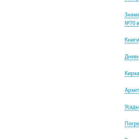
Знаме
№70 
Книги
Дневн
Кирха
Архит
Усадь
Погре