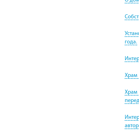
О дом
Собст
Устан
года.
Интер
Храм 
Храм 
перед
Интер
автор