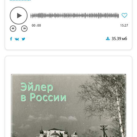
00
:
00
15:27
35.39 мб