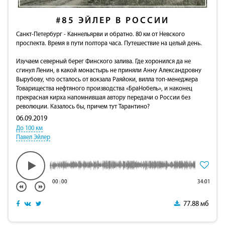
#85
ЭЙЛЕР В РОССИИ
Санкт-Петербург - Каннельярви и обратно. 80 км от Невского
проспекта. Время в пути полтора часа. Путешествие на целый день.
Изучаем северный берег Финского залива. Где хоронился да не
сгинул Ленин, в какой монастырь не приняли Анну Александровну
Вырубову, что осталось от вокзала Раяйоки, вилла топ-менеджера
Товарищества нефтяного производства «БраНобель», и наконец
прекрасная кирха напомнившая автору передачи о России без
революции. Казалось бы, причем тут Тарантино?
06.09.2019
До 100 км
Павел Эйлер
00
:
00
34:01
77.88 мб