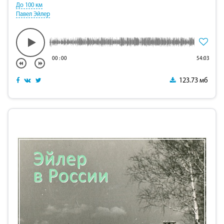
До 100 км
Павел Эйлер
00
:
00
54:03
123.73 мб