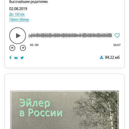
Высочайшим родителям.
02.08.2019
До 100 км
Павел Эйлер
00
:
00
36:47
84.22 мб