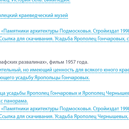
лец. История села. Википедия.
лецкий краеведческий музей
 «Памятники архитектуры Подмосковья. Стройиздат 199
 Ссылка для скачивания. Усадьба Ярополец Гончаровых, с
рафских развалинах», фильм 1957 года.
тельный, но имеющий ценность для всякого юного крае
ющего усадьбу Яропольцы Гончаровых.
ца усадьбы Ярополец Гончаровых и Ярополец Черныше
с панорама.
 «Памятники архитектуры Подмосковья. Стройиздат 199
 Ссылка для скачивания. Усадьба Ярополец Чернышевых, 