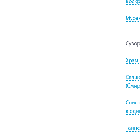
Воскр
Мурав
Суво
Храм 
Свяще
(Смир
Списо
в оди
Таинс