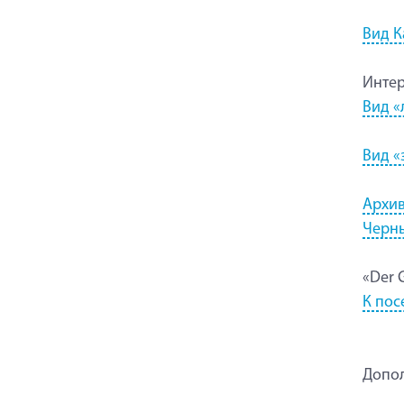
Вид К
Интер
Вид «
Вид «
Архив
Черн
«Der 
К пос
Допо