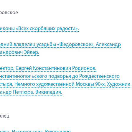
ровское
иконы «Всех скорбящих радости».
дний владелец усадьбы «Федоровское», Александр
андрович Эйлер.
ектор, Сергей Константинович Родионов.
нстантинопольского подворья до Рождественского
тыря. Немного художественной Москвы 90-х. Художник
андр Петлюра. Википедия.
олец