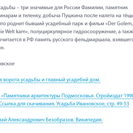
садьбы – три значимые для России Фамилии, памятник
инарам и теленку, добыча Пушкина после налета на тёщ
что роднит бывший усадебный парк и фильм «Der Golem,
 die Welt kam», полуциркулярное гидросооружение, а такж
очитается в РФ память русского фельдмаршала, взявшег
н.
овское
а ворота усадьбы и главный усадебнй дом.
 «Памятники архитектуры Подмосковья. Стройиздат 199
 Ссылка для скачивания. Усадьба Ивановское, стр. 49-53
ай Александрович Безобразов. Википедия.