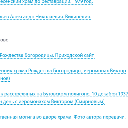
есенский храм до реставрации. 1979 год.
ьев Александр Николаевич. Википедия.
рово
Рождества Богородицы. Приходской сайт.
нник храма Рождества Богородицы, иеромонах Виктор
нов)
к расстреляных на Бутовском полигоне, 10 декабря 1937
н день с иеромонахом Виктором (Смирновым)
твенная могила во дворе храма. Фото автора передачи.