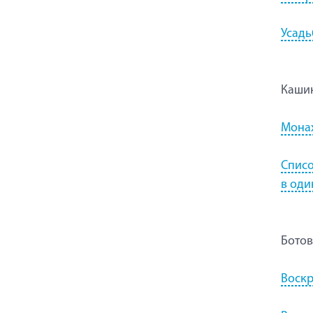
Усадь
Каши
Монах
Списо
в оди
Бото
Воскр