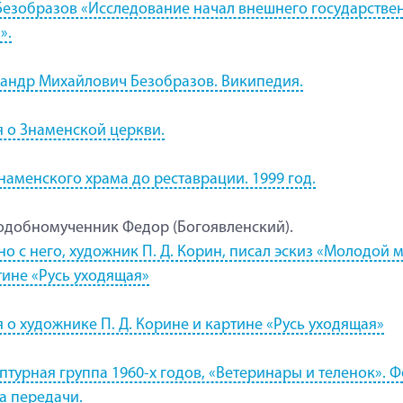
 Безобразов «Исследование начал внешнего государстве
».
андр Михайлович Безобразов. Википедия.
я о Знаменской церкви.
наменского храма до реставрации. 1999 год.
добномученник Федор (Богоявленский).
о с него, художник П. Д. Корин, писал эскиз «Молодой 
тине «Русь уходящая»
я о художнике П. Д. Корине и картине «Русь уходящая»
птурная группа 1960-х годов, «Ветеринары и теленок». Ф
а передачи.