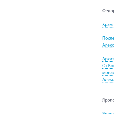
Федо
Храм 
После
Алекс
Архит
От Ко
монас
Алекс
Яроп