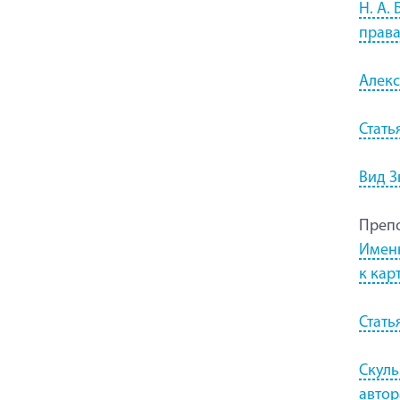
Н. А.
права
Алекс
Стать
Вид З
Препо
Именн
к кар
Стать
Скуль
автор