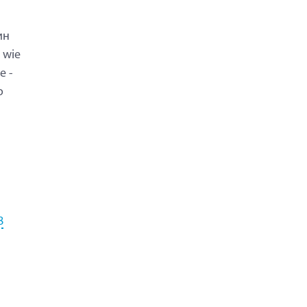
ин
 wie
е -
о
8