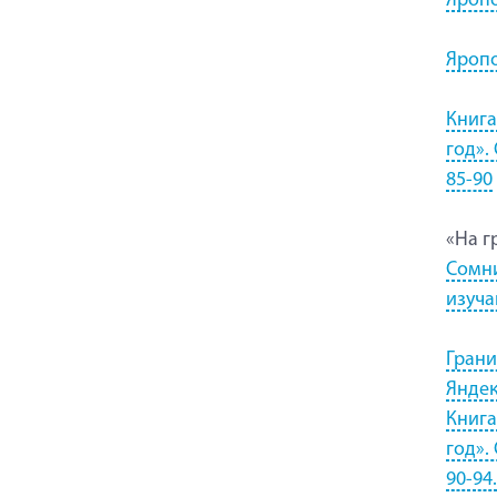
Яропо
Яропо
Книга
год».
85-90
«На г
Сомни
изуча
Грани
Яндек
Книга
год».
90-94.