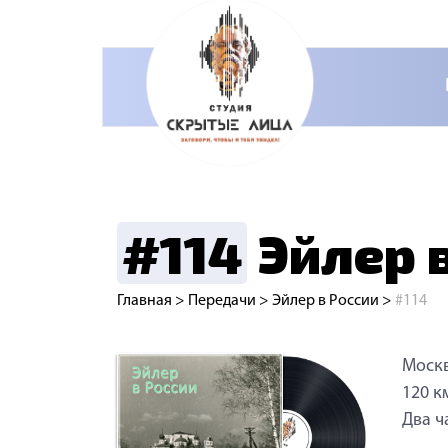
#114
Эйлер в
Главная
>
Передачи
>
Эйлер в России
>
#114
Москв
120 к
Два ч