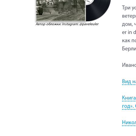
Три у
ветер
дом, 
Автор обложки: Instagram: @paveleuler
er in
как п
Берли
Иван
Вид н
Книга
год».
Никол