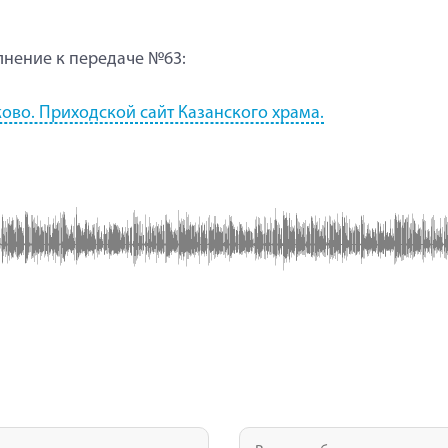
нение к передаче №63:
ово. Приходской сайт Казанского храма.