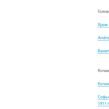
Голов
Храм 
Andrea
Ванит
Коча
Кочак
Софья
1911 