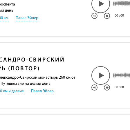
роспекта
ый день
00
:
00
00 км
Павел Эйлер
САНДРО-СВИРСКИЙ
Ь (ПОВТОР)
Александро-Свирский монастырь 260 км от
 Путешествие на целый день
00
:
00
00 км и далече
Павел Эйлер