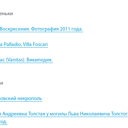
еньки
Воскресения. Фотография 2011 года.
 Palladio, Villa Foscari
ас (Vanitas). Википедия.
ки
овский некрополь
 Андреевна Толстая у могилы Льва Николаевича Толстог
год.