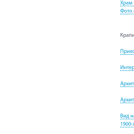
Храм
Фото 
Крап
Прихо
Интер
Архит
Архит
Вид н
1900-