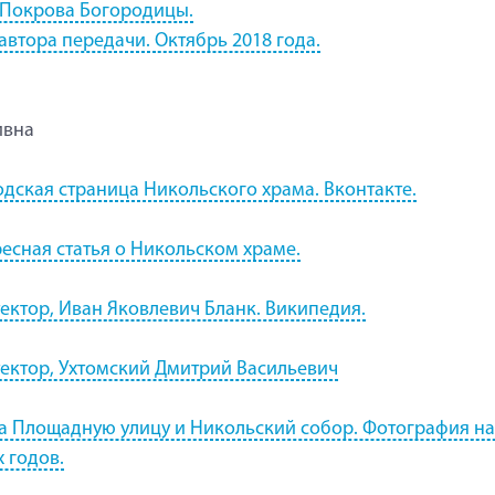
 Покрова Богородицы.
автора передачи. Октябрь 2018 года.
ивна
дская страница Никольского храма. Вконтакте.
есная статья о Никольском храме.
ектор, Иван Яковлевич Бланк. Википедия.
ектор, Ухтомский Дмитрий Васильевич
а Площадную улицу и Никольский собор. Фотография н
х годов.