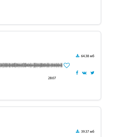
64.38 мб
28:07
39.37 мб