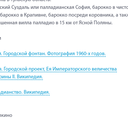
ский Суздаль или палладианская София, барокко в чист
 барокко в Крапивне, барокко посреди коровника, а так
шенная вилла палладио в 15 км от Ясной Поляны.
и
. Городской фонтан. Фотография 1960-х годов.
. Городской проект, Ея Императорского величества
рины II. Википедия.
дианство. Википедия.
мкино