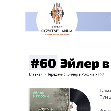
#60
Эйлер в
Главная
>
Передачи
>
Эйлер в России
>
#60
Тульс
Путеш
Вылаз