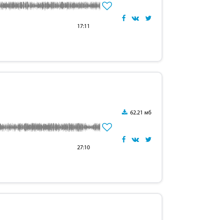
17:11
62.21 мб
27:10