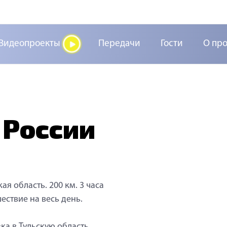
Видеопроекты
Передачи
Гости
О пр
 России
кая область. 200 км. 3 часа
ествие на весь день.
ка в Тульскую область.