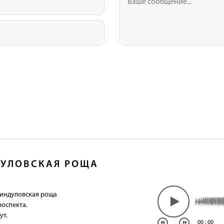
УЛОВСКАЯ РОЩА
Линдуловская роща
роспекта.
ут.
00
:
00