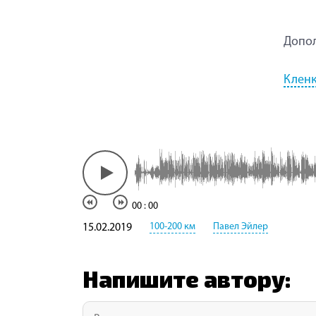
Допол
Кленк
00
:
00
100-200 км
Павел Эйлер
15.02.2019
Напишите автору: