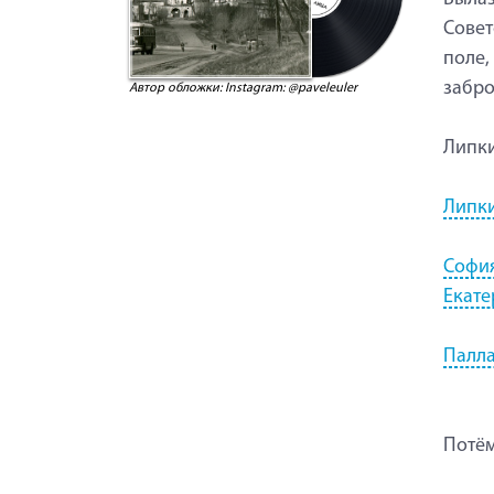
Совет
поле,
забро
Автор обложки: Instagram: @paveleuler
Липк
Липки
София
Екате
Палла
Потё