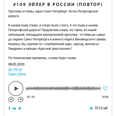
#109
ЭЙЛЕР В РОССИИ (ПОВТОР)
Прогулка от Невы, через Санкт-Петербург. Исток Петергофской
дороги.
В начале было Слово, и Слово было у Бога. А что было в начале
Петергофской дороги? Предлагаем узнать эту тайну, из нашей
небольшой, пятнадцати километровой прогулки - от Невы до самых
до окраин Санкт-Петербурга и южного берега Финляндского залива.
Казалось бы, причем тут «Серебрянный шар», прасад, монпасье
Ландринъ и калоши «Красный треугольник»?
По техническим причинам, ссылки будут позже.
08.05.2020
До 100 км
Павел Эйлер
00
:
00
30:48
70.52 мб