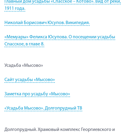
Главный дом усадьбы «Спасское – Котово». Вид от реки,
1911 года.
Николай Борисович Юсупов. Википедия.
«Мемуары» Феликса Юсупова. О посещении усадьбы
Спасское, в главе 8.
Усадьба «Мысово»
Сайт усадьбы «Мысово»
Заметка про усадьбу «Мысово»
«Усадьба Мысово». Долгопрудный ТВ
Долгопрудный. Храмовый комплекс Георгиевского и