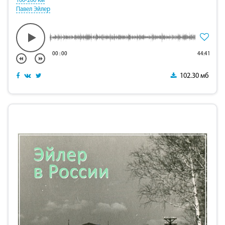
100-200 км
Павел Эйлер
00
:
00
44:41
102.30 мб