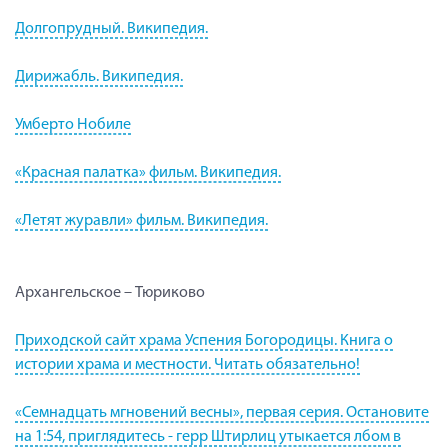
Долгопрудный. Википедия.
Дирижабль. Википедия.
Умберто Нобиле
«Красная палатка» фильм. Википедия.
«Летят журавли» фильм. Википедия.
Архангельское – Тюриково
Приходской сайт храма Успения Богородицы. Книга о
истории храма и местности. Читать обязательно!
«Семнадцать мгновений весны», первая серия. Остановите
на 1:54, приглядитесь - герр Штирлиц утыкается лбом в