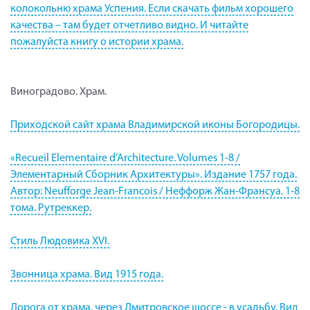
колокольню храма Успения. Если скачать фильм хорошего
качества – там будет отчетливо видно. И читайте
пожалуйста книгу о истории храма.
Виноградово. Храм.
Приходской сайт храма Владимирской иконы Богородицы.
«Recueil Elementaire d’Architecture. Volumes 1-8 /
Элементарный Сборник Архитектуры». Издание 1757 года.
Автор: Neufforge Jean-Francois / Неффорж Жан-Франсуа. 1-8
тома. Рутреккер.
Стиль Людовика XVI.
Звонница храма. Вид 1915 года.
Дорога от храма, через Дмитровское шоссе - в усадьбу. Вид