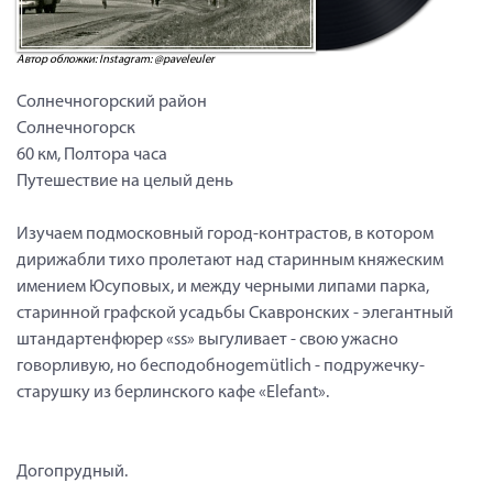
Автор обложки: Instagram: @paveleuler
Солнечногорский район
Солнечногорск
60 км, Полтора часа
Путешествие на целый день
Изучаем подмосковный город-контрастов, в котором
дирижабли тихо пролетают над старинным княжеским
имением Юсуповых, и между черными липами парка,
старинной графской усадьбы Скавронских - элегантный
штандартенфюрер «ss» выгуливает - свою ужасно
говорливую, но бесподобноgemütlich - подружечку-
старушку из берлинского кафе «Elefant».
Догопрудный.