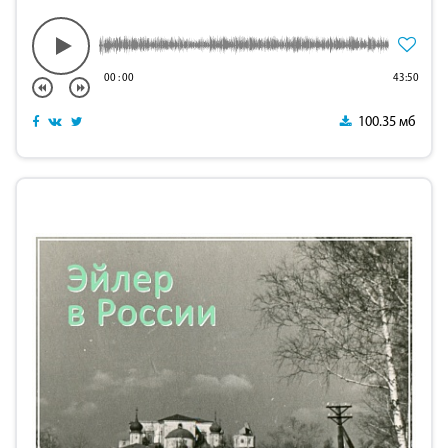
00
:
00
43:50
100.35 мб