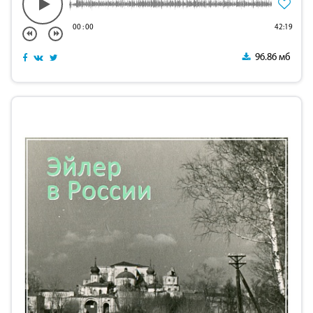
00
:
00
42:19
96.86 мб