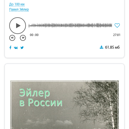
До 100 км
Павел Эйлер
00
:
00
27:01
61.85 мб