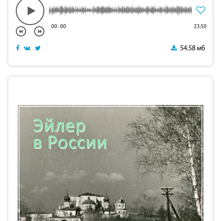
00
:
00
23:50
54.58 мб