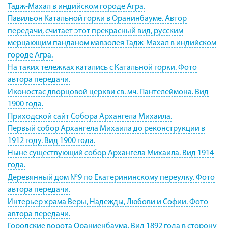
Тадж-Махал в индийском городе Агра.
Павильон Катальной горки в Оранинбауме. Автор
передачи, считает этот прекрасный вид, русским
мерцающим панданом мавзолея Тадж-Махал в индийском
городе Агра.
На таких тележках катались с Катальной горки. Фото
автора передачи.
Иконостас дворцовой церкви св. мч. Пантелеймона. Вид
1900 года.
Приходской сайт Собора Архангела Михаила.
Первый собор Архангела Михаила до реконструкции в
1912 году. Вид 1900 года.
Ныне существующий собор Архангела Михаила. Вид 1914
года.
Деревянный дом №9 по Екатерининскому переулку. Фото
автора передачи.
Интерьер храма Веры, Надежды, Любови и Софии. Фото
автора передачи.
Городские ворота Ораниенбаума. Вид 1892 года в сторону