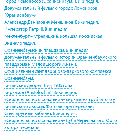
Город Ломоносов (Ораниенбаум). Википедия.
Документальный фильм о городе Ломоносов
(Ораниенбаум)
Александр Данилович Меншиков. Википедия.
Император Петр III. Википедия.
Мекленбург – Стрелицкие. Большая Российская
Энциклопедия.
Ораниенбаумский плацдарм. Википедия.
Документальный фильм о истории Ораниенбаумского
плацдарма и Малой Дороги Жизни.
Официальный сайт дворцово-паркового комплекса
Ораниенбаум.
Китайский дворец. Вид 1905 года.
Кирказон (Aristolochia). Википедия.
«Свидетельство о рождении» кирказона трубчатого у
Китайского дворца. Фото автора передачи.
Стеклярусный кабинет. Википедия.
«Свидетельство о рождении» Дуба Черешчатого. Фото
автора передачи.