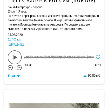
#113
ЭЙЛЕР В РОССИИ (ПОВТОР)
Санкт-Петербург – Серово.
63 км. 1,5 часа.
На другой берег реки Сестры, исследуя границы Русской Империи и
дачного княжества Финляндского. В мир цветных фотоснимков
писателя Леонида Николаевича Андреева. По следам двух его
сыновей – в поисках утраченного ими, отцовского дома.
05.06.2020
До 100 км
Павел Эйлер
00
:
00
42:19
96.86 мб