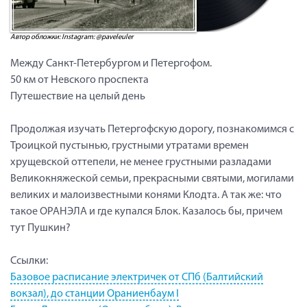
Автор обложки: Instagram: @paveleuler
Между Санкт-Петербургом и Петергофом.
50 км от Невского проспекта
Путешествие на целый день
Продолжая изучать Петергофскую дорогу, познакомимся с
Троицкой пустынью, грустными утратами времен
хрущевской оттепели, не менее грустными разладами
Великокняжеской семьи, прекрасными святыми, могилами
великих и малоизвестными конями Клодта. А так же: что
такое ОРАНЭЛА и где купался Блок. Казалось бы, причем
тут Пушкин?
Ссылки:
Базовое расписание электричек от СПб (Балтийский
вокзал), до станции Ораниенбаум I