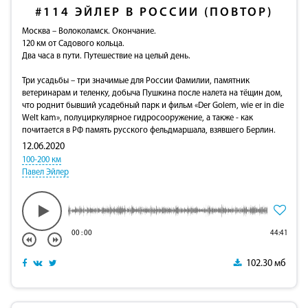
#114
ЭЙЛЕР В РОССИИ (ПОВТОР)
Москва – Волоколамск. Окончание.
120 км от Садового кольца.
Два часа в пути. Путешествие на целый день.
Три усадьбы – три значимые для России Фамилии, памятник
ветеринарам и теленку, добыча Пушкина после налета на тёщин дом,
что роднит бывший усадебный парк и фильм «Der Golem, wie er in die
Welt kam», полуциркулярное гидросооружение, а также - как
почитается в РФ память русского фельдмаршала, взявшего Берлин.
12.06.2020
100-200 км
Павел Эйлер
00
:
00
44:41
102.30 мб