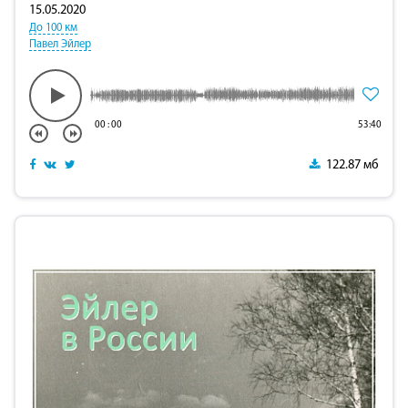
15.05.2020
До 100 км
Павел Эйлер
00
:
00
53:40
122.87 мб