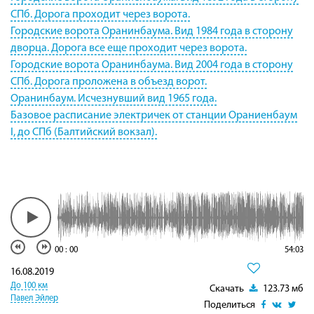
СПб. Дорога проходит через ворота.
Городские ворота Оранинбаума. Вид 1984 года в сторону
дворца. Дорога все еще проходит через ворота.
Городские ворота Оранинбаума. Вид 2004 года в сторону
СПб. Дорога проложена в объезд ворот.
Оранинбаум. Исчезнувший вид 1965 года.
Базовое расписание электричек от станции Ораниенбаум
I, до СПб (Балтийский вокзал).
00
:
00
54:03
16.08.2019
До 100 км
Скачать
123.73 мб
Павел Эйлер
Поделиться