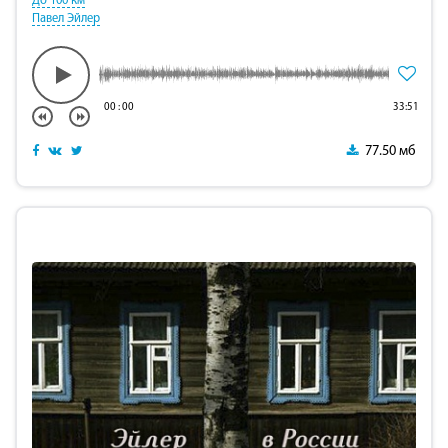
До 100 км
Павел Эйлер
00
:
00
33:51
77.50 мб