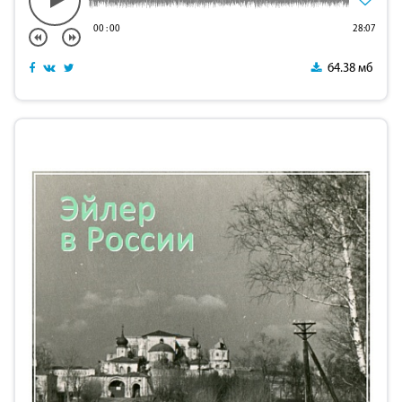
00
:
00
28:07
64.38 мб