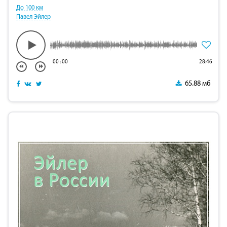
До 100 км
Павел Эйлер
00
:
00
28:46
65.88 мб