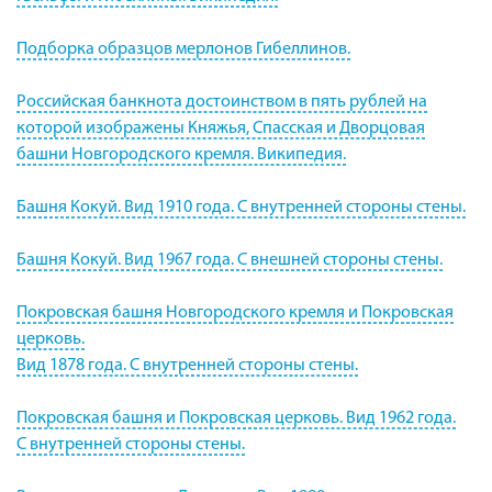
Подборка образцов мерлонов Гибеллинов.
Российская банкнота достоинством в пять рублей на
которой изображены Княжья, Спасская и Дворцовая
башни Новгородского кремля. Википедия.
Башня Кокуй. Вид 1910 года. С внутренней стороны стены.
Башня Кокуй. Вид 1967 года. С внешней стороны стены.
Покровская башня Новгородского кремля и Покровская
церковь.
Вид 1878 года. С внутренней стороны стены.
Покровская башня и Покровская церковь. Вид 1962 года.
С внутренней стороны стены.