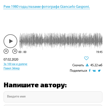
Рим 1980 года,глазами фотографа Giancarlo Gasponi.
00
:
00
19:45
07.02.2020
За 100 км и далече
Скачать
45.22 мб
Павел Эйлер
Поделиться
Напишите автору: