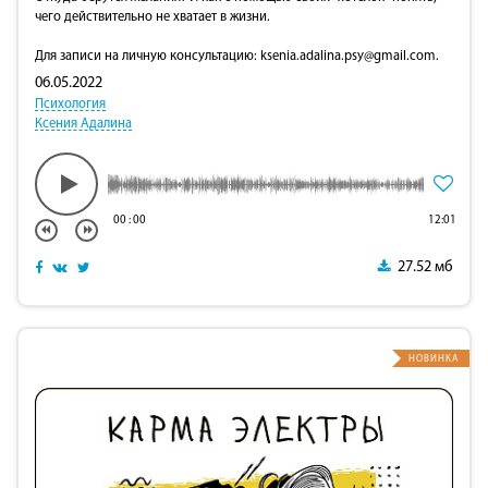
чего действительно не хватает в жизни.
Для записи на личную консультацию:
ksenia.adalina.psy@gmail.com
.
06.05.2022
Психология
Ксения Адалина
00
:
00
12:01
27.52 мб
НОВИНКА