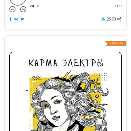
00
:
00
11:16
25.79 мб
НОВИНКА