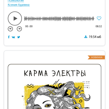
Психология
Ксения Адалина
00
:
00
08:32
19.54 мб
НОВИНКА