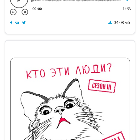
00
:
00
14:53
34.08 мб