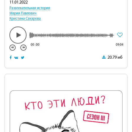
11.01.2022
Развлекательная история
Мария Павлович
Кристина Сахарова
00
:
00
09:04
20.79 мб