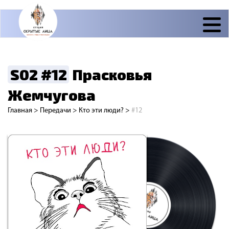
S02 #12
Прасковья
Жемчугова
Главная
>
Передачи
>
Кто эти люди?
>
#12