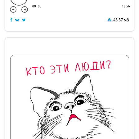
00
:
00
18:56
43.37 мб