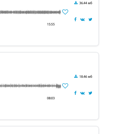
36.44 мб
15:55
18.46 мб
08:03