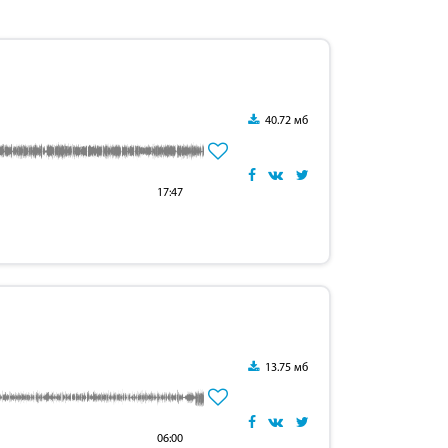
40.72 мб
17:47
13.75 мб
06:00