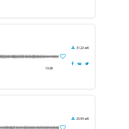
31.22 мб
13:38
25.93 мб