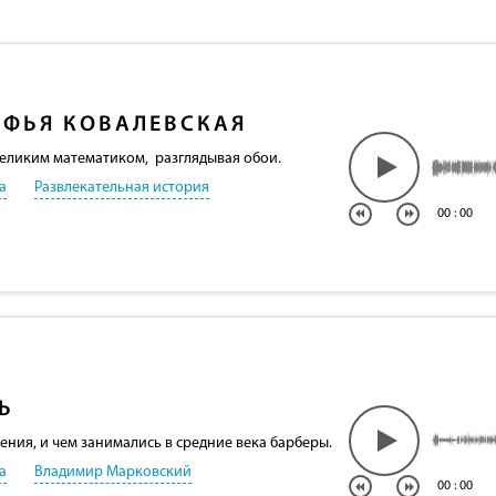
ОФЬЯ КОВАЛЕВСКАЯ
еликим математиком, разглядывая обои.
а
Развлекательная история
00
:
00
Ь
ния, и чем занимались в средние века барберы.
а
Владимир Марковский
00
:
00