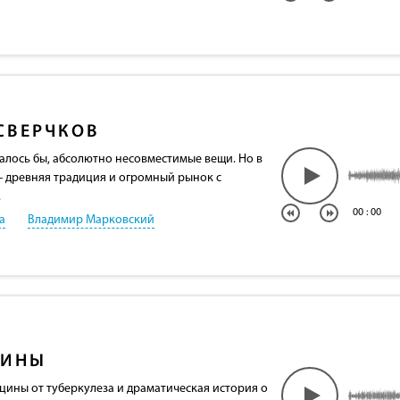
СВЕРЧКОВ
залось бы, абсолютно несовместимые вещи. Но в
 - древняя традиция и огромный рынок с
.
00
:
00
а
Владимир Марковский
ЦИНЫ
цины от туберкулеза и драматическая история о