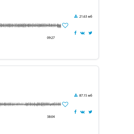
21.63 мб
09:27
87.15 мб
38:04