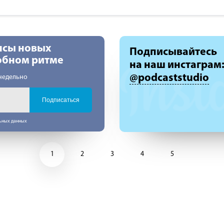
нсы новых
Подписывайтесь
добном ритме
на наш инстаграм
@podcaststudio
недельно
Подписаться
льных данных
1
2
3
4
5