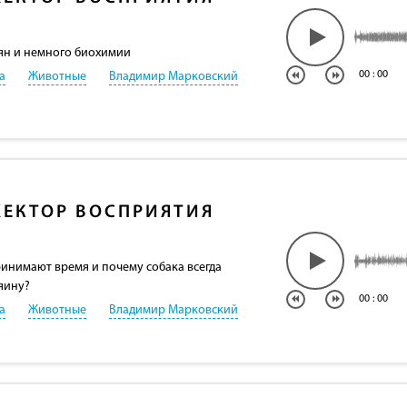
ян и немного биохимии
00
:
00
а
Животные
Владимир Марковский
ЕКТОР ВОСПРИЯТИЯ
инимают время и почему собака всегда
яину?
00
:
00
а
Животные
Владимир Марковский