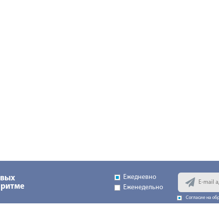
Ежедневно
овых
 ритме
Еженедельно
Согласие на об