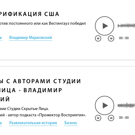
РИФИКАЦИЯ США
тив постоянного или как Вестингауз победил
а
Владимир Марковский
00
:
00
Ы С АВТОРАМИ СТУДИИ
ЛИЦА - ВЛАДИМИР
КИЙ
рами Студии Скрытые Лица.
й - автор подкаста «Прожектор Восприятия».
00
:
00
а
Развлекательная история
Бизнес