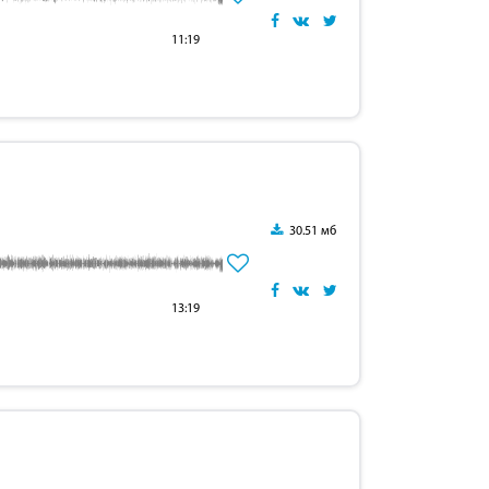
11:19
30.51 мб
13:19