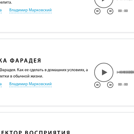
елита.
а
Владимир Марковский
00
:
00
КА ФАРАДЕЯ
арадея. Как ее сделать в домашних условиях, а
летки в обычной жизни.
а
Владимир Марковский
00
:
00
ЕКТОР ВОСПРИЯТИЯ