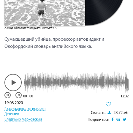
Автор обложки: Instagram: @vmark111
Сумасшедший убийца, профессор автодидакт и
Оксфордский словарь английского языка.
00
:
00
12:32
19.08.2020
Развлекательная история
Скачать
28.72 мб
Детектив
Поделиться
Владимир Марковский