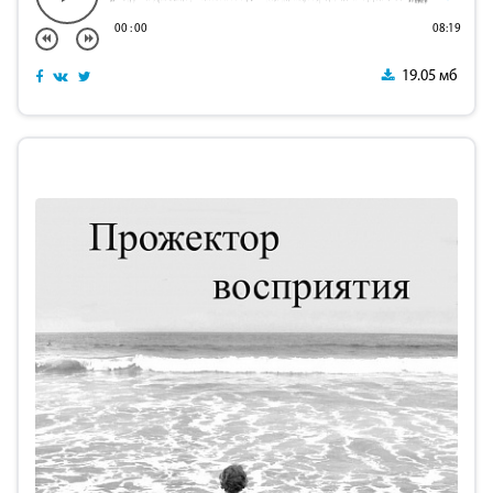
00
:
00
08:19
19.05 мб