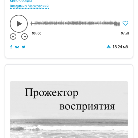
Кино беседы
Владимир Марковский
00
:
00
07:58
18.24 мб