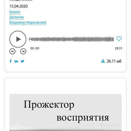
15.04.2020
Бизнес
Детектив
Владимир Марковский
00
:
00
28:31
26.11 мб