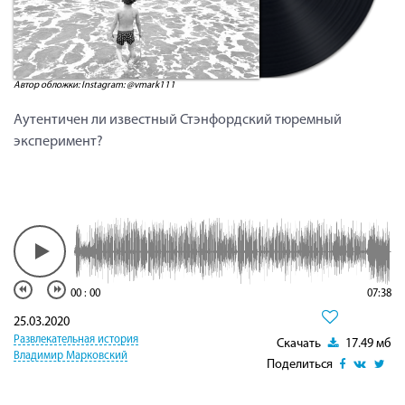
Автор обложки: Instagram: @vmark111
Аутентичен ли известный Стэнфордский тюремный
эксперимент?
00
:
00
07:38
25.03.2020
Развлекательная история
Скачать
17.49 мб
Владимир Марковский
Поделиться