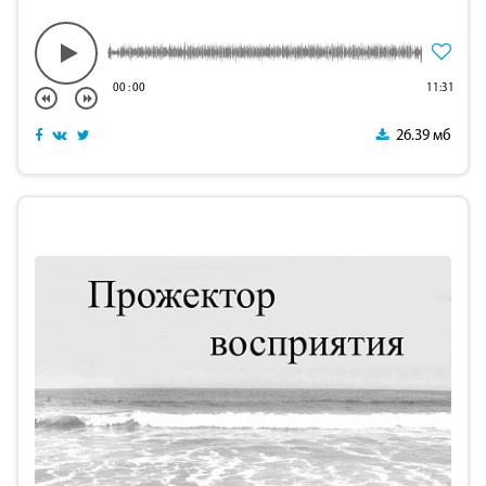
00
:
00
11:31
26.39 мб