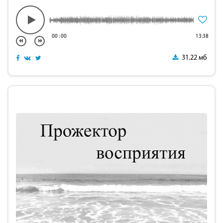
00
:
00
13:38
31.22 мб