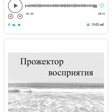
00
:
00
08:19
19.05 мб