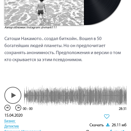
Автор обложки: Instagram: @vmark111
Сатоши Накамото.. создал биткойн.. Вошел в 50
богатейших людей планеты. Но он предпочитает
сохранять анонимность. Предположения и версии о том
кто скрывается за этим псевдонимом.
00
:
00
28:31
15.04.2020
Бизнес
Скачать
26.11 мб
Детектив