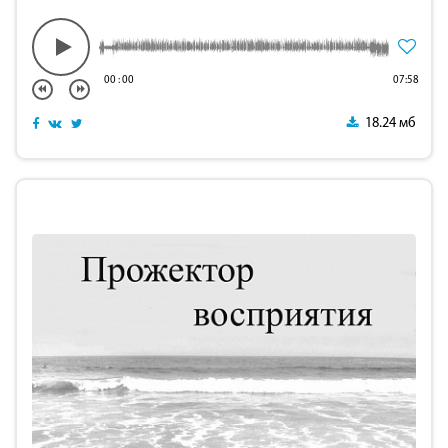
00
:
00
07:58
18.24 мб