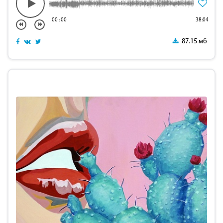
00
:
00
38:04
87.15 мб