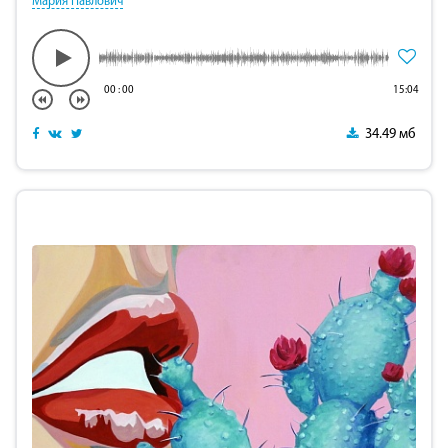
Мария Павлович
00
:
00
15:04
34.49 мб