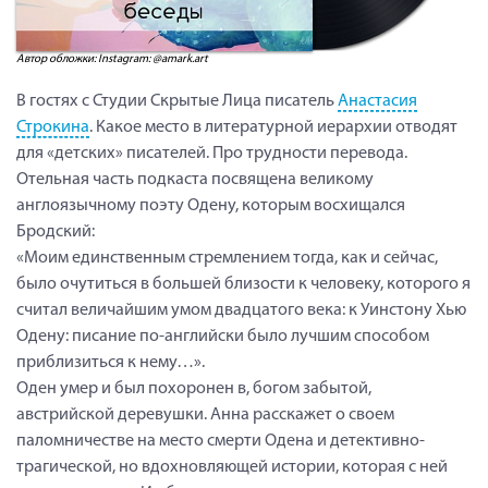
Автор обложки: Instagram: @amark.art
В гостях с Студии Скрытые Лица писатель
Анастасия
Строкина
. Какое место в литературной иерархии отводят
для «детских» писателей. Про трудности перевода.
Отельная часть подкаста посвящена великому
англоязычному поэту Одену, которым восхищался
Бродский:
«Моим единственным стремлением тогда, как и сейчас,
было очутиться в большей близости к человеку, которого я
считал величайшим умом двадцатого века: к Уинстону Хью
Одену: писание по-английски было лучшим способом
приблизиться к нему…».
Оден умер и был похоронен в, богом забытой,
австрийской деревушки. Анна расскажет о своем
паломничестве на место смерти Одена и детективно-
трагической, но вдохновляющей истории, которая с ней