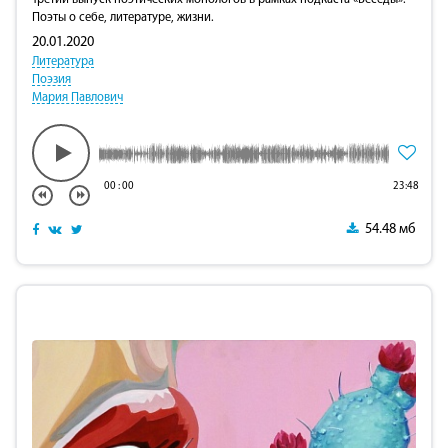
Третий выпуск поэтических монологов в рамках подкаста «Беседы».
Поэты о себе, литературе, жизни.
20.01.2020
Литература
Поэзия
Мария Павлович
00
:
00
23:48
54.48 мб