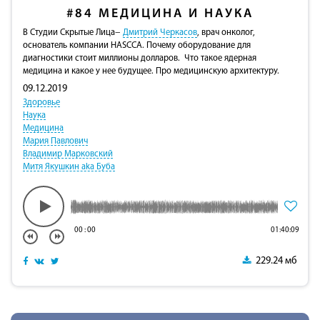
#84
МЕДИЦИНА И НАУКА
В Студии Скрытые Лица−
Дмитрий Черкасов
, врач онколог,
основатель компании HASCCA. Почему оборудование для
диагностики стоит миллионы долларов. Что такое ядерная
медицина и какое у нее будущее. Про медицинскую архитектуру.
09.12.2019
Здоровье
Наука
Медицина
Мария Павлович
Владимир Марковский
Митя Якушкин aka Буба
00
:
00
01:40:09
229.24 мб