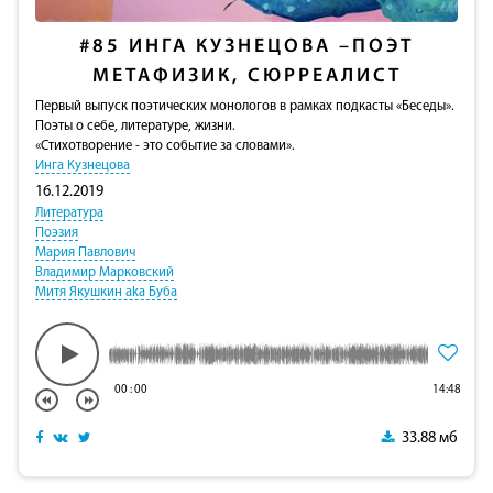
#85
ИНГА КУЗНЕЦОВА –ПОЭТ
МЕТАФИЗИК, СЮРРЕАЛИСТ
Первый выпуск поэтических монологов в рамках подкасты «Беседы».
Поэты о себе, литературе, жизни.
«Стихотворение - это событие за словами».
Инга Кузнецова
16.12.2019
Литература
Поэзия
Мария Павлович
Владимир Марковский
Митя Якушкин aka Буба
00
:
00
14:48
33.88 мб