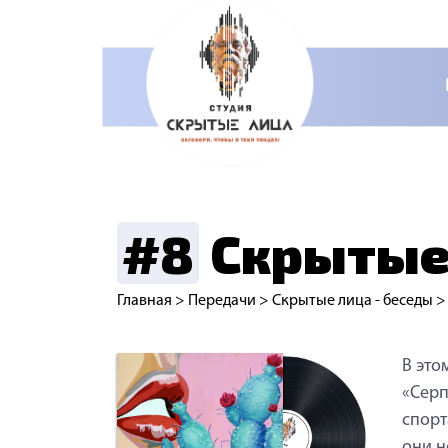
#8
Скрытые 
Главная
>
Передачи
>
Скрытые лица - беседы
В это
«Серп
спорт
они н