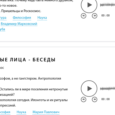
навтика. Почему надо быть немного дураком,
о-то новое.
 Пришельцы и Роскосмос.
00
:
00
тура
Философия
Наука
Владимир Марковский
уба
ЫЕ ЛИЦА - БЕСЕДЫ
мос
ософом, а не гангстером. Антропология
 Остались ли в мире поселения нетронутые
лизацией?
00
:
00
ропология сегодня. Илонготы и их ритуалы
епрессией.
ософия
Наука
Мария Павлович