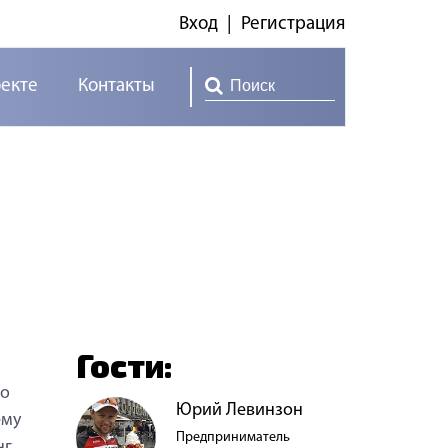
Вход
|
Регистрация
оекте
Контакты
Гости:
го
Юрий Левинзон
ему
Предприниматель
г,