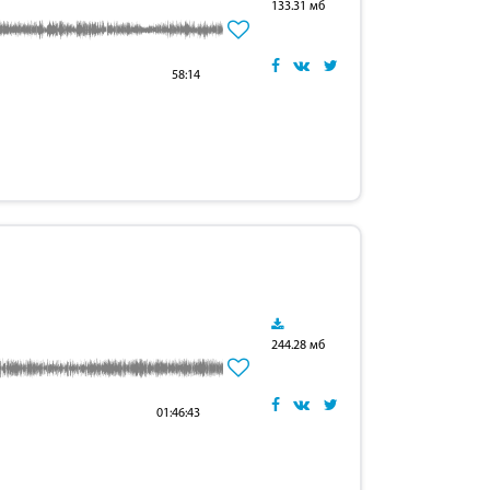
133.31 мб
58:14
244.28 мб
01:46:43