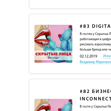
#83
DIGIT
В гостях у Скрытых 
работающая в цифро
рисовать взрослому
больше бренд или ч
Иску
02.12.2019
Владимир Марковс
#82
БИЗНЕ
INCONNEC
В гостя у Скрытых Л