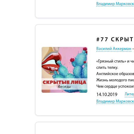
Владимир Марковс
#77
СКРЫТ
Василий Аккерман
–
«Грязный стиль» и ч
слить телку.
Английское образова
Жизнь молодого писа
Чем сердце успокои
Лите
14.10.2019
Владимир Марковс