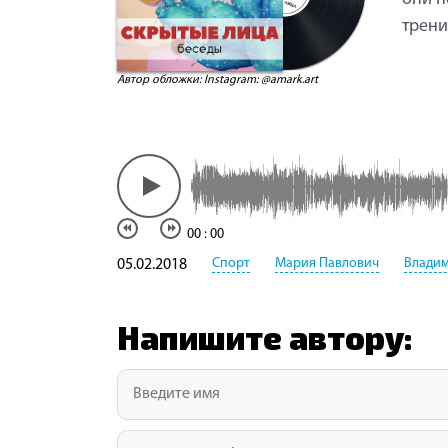
трени
Автор обложки: Instagram: @amark.art
00
:
00
Спорт
Мария Павлович
Влади
05.02.2018
Напишите автору: