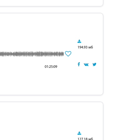
194.93 мб
01:25:09
127.18 мб