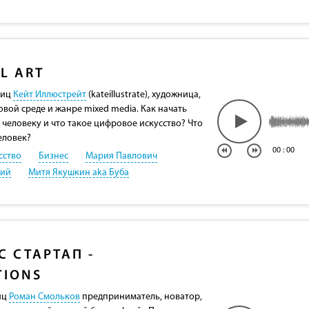
AL ART
Лиц
Кейт Иллюстрейт
(kateillustrate), художница,
вой среде и жанре mixed media. Как начать
 человеку и что такое цифровое искусство? Что
еловек?
00
:
00
сство
Бизнес
Мария Павлович
кий
Митя Якушкин aka Буба
С СТАРТАП -
TIONS
иц
Роман Смольков
предприниматель, новатор,