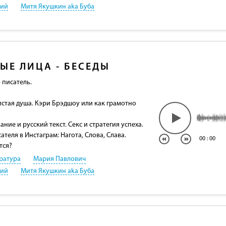
кий
Митя Якушкин aka Буба
ЫЕ ЛИЦА - БЕСЕДЫ
 писатель.
истая душа. Кэри Брэдшоу или как грамотно
ние и русский текст. Секс и стратегия успеха.
теля в Инстаграм: Нагота, Слова, Слава.
00
:
00
тся?
ратура
Мария Павлович
кий
Митя Якушкин aka Буба