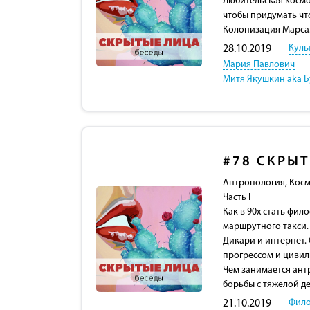
Любительская космо
чтобы придумать чт
Колонизация Марса.
Куль
28.10.2019
Мария Павлович
Митя Якушкин aka Б
#78
СКРЫТ
Антропология, Кос
Часть I
Как в 90х стать фил
маршрутного такси.
Дикари и интернет.
прогрессом и циви
Чем занимается ант
борьбы с тяжелой д
Фил
21.10.2019