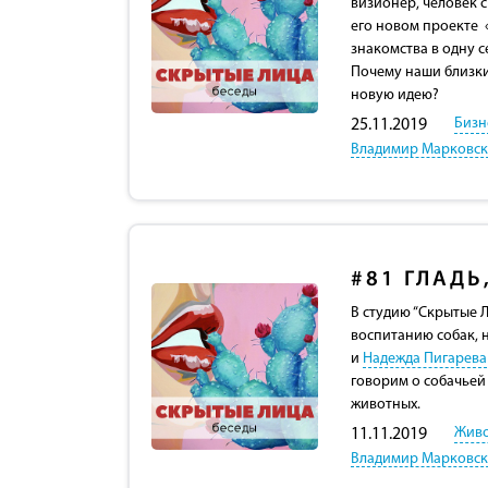
визионер, человек 
его новом проекте «
знакомства в одну се
Почему наши близки
новую идею?
Бизн
25.11.2019
Владимир Марковс
#81
ГЛАДЬ
В студию “Скрытые 
воспитанию собак, 
и
Надежда Пигарева
говорим о собачьей
животных.
Жив
11.11.2019
Владимир Марковс