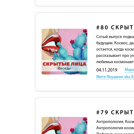
#80
СКРЫТ
Сотый выпуск подка
будущем. Космос, да
остается, когда кос
рассказывает про у
любимых космонавто
Мари
04.11.2019
Митя Якушкин aka Б
#79
СКРЫТ
Антропология, Космос
Антропология космо