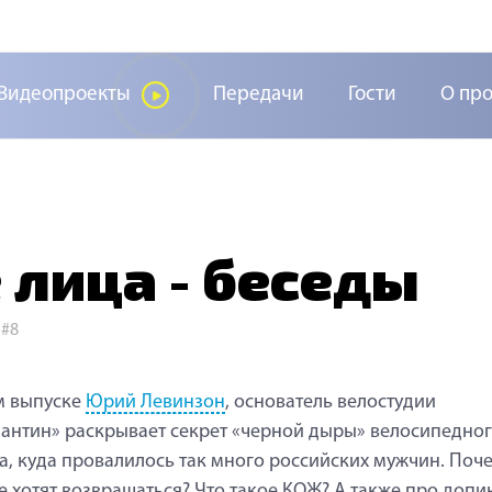
Видеопроекты
Передачи
Гости
О пр
лица - беседы
>
#8
м выпуске
Юрий Левинзон
, основатель велостудии
антин» раскрывает секрет «черной дыры» велосипедно
а, куда провалилось так много российских мужчин. Поч
е хотят возвращаться? Что такое КОЖ? А также про допин