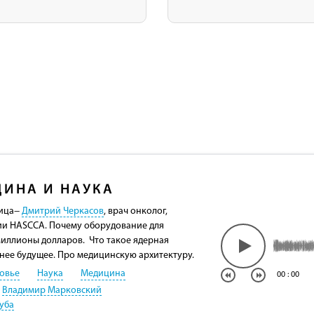
ИНА И НАУКА
Лица−
Дмитрий Черкасов
, врач онколог,
ии HASCCA. Почему оборудование для
миллионы долларов. Что такое ядерная
 нее будущее. Про медицинскую архитектуру.
овье
Наука
Медицина
00
:
00
Владимир Марковский
уба