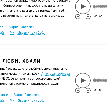
с интересной и яркой биографией. Поговорим о
InConnections». Как собрать наши связи и
ть и помогать друг другу с выгодой для себя.
е не хотят нам помочь, когда мы развиваем
00
:
00
ес
Мария Павлович
кий
Митя Якушкин aka Буба
, ЛЮБИ, ХВАЛИ
Лица” возвращаются любимые специалисты по
наших «шерстяных сынков» -
Анастасия Бобкова
(PIBO). Отвечаем на вопросы слушателей,
 нервной системе, антидепрессантах для
00
:
00
отные
Мария Павлович
кий
Митя Якушкин aka Буба