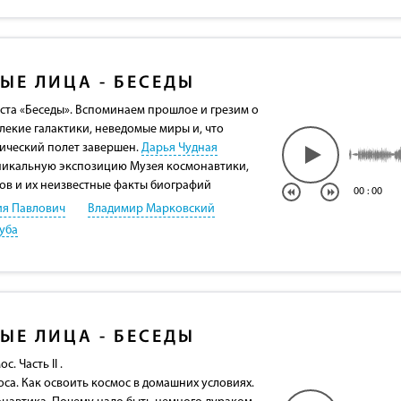
ЫЕ ЛИЦА - БЕСЕДЫ
ста «Беседы». Вспоминаем прошлое и грезим о
лекие галактики, неведомые миры и, что
мический полет завершен.
Дарья Чудная
никальную экспозицию Музея космонавтики,
в и их неизвестные факты биографий
00
:
00
я Павлович
Владимир Марковский
уба
ЫЕ ЛИЦА - БЕСЕДЫ
. Часть II .
са. Как освоить космос в домашних условиях.