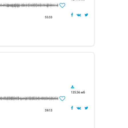
55:33
135.56 мб
59:13