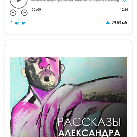
00
:
00
12:56
29.63 мб