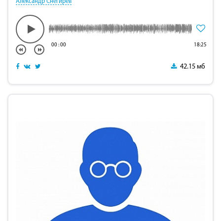
Александр Снегирев
00
:
00
18:25
42.15 мб