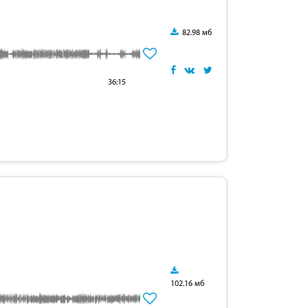
82.98 мб
36:15
102.16 мб