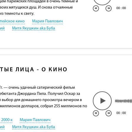
нцем парижских площадей в очень темные и
воих мятущихся душ. И снова отчаянные
00
:
00
з темноты к свету.
пейское кино
Мария Павлович
кий
Митя Якушкин aka Буба
ТЫЕ ЛИЦА - О КИНО
17г. — очень удачный сатирический фильм
ебютанта Джордана Пила. Получил Оскар за
 выбор для домашнего просмотра вечером в
5 миллионов долларов, собрал 255 миллионов по
00
:
00
 2000-х
Мария Павлович
кий
Митя Якушкин aka Буба