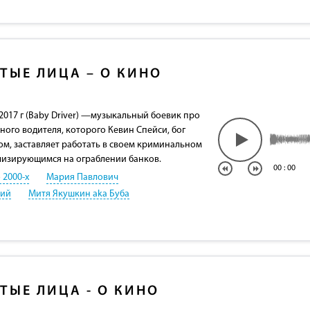
ТЫЕ ЛИЦА – О КИНО
2017 г (Baby Driver) —музыкальный боевик про
ного водителя, которого Кевин Спейси, бог
ом, заставляет работать в своем криминальном
лизирующимся на ограблении банков.
00
:
00
 2000-х
Мария Павлович
кий
Митя Якушкин aka Буба
ТЫЕ ЛИЦА - О КИНО