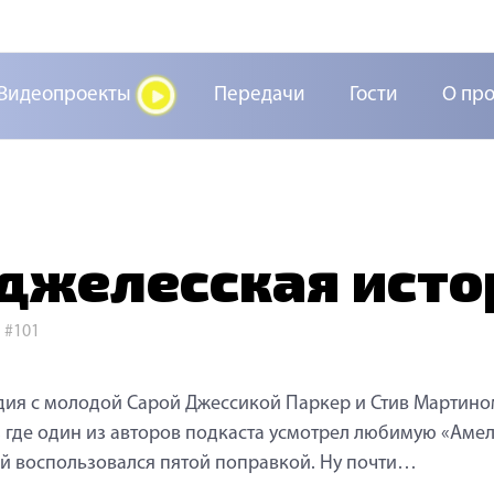
Видеопроекты
Передачи
Гости
О пр
джелесская истор
>
#101
ия с молодой Сарой Джессикой Паркер и Стив Мартино
”, где один из авторов подкаста усмотрел любимую «Амел
й воспользовался пятой поправкой. Ну почти…