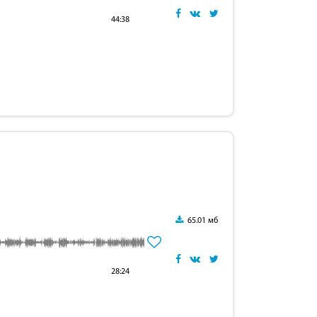
44:38
65.01 мб
28:24