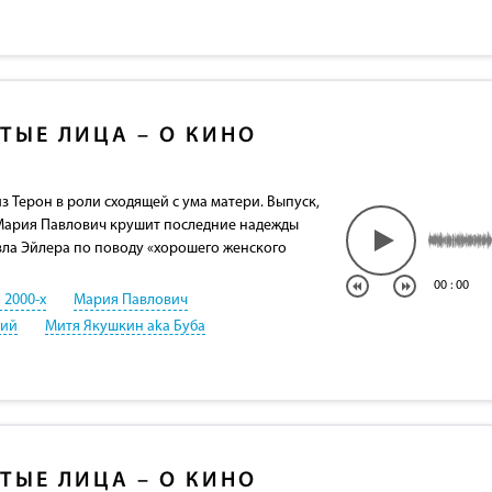
ТЫЕ ЛИЦА – О КИНО
лиз Терон в роли сходящей с ума матери. Выпуск,
 Мария Павлович крушит последние надежды
вла Эйлера по поводу «хорошего женского
00
:
00
 2000-х
Мария Павлович
кий
Митя Якушкин aka Буба
ТЫЕ ЛИЦА – О КИНО