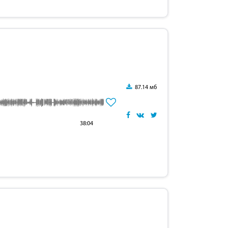
87.14 мб
38:04