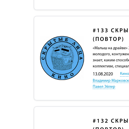
#133
СКРЫ
(ПОВТОР)
«Малыш на драйве» 
молодого, контужен
знает, каким способ
коллективе, специа
Кино
13.08.2020
Владимир Марковс
Павел Эйлер
#132
СКРЫ