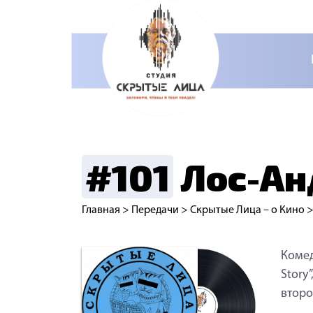
#101
Лос-Ан
Главная
>
Передачи
>
Скрытые Лица – о Кино
Комед
Story
второ