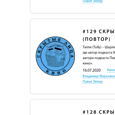
Павел Эйлер
#129
СКРЫ
(ПОВТОР)
Талли (Tully) – Шар
где автор подкаста
автора подкаста Па
кино».
Кино
16.07.2020
Владимир Марковс
Павел Эйлер
#128
СКРЫ