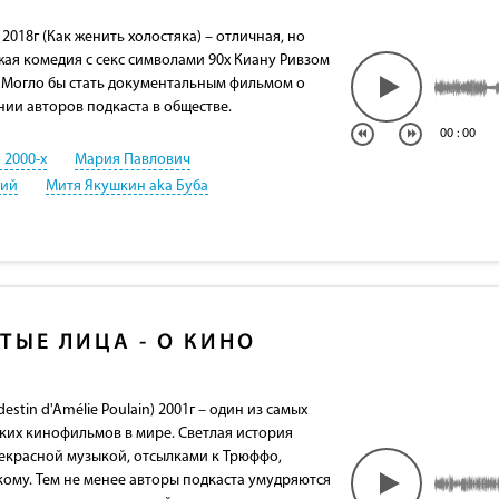
 2018г (Как женить холостяка) – отличная, но
ая комедия с секс символами 90х Киану Ривзом
 Могло бы стать документальным фильмом о
ии авторов подкаста в обществе.
00
:
00
 2000-х
Мария Павлович
кий
Митя Якушкин aka Буба
ТЫЕ ЛИЦА - О КИНО
destin d'Amélie Poulain) 2001г – один из самых
ких кинофильмов в мире. Светлая история
екрасной музыкой, отсылками к Трюффо,
кому. Тем не менее авторы подкаста умудряются