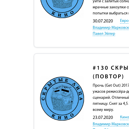
уйти с залитых сол
мрачные закоулки с
попытки выбраться и
Евро
30.07.2020
Владимир Марковс
Павел Эйлер
#130
СКРЫ
(ПОВТОР)
Прочь (Get Out) 20
ужасов режиссёра-д
сценарий. Отличный
пятницу. Снят за 4,
всему миру.
Кино
23.07.2020
Владимир Марковс