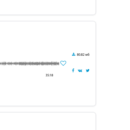
80.82 мб
35:18