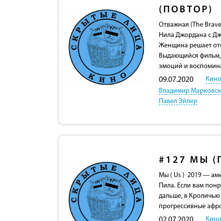
(ПОВТОР)
Отважная (The Brav
Нила Джордана с Дж
Женщина решает отом
Выдающийся фильм, 
эмоций и воспомин
Кино
09.07.2020
Владимир Марковс
Павел Эйлер
#127
МЫ (
Мы ( Us ) 2019 — а
Пила. Если вам пон
дальше, в Кроличью
прогрессивные афр
Кино
02.07.2020