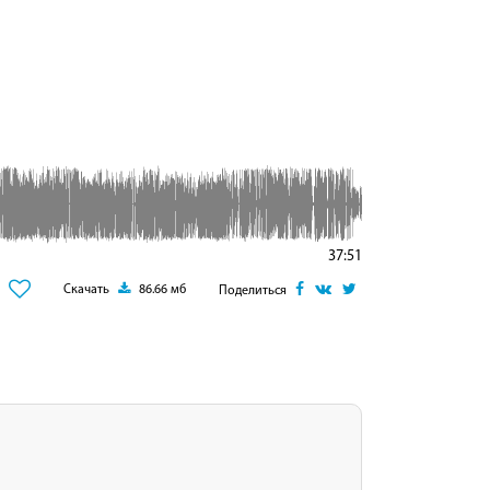
37:51
Скачать
86.66 мб
Поделиться