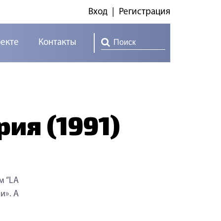
Вход
|
Регистрация
оекте
Контакты
ия (1991)
м “LA
и». А