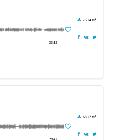
76.14 мб
33:15
68.17 мб
29:47