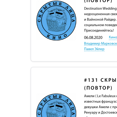
(ПОВТОР)
Destination Wedding
недооцененная свеж
и Вайноной Райдер.
социальном поведен
Присоединяйтесь!
Кино
06.08.2020
Владимир Марковс
Павел Эйлер
#131
СКРЫ
(ПОВТОР)
Амели ( Le Fabuleux 
известных французс
девушки Амели с пр
Ренуару и Достоевс