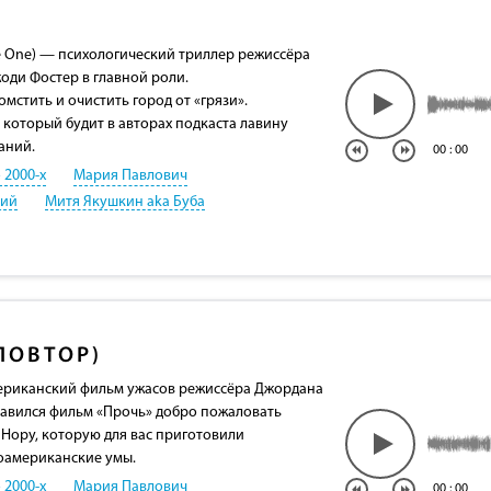
e One) — психологический триллер режиссёра
оди Фостер в главной роли.
стить и очистить город от «грязи».
который будит в авторах подкаста лавину
аний.
00
:
00
 2000-х
Мария Павлович
кий
Митя Якушкин aka Буба
ПОВТОР)
мериканский фильм ужасов режиссёра Джордана
равился фильм «Прочь» добро пожаловать
 Нору, которую для вас приготовили
оамериканские умы.
 2000-х
Мария Павлович
00
:
00