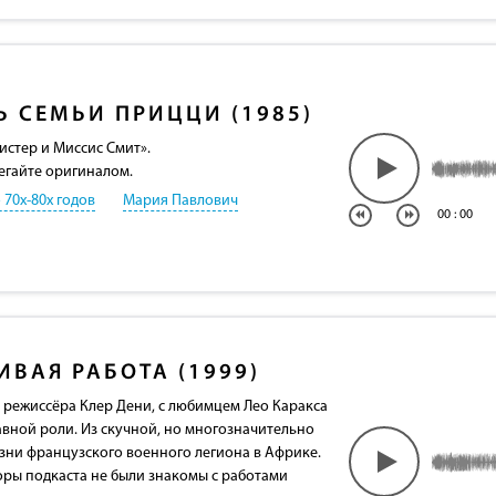
Ь СЕМЬИ ПРИЦЦИ (1985)
стер и Миссис Смит».
егайте оригиналом.
 70х-80х годов
Мария Павлович
00
:
00
ИВАЯ РАБОТА (1999)
режиссёра Клер Дени, с любимцем Лео Каракса
авной роли. Из скучной, но многозначительно
зни французского военного легиона в Африке.
оры подкаста не были знакомы с работами