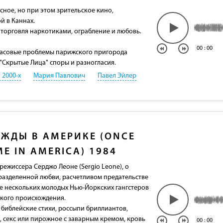
сное, но при этом зрительское кино,
й в Каннах.
 торговля наркотиками, ограбление и любовь.
00
:
00
Расовые проблемы парижского пригорода
"Скрытые Лица" споры и разногласия.
 2000-х
Мария Павлович
Павел Эйлер
ЖДЫ В АМЕРИКЕ (ONCE
ME IN AMERICA) 1984
режиссера Серджо Леоне (Sergio Leone), о
разделенной любви, расчетливом предательстве
бе нескольких молодых Нью-Йоркских гангстеров
ского происхождения.
библейские стихи, россыпи бриллиантов,
 секс или пирожное с заварным кремом, кровь
00
:
00