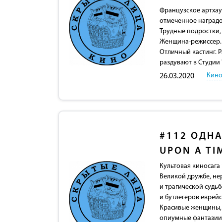
Французское артхау
отмеченное наградо
Трудные подростки,
Женщина-режиссер.
Отличный кастинг. 
раздувают в Студии 
Кино
26.03.2020
#112
ОДНА
UPON A TI
Культовая киносага 
Великой дружбе, не
и трагической судь
и бутлегеров еврей
Красивые женщины, 
опиумные фантазии,