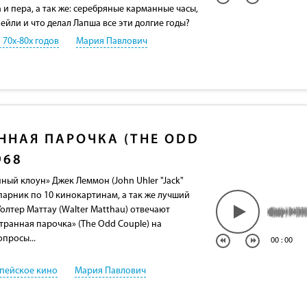
 и пера, а так же: серебряные карманные часы,
ейли и что делал Лапша все эти долгие годы?
 70х-80х годов
Мария Павлович
ННАЯ ПАРОЧКА (THE ODD
968
ный клоун» Джек Леммон (John Uhler "Jack"
апарник по 10 кинокартинам, а так же лучший
Уолтер Маттау (Walter Matthau) отвечают
транная парочка» (The Odd Couple) на
просы...
00
:
00
пейское кино
Мария Павлович