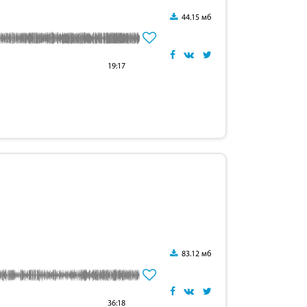
44.15 мб
19:17
83.12 мб
36:18