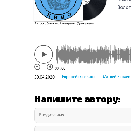
Золот
Автор обложки: Instagram: @paveleuler
00
:
00
Европейское кино
Матвей Хапаев
30.04.2020
Напишите автору: