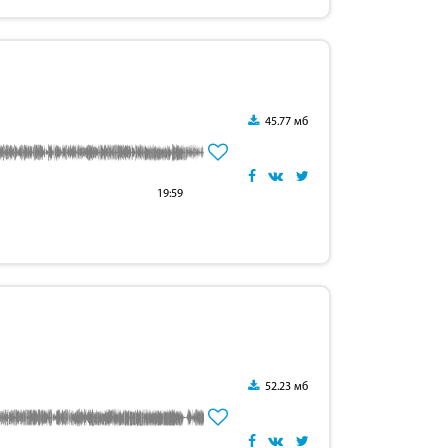
45.77 мб
19:59
52.23 мб