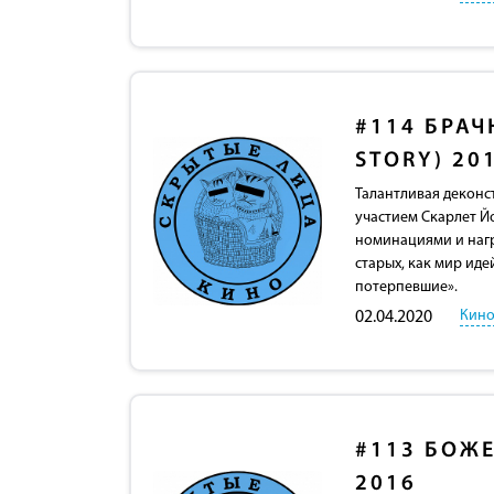
#114
БРАЧ
STORY) 20
Талантливая деконс
участием Скарлет Й
номинациями и нагр
старых, как мир иде
потерпевшие».
Кино
02.04.2020
#113
БОЖЕ
2016