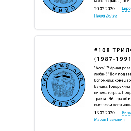
мастера ранее, то и
Евро
20.02.2020
Павел Эйлер
#108
ТРИЛ
(1987-199
"Асса", "Чёрная роз
любви", "Дом под зв
Вспомним: конец во
Банана, Говорухина 
кинематограф. Попр
трактат Эйлера об 
выскажем негативны
Кино
13.02.2020
Мария Павлович