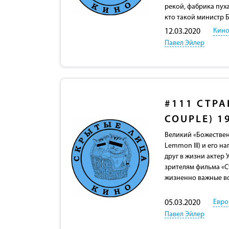
рекой, фабрика пуха
кто такой министр Б
Кино
12.03.2020
Павел Эйлер
#111
СТРА
COUPLE) 1
Великий «Божествен
Lemmon III) и его н
друг в жизни актер 
зрителям фильма «С
жизненно важные во
Евро
05.03.2020
Павел Эйлер