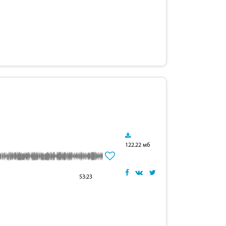
122.22 мб
53:23