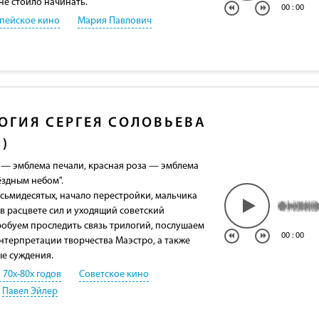
 не стоило начинать.
00
:
00
пейское кино
Мария Павлович
ОГИЯ СЕРГЕЯ СОЛОВЬЕВА
1)
а — эмблема печали, красная роза — эмблема
ёздным небом".
сьмидесятых, начало перестройки, мальчика
в расцвете сил и уходящий советский
обуем проследить связь трилогий, послушаем
00
:
00
интерпретации творчества Маэстро, а также
е суждения.
 70х-80х годов
Советское кино
Павел Эйлер