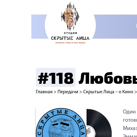
#118
Любовь 
Главная
>
Передачи
>
Скрытые Лица – о Кино
Один 
готов
Михаэ
Эмман