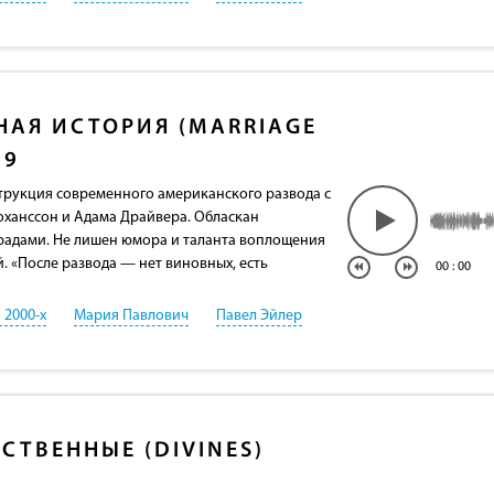
НАЯ ИСТОРИЯ (MARRIAGE
19
трукция современного американского развода с
оханссон и Адама Драйвера. Обласкан
адами. Не лишен юмора и таланта воплощения
й. «После развода — нет виновных, есть
00
:
00
 2000-х
Мария Павлович
Павел Эйлер
СТВЕННЫЕ (DIVINES)