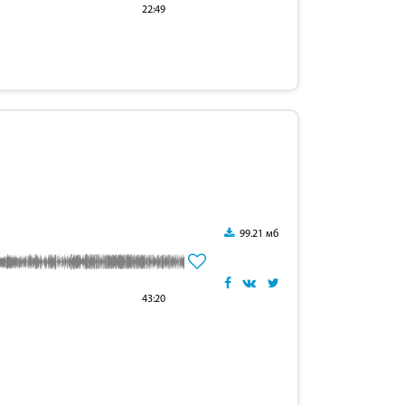
22:49
99.21 мб
43:20