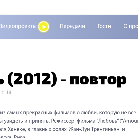
Видеопроекты
Передачи
Гости
О пр
(2012) - повтор
>
#118
из самых прекрасных фильмов о любви, которую не все
ы увидеть и принять. Режиссер фильма “Любовь” (“Amour
ля Ханеке, в главных ролях Жан-Луи Трентиньян и
уэль Рива.