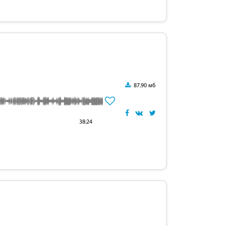
87.90 мб
38:24