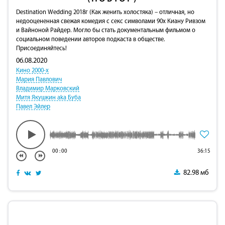
Destination Wedding 2018г (Как женить холостяка) – отличная, но
недооцененная свежая комедия с секс символами 90х Киану Ривзом
и Вайноной Райдер. Могло бы стать документальным фильмом о
социальном поведении авторов подкаста в обществе.
Присоединяйтесь!
06.08.2020
Кино 2000-х
Мария Павлович
Владимир Марковский
Митя Якушкин aka Буба
Павел Эйлер
00
:
00
36:15
82.98 мб