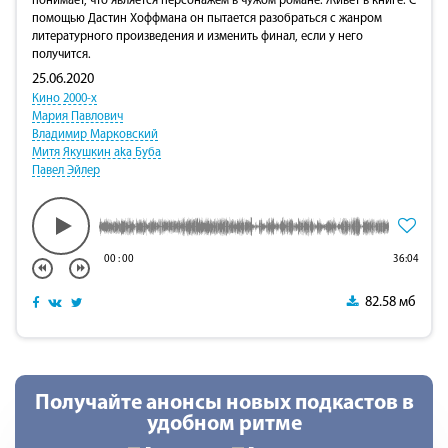
понимает, что является персонажем в чужом романе. Живет в книге. С
помощью Дастин Хоффмана он пытается разобраться с жанром
литературного произведения и изменить финал, если у него
получится.
25.06.2020
Кино 2000-х
Мария Павлович
Владимир Марковский
Митя Якушкин aka Буба
Павел Эйлер
00
:
00
36:04
82.58 мб
Получайте анонсы новых подкастов в
удобном ритме