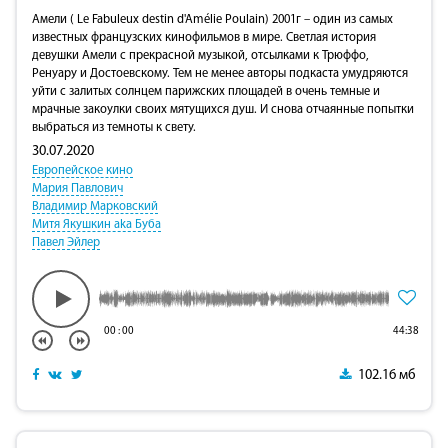
Амели ( Le Fabuleux destin d'Amélie Poulain) 2001г – один из самых
известных французских кинофильмов в мире. Светлая история
девушки Амели с прекрасной музыкой, отсылками к Трюффо,
Ренуару и Достоевскому. Тем не менее авторы подкаста умудряются
уйти с залитых солнцем парижских площадей в очень темные и
мрачные закоулки своих мятущихся душ. И снова отчаянные попытки
выбраться из темноты к свету.
30.07.2020
Европейское кино
Мария Павлович
Владимир Марковский
Митя Якушкин aka Буба
Павел Эйлер
00
:
00
44:38
102.16 мб