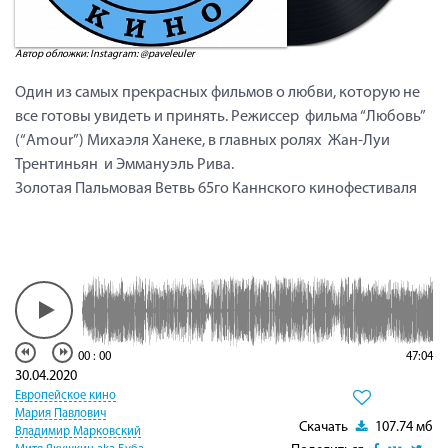
Автор обложки: Instagram: @paveleuler
Один из самых прекрасных фильмов о любви, которую не
все готовы увидеть и принять. Режиссер фильма “Любовь”
(“Amour”) Михаэля Ханеке, в главных ролях Жан-Луи
Трентиньян и Эммануэль Рива.
Золотая Пальмовая Ветвь 65го Каннского кинофестиваля
00
:
00
47:04
30.04.2020
Европейское кино
Мария Павлович
Скачать
107.74 мб
Владимир Марковский