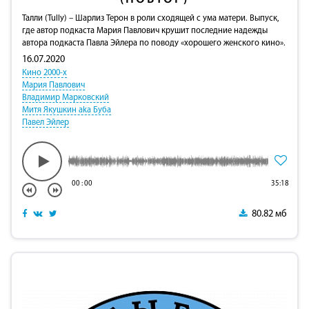
Талли (Tully) – Шарлиз Терон в роли сходящей с ума матери. Выпуск,
где автор подкаста Мария Павлович крушит последние надежды
автора подкаста Павла Эйлера по поводу «хорошего женского кино».
16.07.2020
Кино 2000-х
Мария Павлович
Владимир Марковский
Митя Якушкин aka Буба
Павел Эйлер
00
:
00
35:18
80.82 мб