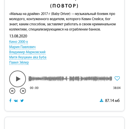
(ПОВТОР)
«Малыш на драйве» 2017 г (Baby Driver) —музыкальный боевик про
молодого, контуженного водителя, которого Кевин Спейси, бог
знает, каким способом, заставляет работать в своем криминальном
коллективе, специализирующимся на ограблении банков.
13.08.2020
Кино 2000-х
Мария Павлович
Владимир Марковский
Митя Якушкин aka Буба
Павел Эйлер
00
:
00
38:04
87.14 мб