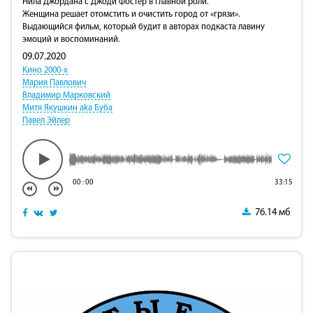
Нила Джордана с Джоди Фостер в главной роли.
Женщина решает отомстить и очистить город от «грязи».
Выдающийся фильм, который будит в авторах подкаста лавину
эмоций и воспоминаний.
09.07.2020
Кино 2000-х
Мария Павлович
Владимир Марковский
Митя Якушкин aka Буба
Павел Эйлер
00
:
00
33:15
76.14 мб