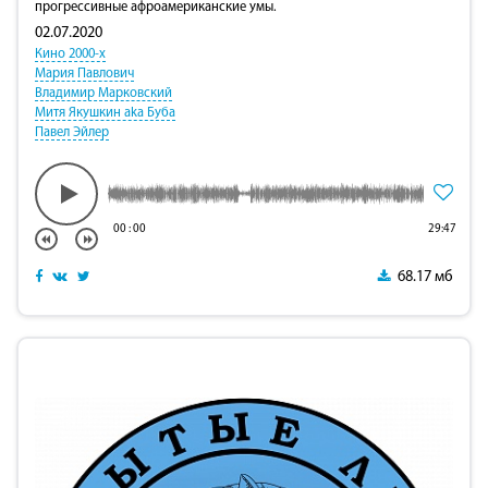
прогрессивные афроамериканские умы.
02.07.2020
Кино 2000-х
Мария Павлович
Владимир Марковский
Митя Якушкин aka Буба
Павел Эйлер
00
:
00
29:47
68.17 мб