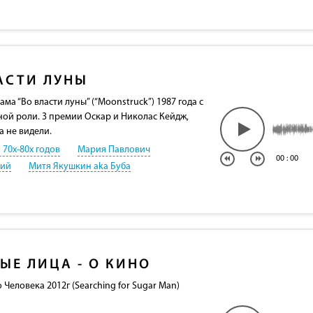
АСТИ ЛУНЫ
а “Во власти луны” (“Moonstruck”) 1987 года с
ной роли. 3 премии Оскар и Николас Кейдж,
а не видели.
 70х-80х годов
Мария Павлович
00
:
00
кий
Митя Якушкин aka Буба
ЫЕ ЛИЦА - О КИНО
 Человека 2012г (Searching for Sugar Man)