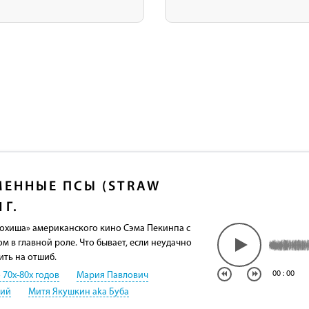
ЕННЫЕ ПСЫ (STRAW
1Г.
охиша» американского кино Сэма Пекинпа с
 в главной роле. Что бывает, если неудачно
ить на отшиб.
00
:
00
 70х-80х годов
Мария Павлович
кий
Митя Якушкин aka Буба