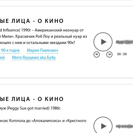
ЫЕ ЛИЦА - О КИНО
 Influence) 1990г – Американский неонуар от
 Мили». Красавчик Роб Лоу и реальный нуар из
зошло с ним и остальными звездами 90х?
 90-х годов
Мария Павлович
00
:
00
кий
Митя Якушкин aka Буба
ЫЕ ЛИЦА - О КИНО
уж (Peggy Sue got married) 1986г.
ансис Коппола до «Апокалипсиса» и «Крестного