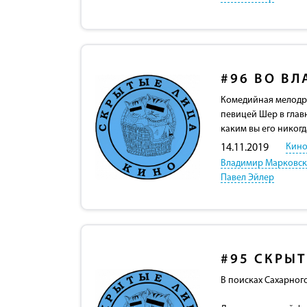
#96
ВО ВЛ
Комедийная мелодрам
певицей Шер в глав
каким вы его никогд
Кино
14.11.2019
Владимир Марковс
Павел Эйлер
#95
СКРЫТ
В поисках Сахарного