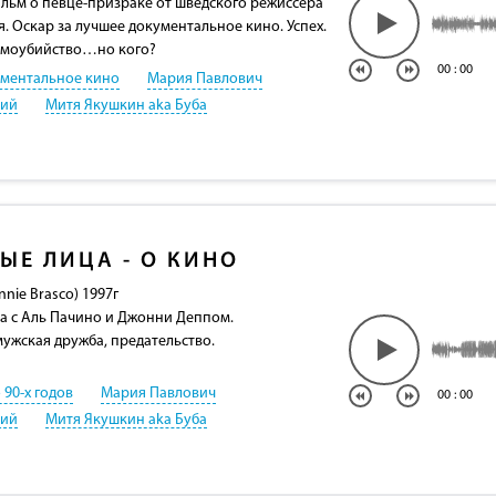
ьм о певце-призраке от шведского режиссера
. Оскар за лучшее документальное кино. Успех.
самоубийство…но кого?
00
:
00
ментальное кино
Мария Павлович
кий
Митя Якушкин aka Буба
ЫЕ ЛИЦА - О КИНО
nie Brasco) 1997г
а с Аль Пачино и Джонни Деппом.
мужская дружба, предательство.
 90-х годов
Мария Павлович
00
:
00
кий
Митя Якушкин aka Буба