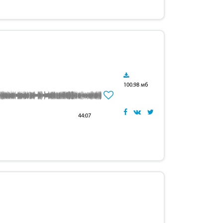
100.98 мб
44:07