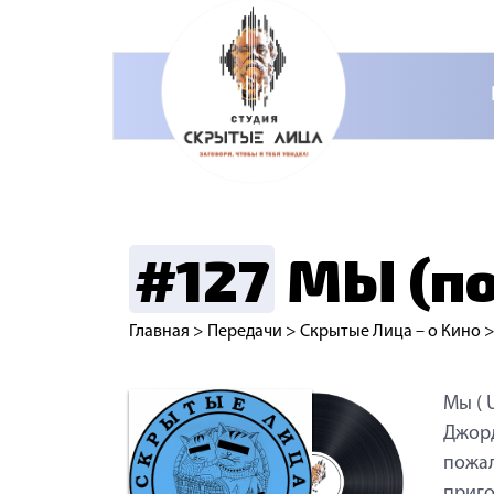
#127
МЫ (по
Главная
>
Передачи
>
Скрытые Лица – о Кино
Мы ( 
Джорд
пожал
приго