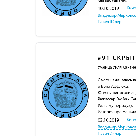
Мы вас удивим.
Кино
10.10.2019
Владимир Марковс
Павел Эйлер
#91
СКРЫТ
Умница Уилл Хантинг 
С чего начиналась 
и Бена Аффлека.
Юноши написали сце
Режиссер Гас Ван Се
Уильяму Берроузу.
История про мальчи
Кино
03.10.2019
Владимир Марковс
Павел Эйлер