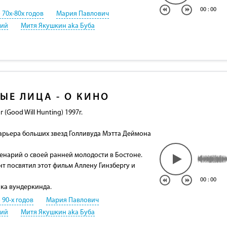
00
:
00
 70х-80х годов
Мария Павлович
кий
Митя Якушкин aka Буба
ЫЕ ЛИЦА - О КИНО
(Good Will Hunting) 1997г.
карьера больших звезд Голливуда Мэтта Деймона
нарий о своей ранней молодости в Бостоне.
нт посвятил этот фильм Аллену Гинзбергу и
00
:
00
ка вундеркинда.
 90-х годов
Мария Павлович
кий
Митя Якушкин aka Буба