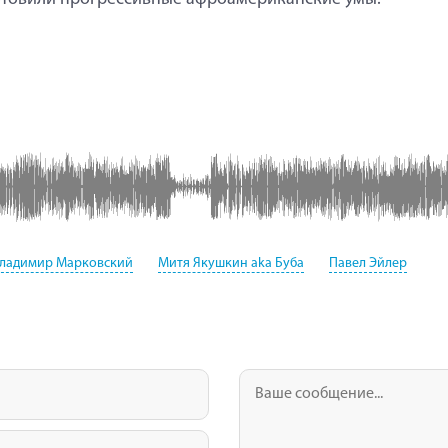
ладимир Марковский
Митя Якушкин aka Буба
Павел Эйлер