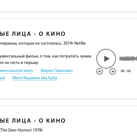
ЫЕ ЛИЦА - О КИНО
черинка, которая не состоялась. 2019г Netflix
ментальный фильм, о том, как потратить чужие
и не сесть в тюрьму.
ментальное кино
Мария Павлович
00
:
00
кий
Митя Якушкин aka Буба
ЫЕ ЛИЦА - О КИНО
The Deer Hunter) 1978г