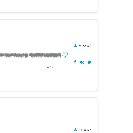
60.87 мб
26:35
67.84 мб