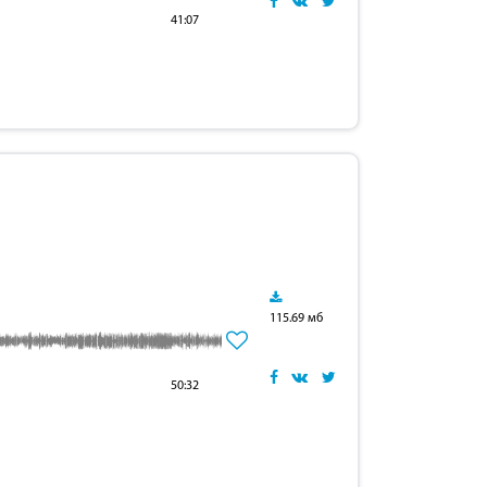
41:07
115.69 мб
50:32