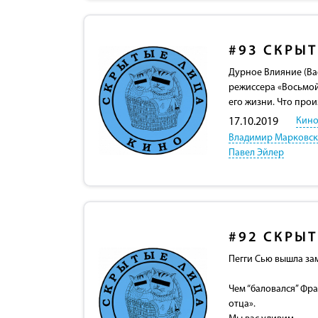
#93
СКРЫТ
Дурное Влияние (Bad
режиссера «Восьмой
его жизни. Что прои
Кино
17.10.2019
Владимир Марковс
Павел Эйлер
#92
СКРЫТ
Пегги Сью вышла зам
Чем “баловался” Фр
отца».