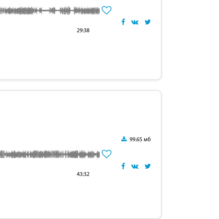
29:38
99.65 мб
43:32