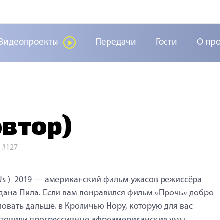
Видеопроекты
Передачи
Гости
О пр
втор)
>
#127
Us ) 2019 — американский фильм ужасов режиссёра
ана Пила. Если вам понравился фильм «Прочь» добро
овать дальше, в Кроличью Нору, которую для вас
товили прогрессивные афроамериканские умы.