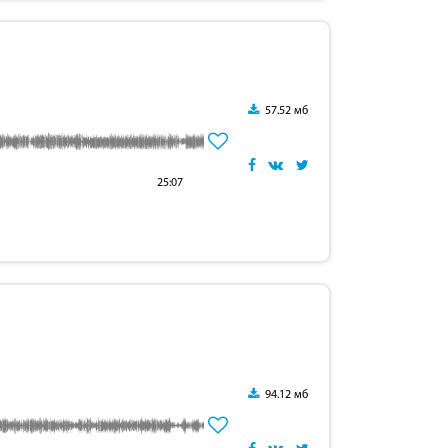
57.52 мб
25:07
94.12 мб