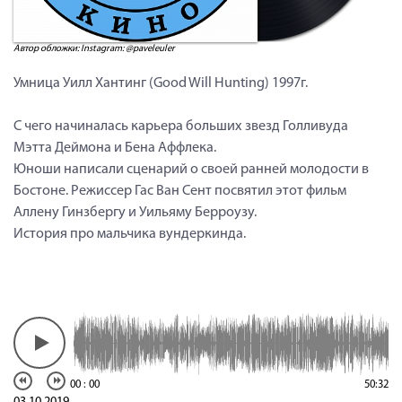
Автор обложки: Instagram: @paveleuler
Умница Уилл Хантинг (Good Will Hunting) 1997г.
С чего начиналась карьера больших звезд Голливуда
Мэтта Деймона и Бена Аффлека.
Юноши написали сценарий о своей ранней молодости в
Бостоне. Режиссер Гас Ван Сент посвятил этот фильм
Аллену Гинзбергу и Уильяму Берроузу.
История про мальчика вундеркинда.
00
:
00
50:32