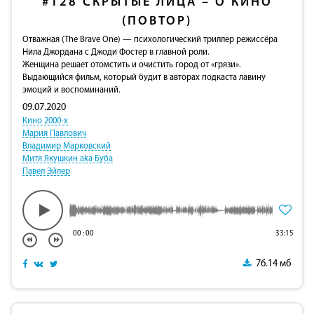
#128
СКРЫТЫЕ ЛИЦА – О КИНО
(ПОВТОР)
Отважная (The Brave One) — психологический триллер режиссёра
Нила Джордана с Джоди Фостер в главной роли.
Женщина решает отомстить и очистить город от «грязи».
Выдающийся фильм, который будит в авторах подкаста лавину
эмоций и воспоминаний.
09.07.2020
Кино 2000-х
Мария Павлович
Владимир Марковский
Митя Якушкин aka Буба
Павел Эйлер
00
:
00
33:15
76.14 мб