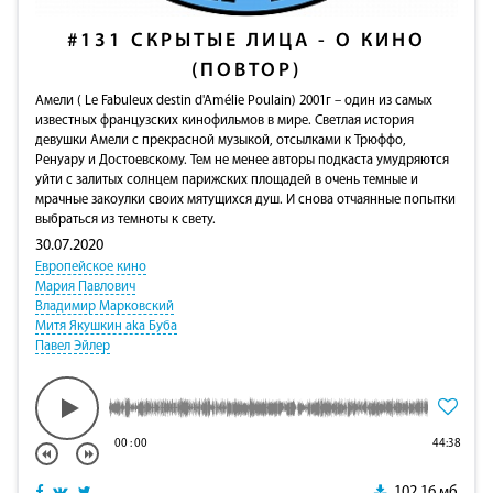
#131
СКРЫТЫЕ ЛИЦА - О КИНО
(ПОВТОР)
Амели ( Le Fabuleux destin d'Amélie Poulain) 2001г – один из самых
известных французских кинофильмов в мире. Светлая история
девушки Амели с прекрасной музыкой, отсылками к Трюффо,
Ренуару и Достоевскому. Тем не менее авторы подкаста умудряются
уйти с залитых солнцем парижских площадей в очень темные и
мрачные закоулки своих мятущихся душ. И снова отчаянные попытки
выбраться из темноты к свету.
30.07.2020
Европейское кино
Мария Павлович
Владимир Марковский
Митя Якушкин aka Буба
Павел Эйлер
00
:
00
44:38
102.16 мб