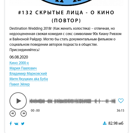
#132
СКРЫТЫЕ ЛИЦА - О КИНО
(ПОВТОР)
Destination Wedding 2018г (Как женить холостяка) – отличная, но
недооцененная свежая комедия с секс символами 90х Киану Ривзом
и Вайноной Райдер. Могло бы стать документальным фильмом о
социальном поведении авторов подкаста в обществе.
Присоединяйтесь!
06.08.2020
Кино 2000-х
Мария Павлович
Владимир Марковский
Митя Якушкин aka Буба
Павел Эйлер
00
:
00
36:15
82.98 мб