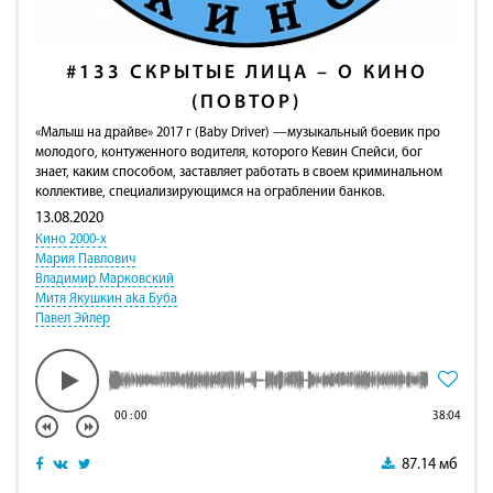
#133
СКРЫТЫЕ ЛИЦА – О КИНО
(ПОВТОР)
«Малыш на драйве» 2017 г (Baby Driver) —музыкальный боевик про
молодого, контуженного водителя, которого Кевин Спейси, бог
знает, каким способом, заставляет работать в своем криминальном
коллективе, специализирующимся на ограблении банков.
13.08.2020
Кино 2000-х
Мария Павлович
Владимир Марковский
Митя Якушкин aka Буба
Павел Эйлер
00
:
00
38:04
87.14 мб