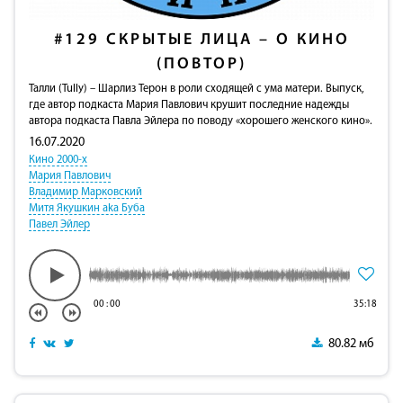
#129
СКРЫТЫЕ ЛИЦА – О КИНО
(ПОВТОР)
Талли (Tully) – Шарлиз Терон в роли сходящей с ума матери. Выпуск,
где автор подкаста Мария Павлович крушит последние надежды
автора подкаста Павла Эйлера по поводу «хорошего женского кино».
16.07.2020
Кино 2000-х
Мария Павлович
Владимир Марковский
Митя Якушкин aka Буба
Павел Эйлер
00
:
00
35:18
80.82 мб