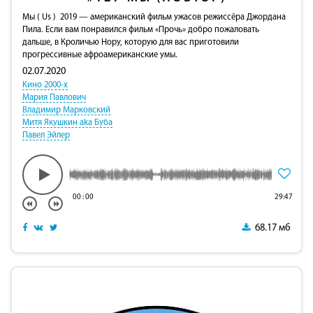
Мы ( Us ) 2019 — американский фильм ужасов режиссёра Джордана
Пила. Если вам понравился фильм «Прочь» добро пожаловать
дальше, в Кроличью Нору, которую для вас приготовили
прогрессивные афроамериканские умы.
02.07.2020
Кино 2000-х
Мария Павлович
Владимир Марковский
Митя Якушкин aka Буба
Павел Эйлер
00
:
00
29:47
68.17 мб