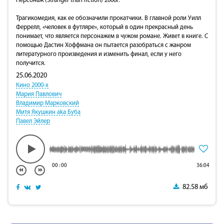
Персонаж (Stranger than fiction) 2006г.
Трагикомедия, как ее обозначили прокатчики. В главной роли Уилл
Феррелл, «человек в футляре», который в один прекрасный день
понимает, что является персонажем в чужом романе. Живет в книге. С
помощью Дастин Хоффмана он пытается разобраться с жанром
литературного произведения и изменить финал, если у него
получится.
25.06.2020
Кино 2000-х
Мария Павлович
Владимир Марковский
Митя Якушкин aka Буба
Павел Эйлер
00
:
00
36:04
82.58 мб