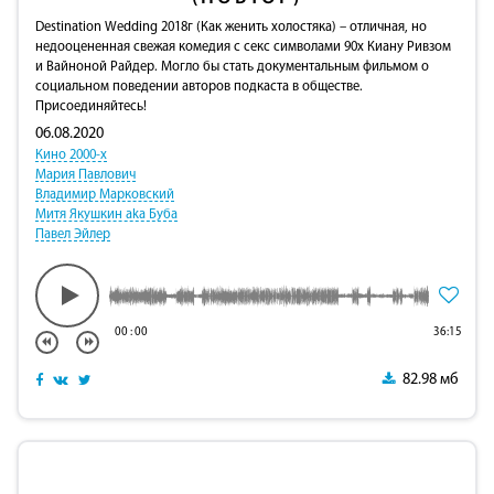
Destination Wedding 2018г (Как женить холостяка) – отличная, но
недооцененная свежая комедия с секс символами 90х Киану Ривзом
и Вайноной Райдер. Могло бы стать документальным фильмом о
социальном поведении авторов подкаста в обществе.
Присоединяйтесь!
06.08.2020
Кино 2000-х
Мария Павлович
Владимир Марковский
Митя Якушкин aka Буба
Павел Эйлер
00
:
00
36:15
82.98 мб