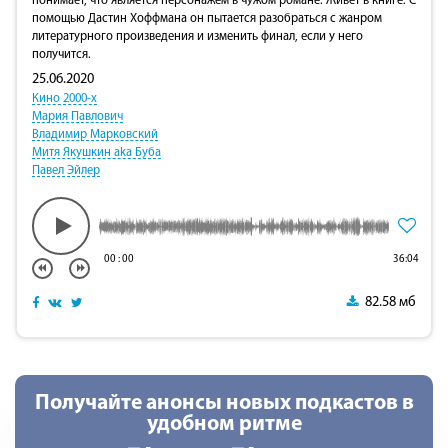
понимает, что является персонажем в чужом романе. Живет в книге. С
помощью Дастин Хоффмана он пытается разобраться с жанром
литературного произведения и изменить финал, если у него
получится.
25.06.2020
Кино 2000-х
Мария Павлович
Владимир Марковский
Митя Якушкин aka Буба
Павел Эйлер
00
:
00
36:04
82.58 мб
Получайте анонсы новых подкастов в
удобном ритме