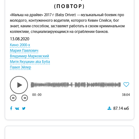
(ПОВТОР)
«Малыш на драйве» 2017 г (Baby Driver) —музыкальный боевик про
молодого, контуженного водителя, которого Кевин Спейси, бог
знает, каким способом, заставляет работать в своем криминальном
коллективе, специализирующимся на ограблении банков.
13.08.2020
Кино 2000-х
Мария Павлович
Владимир Марковский
Митя Якушкин aka Буба
Павел Эйлер
00
:
00
38:04
87.14 мб