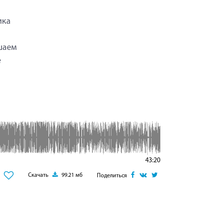
ика
шаем
е
43:20
Скачать
99.21 мб
Поделиться