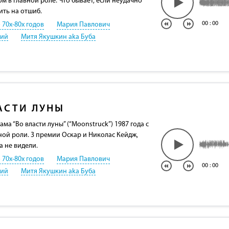
 в главной роле. Что бывает, если неудачно
ить на отшиб.
00
:
00
 70х-80х годов
Мария Павлович
кий
Митя Якушкин aka Буба
АСТИ ЛУНЫ
а “Во власти луны” (“Moonstruck”) 1987 года с
ной роли. 3 премии Оскар и Николас Кейдж,
а не видели.
 70х-80х годов
Мария Павлович
00
:
00
кий
Митя Якушкин aka Буба