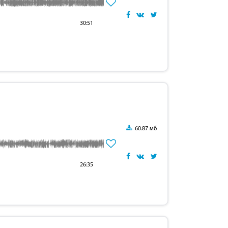
30:51
60.87 мб
26:35