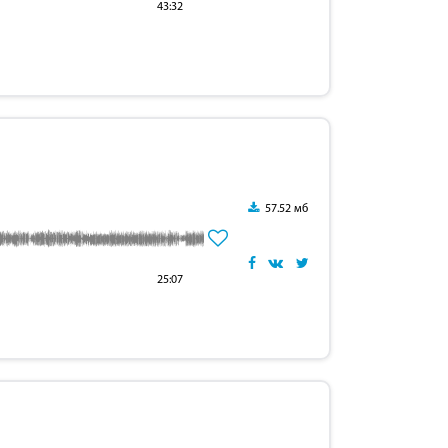
43:32
57.52 мб
25:07