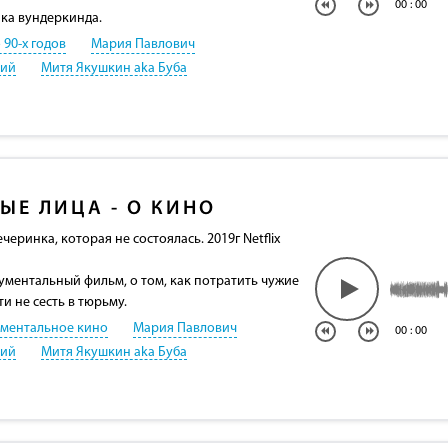
00
:
00
ка вундеркинда.
 90-х годов
Мария Павлович
кий
Митя Якушкин aka Буба
ЫЕ ЛИЦА - О КИНО
черинка, которая не состоялась. 2019г Netflix
ментальный фильм, о том, как потратить чужие
и не сесть в тюрьму.
ментальное кино
Мария Павлович
00
:
00
кий
Митя Якушкин aka Буба