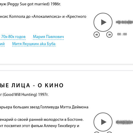
уж (Peggy Sue got married) 1986г.
ансис Коппола до «Апокалипсиса» и «Крестного
00
:
00
 70х-80х годов
Мария Павлович
кий
Митя Якушкин aka Буба
ЫЕ ЛИЦА - О КИНО
(Good Will Hunting) 1997г.
карьера больших звезд Голливуда Мэтта Деймона
нарий о своей ранней молодости в Бостоне.
нт посвятил этот фильм Аллену Гинзбергу и