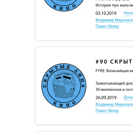
История про мальчи
Кино
03.10.2019
Владимир Марковс
Павел Эйлер
#90
СКРЫТ
FYRE: Величайшая ве
Захватывающий доку
30 миллионов и почт
Доку
26.09.2019
Владимир Марковс
Павел Эйлер