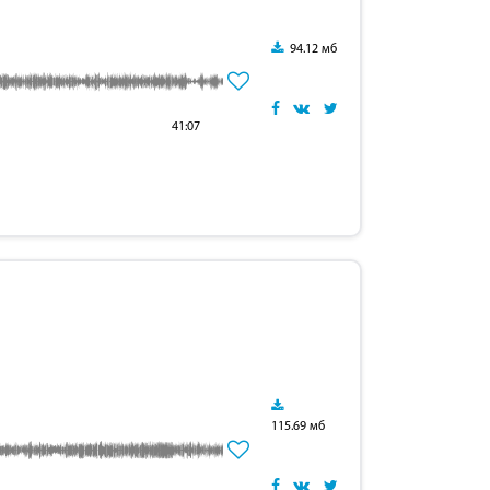
94.12 мб
41:07
115.69 мб