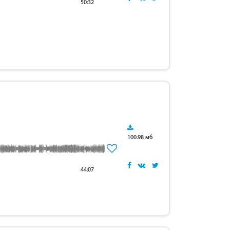
50:32
100.98 мб
44:07