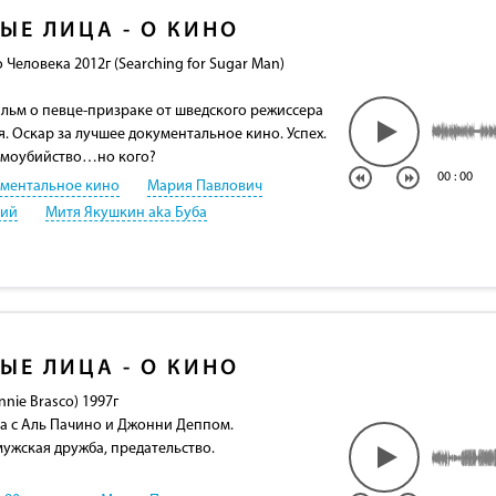
ЫЕ ЛИЦА - О КИНО
 Человека 2012г (Searching for Sugar Man)
ьм о певце-призраке от шведского режиссера
. Оскар за лучшее документальное кино. Успех.
самоубийство…но кого?
00
:
00
ментальное кино
Мария Павлович
кий
Митя Якушкин aka Буба
ЫЕ ЛИЦА - О КИНО
nie Brasco) 1997г
а с Аль Пачино и Джонни Деппом.
мужская дружба, предательство.