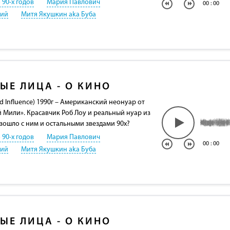
 90-х годов
Мария Павлович
00
:
00
кий
Митя Якушкин aka Буба
ЫЕ ЛИЦА - О КИНО
 Influence) 1990г – Американский неонуар от
 Мили». Красавчик Роб Лоу и реальный нуар из
зошло с ним и остальными звездами 90х?
 90-х годов
Мария Павлович
00
:
00
кий
Митя Якушкин aka Буба
ЫЕ ЛИЦА - О КИНО