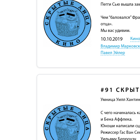
Пегги Сью вышла зам
Чем “баловался” Фр
отца».
Мы вас удивим.
Кино
10.10.2019
Владимир Марковс
Павел Эйлер
#91
СКРЫТ
Умница Уилл Хантинг 
С чего начиналась 
и Бена Аффлека.
Юноши написали сце
Режиссер Гас Ван Се
Уильяму Берроузу.