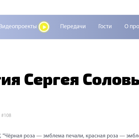
Видеопроекты
Передачи
Гости
О пр
ия Сергея Соловь
>
#108
", "Чёрная роза — эмблема печали, красная роза — эмб