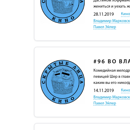
Дастином Хоффманом
жениться и уехать ж
Кино
28.11.2019
Владимир Марковс
Павел Эйлер
#96
ВО ВЛ
Комедийная мелодрам
певицей Шер в глав
каким вы его никогд
Кино
14.11.2019
Владимир Марковс
Павел Эйлер