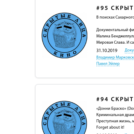
#95
СКРЫТ
В поисках Сахарного
Документальный фил
Малика Бенджеллуля
Мировая Слава. И 
Доку
31.10.2019
Владимир Марковс
Павел Эйлер
#94
СКРЫТ
«Донни Браско» (Don
Криминальная драм
Преступная жизнь, 
Forget about it!