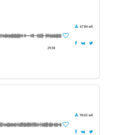
67.84 мб
29:38
99.65 мб