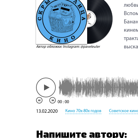
любви
Вспом
Банан
кинем
тракт
выска
Автор обложки: Instagram: @paveleuler
00
:
00
Кино 70х-80х годов
Советское кин
13.02.2020
Напишите автору: