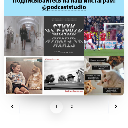
Подписывайтесь
на наш инстаграм:
@podcaststudio
1
2