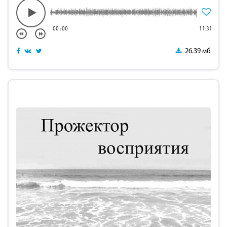
00
:
00
11:31
26.39 мб