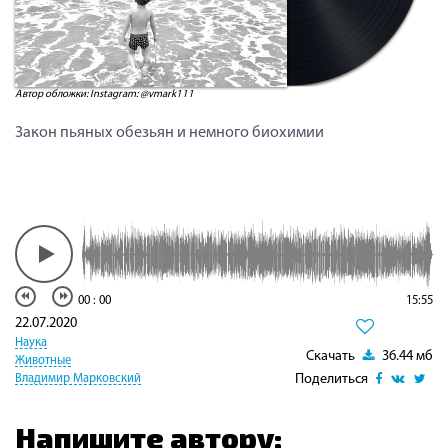
Автор обложки: Instagram: @vmark111
Закон пьяных обезьян и немного биохимии
00
:
00
15:55
22.07.2020
Наука
Скачать
36.44 мб
Животные
Поделиться
Владимир Марковский
Напишите автору: