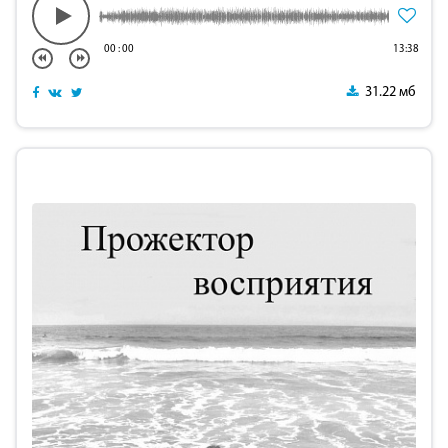
00
:
00
13:38
31.22 мб