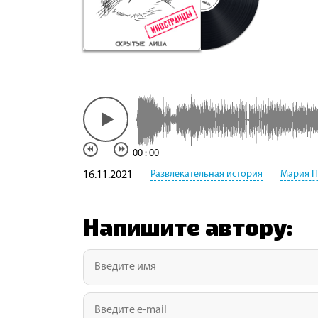
00
:
00
Развлекательная история
Мария П
16.11.2021
Напишите автору: