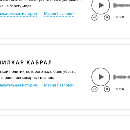
сю жизнь бежавший от репрессий и умерший в
е на берегу моря.
лекательная история
Мария Павлович
00
:
00
МИЛКАР КАБРАЛ
ский политик, которого надо было убрать,
исполнению коварных планов.
лекательная история
Мария Павлович
00
:
00