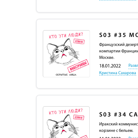
S03
#35
МО
Французский дезерт
компартии Франции 
Москве.
Разв
18.01.2022
Кристина Сахарова
S03
#34
С
Иракский коммунист
корзине с бельем.