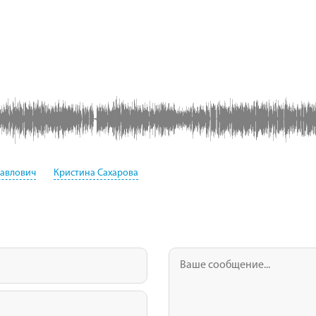
авлович
Кристина Сахарова