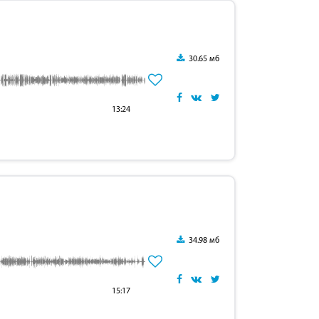
30.65 мб
13:24
34.98 мб
15:17