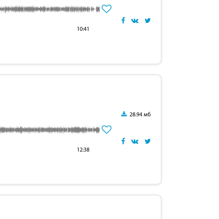
10:41
28.94 мб
12:38