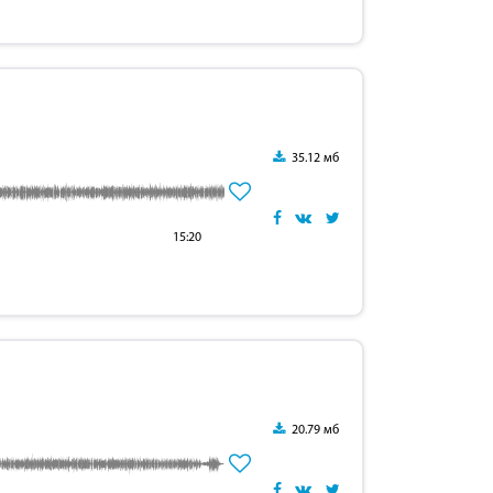
35.12 мб
15:20
20.79 мб