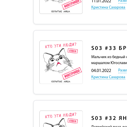
Разв
11.01.2022
Кристина Сахарова
S03
#33
БР
Мальчик из бедный 
маршалом Югослави
Разв
04.01.2022
Кристина Сахарова
S03
#32
ЯН