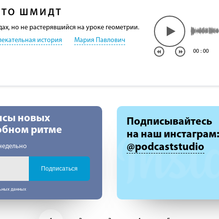
ТТО ШМИДТ
ах, но не растерявшийся на уроке геометрии.
лекательная история
Мария Павлович
00
:
00
нсы новых
Подписывайтесь
добном ритме
на наш инстаграм
@podcaststudio
недельно
Подписаться
льных данных