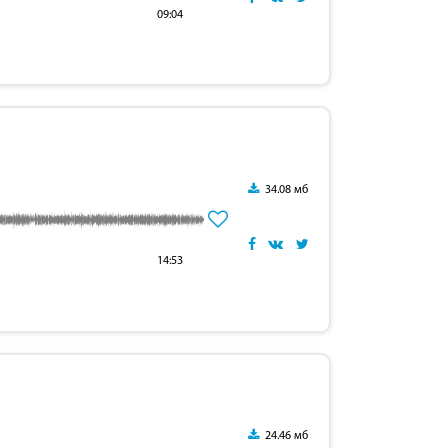
09:04
34.08 мб
14:53
24.46 мб