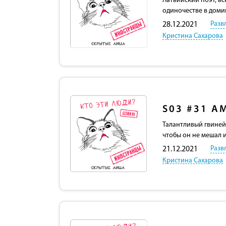
Латвийский поэт, в
одиночестве в домик
Разв
28.12.2021
Кристина Сахарова
S03
#31
А
Талантливый гвиней
чтобы он не мешал 
Разв
21.12.2021
Кристина Сахарова