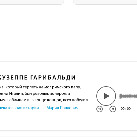
ЖУЗЕППЕ ГАРИБАЛЬДИ
а, который терпеть не мог римского папу,
ении Италии, был революционером и
ым любимцем и, в конце концов, всех победил.
лекательная история
Мария Павлович
00
:
00