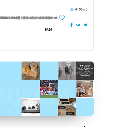
44.50 мб
19:26
: