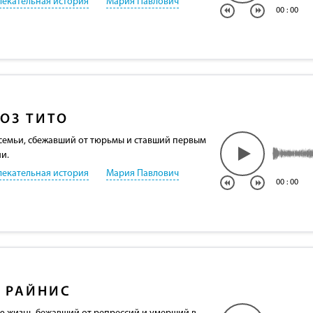
лекательная история
Мария Павлович
00
:
00
ОЗ ТИТО
семьи, сбежавший от тюрьмы и ставший первым
и.
лекательная история
Мария Павлович
00
:
00
 РАЙНИС