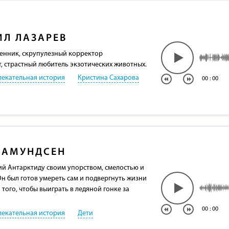
Л ЛАЗАРЕВ
енник, скрупулезный корректор
т, страстный любитель экзотических животных.
лекательная история
Кристина Сахарова
00
:
00
 АМУНДСЕН
й Антарктиду своим упорством, смелостью и
н был готов умереть сам и подвергнуть жизни
того, чтобы выиграть в ледяной гонке за
00
:
00
лекательная история
Дети