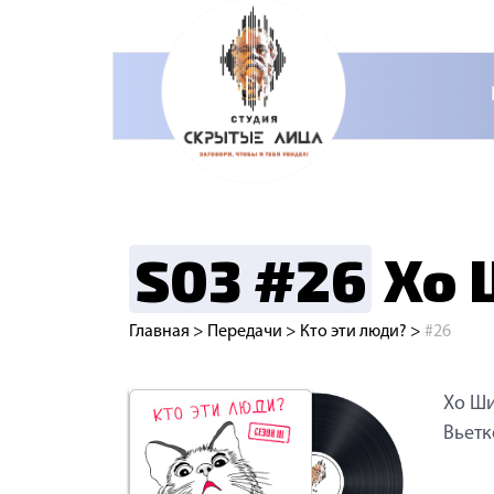
S03 #26
Хо 
Главная
>
Передачи
>
Кто эти люди?
>
#26
Хо Ши
Вьетк