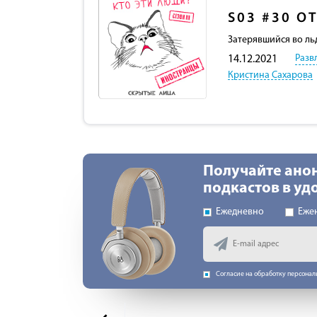
S03
#30
О
Затерявшийся во льд
Разв
14.12.2021
Кристина Сахарова
Получайте ано
подкастов в у
Ежедневно
Еже
Согласие на обработку персона