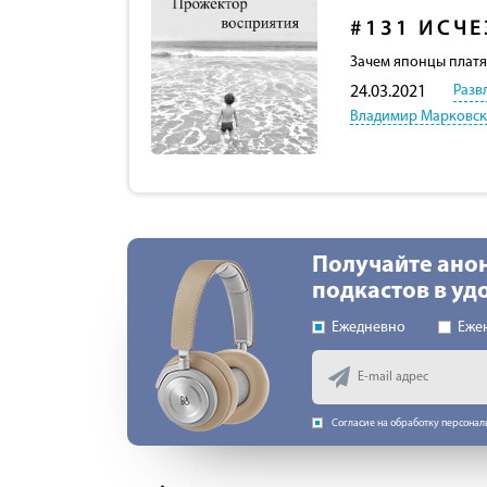
#131
ИСЧЕ
Зачем японцы платя
Разв
24.03.2021
Владимир Марковс
Получайте ано
подкастов в у
Ежедневно
Еже
Согласие на обработку персона