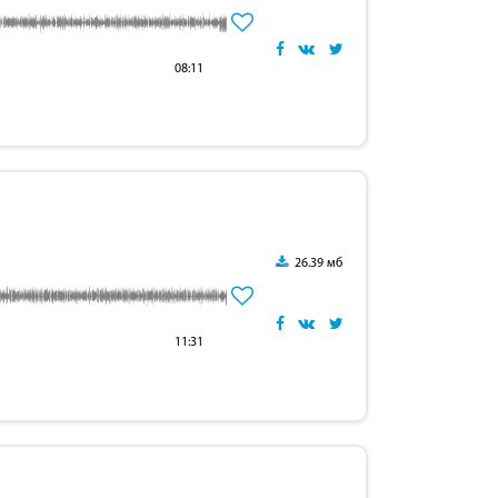
08:11
26.39 мб
11:31