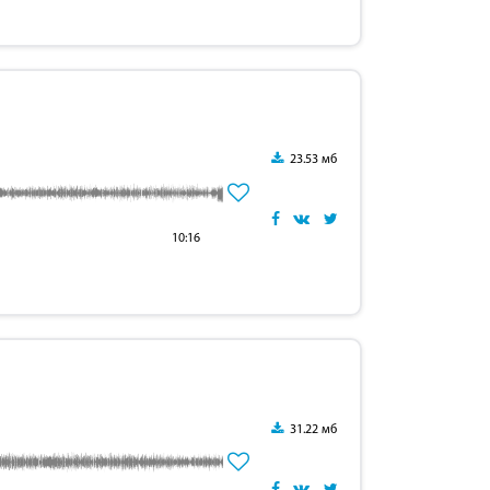
23.53 мб
10:16
31.22 мб