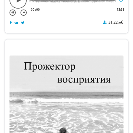
00
:
00
13:38
31.22 мб