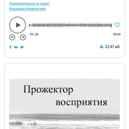
Развлекательная история
Владимир Марковский
00
:
00
09:49
22.47 мб