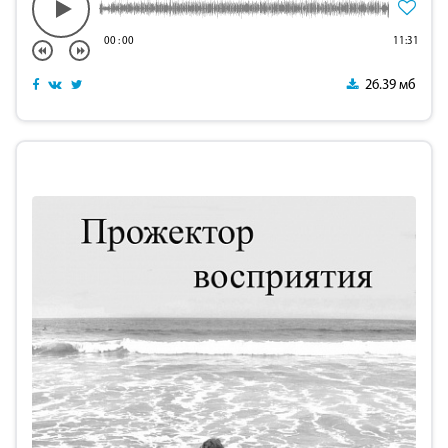
00
:
00
11:31
26.39 мб