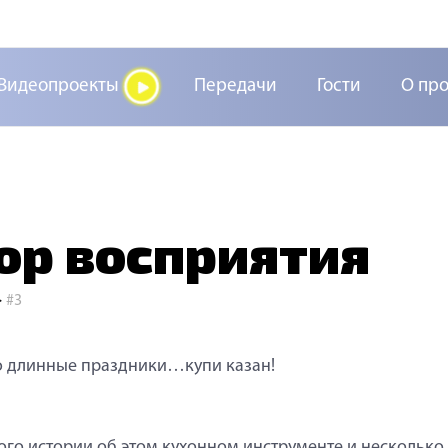
Видеопроекты
Передачи
Гости
О пр
р восприятия
>
#3
о длинные праздники…купи казан!
го истории об этом кухонном инструменте и несколько