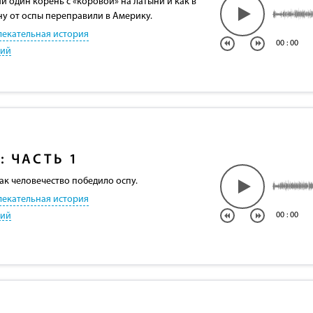
и один корень с «коровой» на латыни и как в
ну от оспы переправили в Америку.
лекательная история
00
:
00
кий
: ЧАСТЬ 1
ак человечество победило оспу.
лекательная история
кий
00
:
00