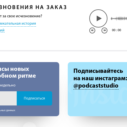
ЗНОВЕНИЯ НА ЗАКАЗ
т за свое исчезновение?
лекательная история
кий
00
:
00
нсы новых
Подписывайтесь
добном ритме
на наш инстаграм
@podcaststudio
недельно
Подписаться
льных данных