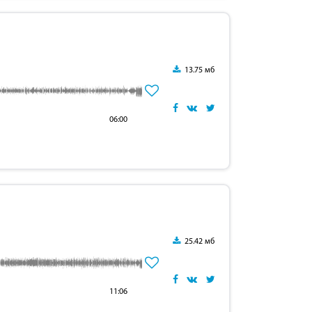
13.75 мб
06:00
25.42 мб
11:06