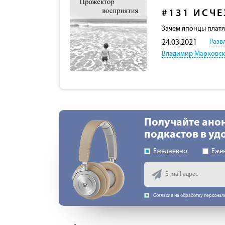
#131
ИСЧЕ
Зачем японцы платя
Разв
24.03.2021
Владимир Марковс
Получайте ано
подкастов в у
Ежедневно
Еже
Согласие на обработку персона