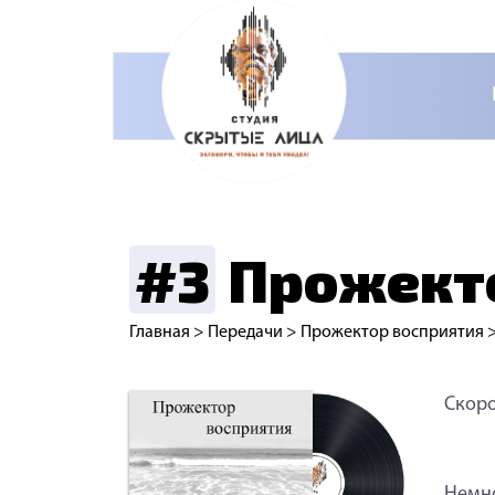
#3
Прожекто
Главная
>
Передачи
>
Прожектор восприятия
Скор
Немно