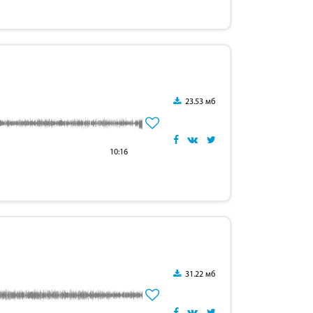
23.53 мб
10:16
31.22 мб