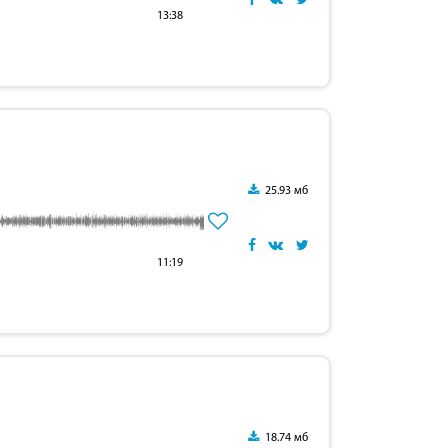
13:38
25.93 мб
11:19
18.74 мб