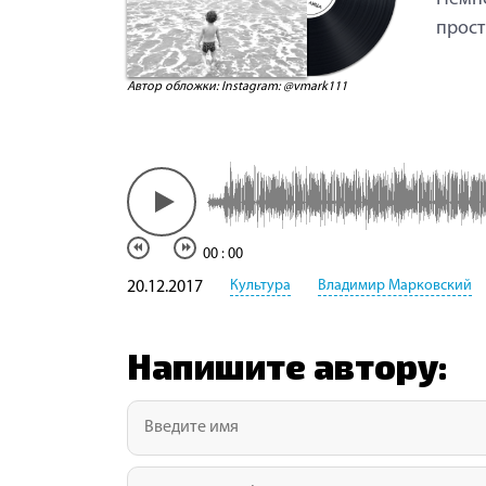
прост
Автор обложки: Instagram: @vmark111
00
:
00
Культура
Владимир Марковский
20.12.2017
Напишите автору: