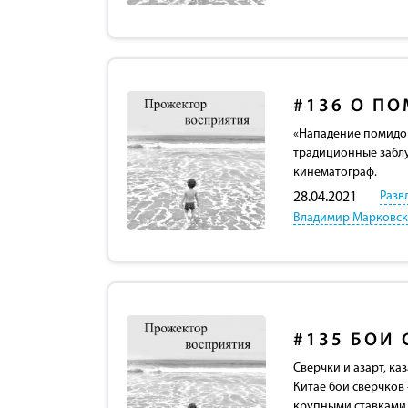
#136
О ПО
«Нападение помидор
традиционные заблу
кинематограф.
Разв
28.04.2021
Владимир Марковс
#135
БОИ 
Сверчки и азарт, ка
Китае бои сверчков
крупными ставками