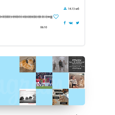
14.13 мб
06:10
: