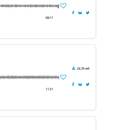
08:11
26.39 мб
11:31