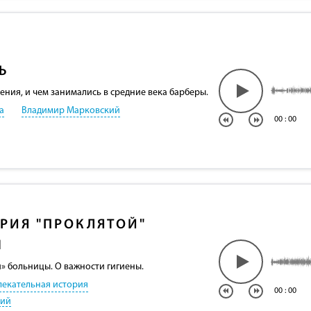
Ь
ния, и чем занимались в средние века барберы.
а
Владимир Марковский
00
:
00
РИЯ "ПРОКЛЯТОЙ"
Ы
» больницы. О важности гигиены.
лекательная история
00
:
00
кий