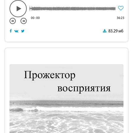
00
:
00
36:23
83.29 мб