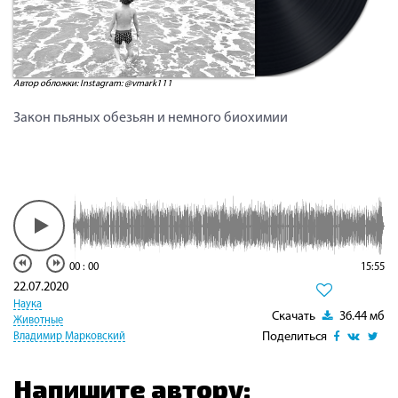
Автор обложки: Instagram: @vmark111
Закон пьяных обезьян и немного биохимии
00
:
00
15:55
22.07.2020
Наука
Скачать
36.44 мб
Животные
Поделиться
Владимир Марковский
Напишите автору: