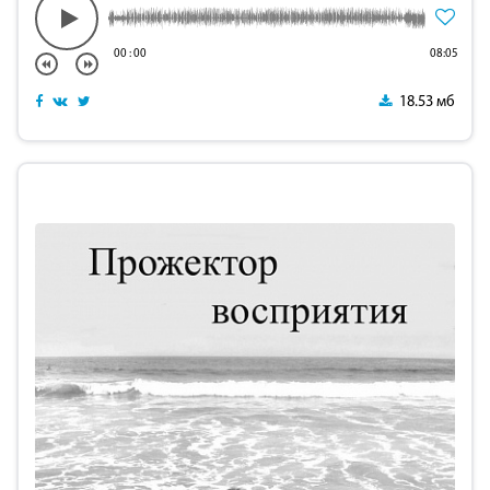
00
:
00
08:05
18.53 мб