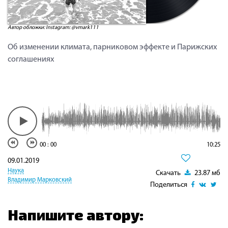
Автор обложки: Instagram: @vmark111
Об изменении климата, парниковом эффекте и Парижских
соглашениях
00
:
00
10:25
09.01.2019
Наука
Скачать
23.87 мб
Владимир Марковский
Поделиться
Напишите автору: