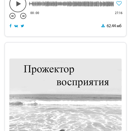
00
:
00
27:16
62.44 мб