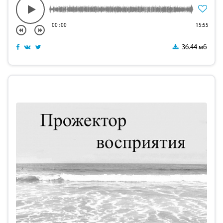
00
:
00
15:55
36.44 мб