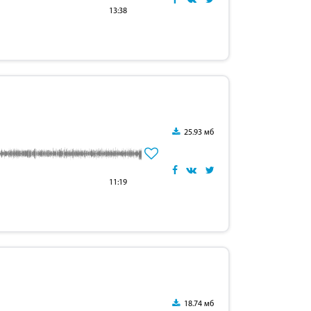
13:38
25.93 мб
11:19
18.74 мб