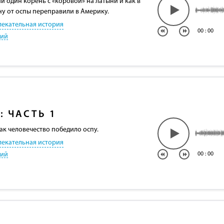
и один корень с «коровой» на латыни и как в
ну от оспы переправили в Америку.
лекательная история
00
:
00
кий
: ЧАСТЬ 1
ак человечество победило оспу.
лекательная история
кий
00
:
00