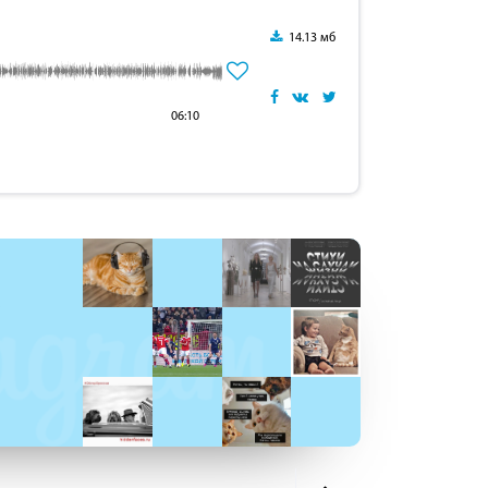
14.13 мб
06:10
: