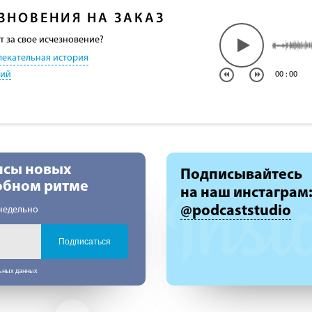
ЗНОВЕНИЯ НА ЗАКАЗ
т за свое исчезновение?
лекательная история
кий
00
:
00
нсы новых
Подписывайтесь
добном ритме
на наш инстаграм
@podcaststudio
недельно
Подписаться
льных данных