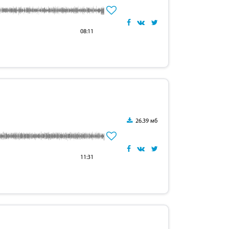
08:11
26.39 мб
11:31