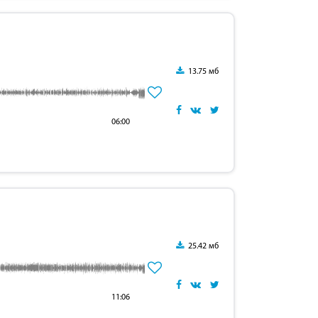
13.75 мб
06:00
25.42 мб
11:06