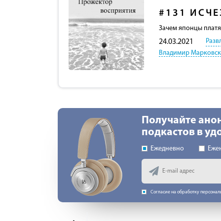
#131
ИСЧЕ
Зачем японцы платя
Разв
24.03.2021
Владимир Марковс
Получайте ано
подкастов в у
Ежедневно
Еже
Согласие на обработку персона