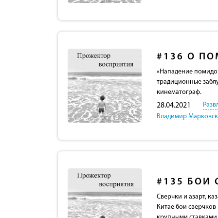
#136
О ПО
«Нападение помидор
традиционные заблу
кинематограф.
Разв
28.04.2021
Владимир Марковс
#135
БОИ 
Сверчки и азарт, ка
Китае бои сверчков
крупными ставками