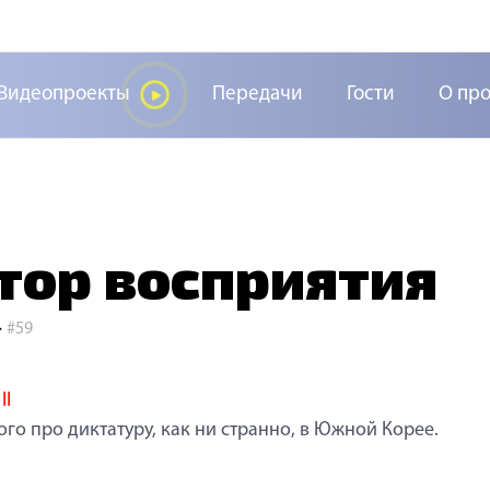
Видеопроекты
Передачи
Гости
О пр
ор восприятия
>
#59
II
го про диктатуру, как ни странно, в Южной Корее.