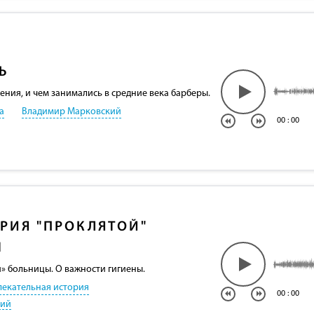
Ь
ния, и чем занимались в средние века барберы.
а
Владимир Марковский
00
:
00
РИЯ "ПРОКЛЯТОЙ"
Ы
» больницы. О важности гигиены.
лекательная история
00
:
00
кий