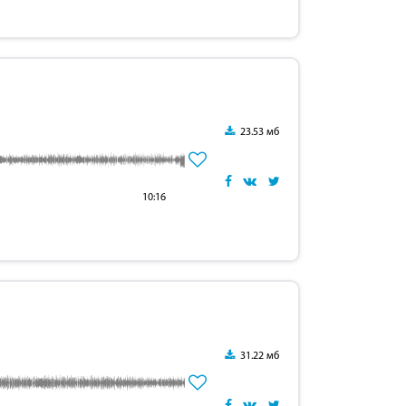
23.53 мб
10:16
31.22 мб