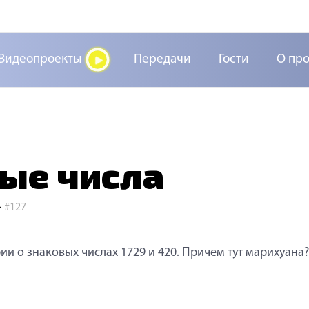
Видеопроекты
Передачи
Гости
О пр
ые числа
>
#127
ии о знаковых числах 1729 и 420. Причем тут марихуана?