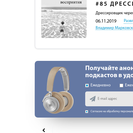
#85
ДРЕСС
Дрессировщик череп
Разв
06.11.2019
Владимир Марковс
Получайте ано
подкастов в у
Ежедневно
Еже
Согласие на обработку персона