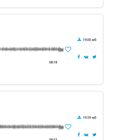
19.00 мб
08:18
19.59 мб