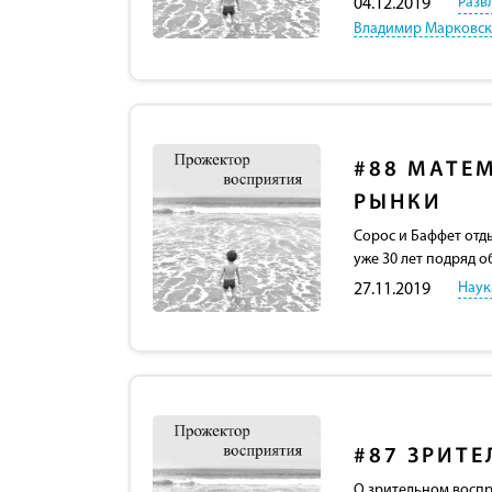
Разв
04.12.2019
Владимир Марковс
#88
МАТЕМ
РЫНКИ
Сорос и Баффет отд
уже 30 лет подряд 
Наук
27.11.2019
#87
ЗРИТЕ
О зрительном воспри