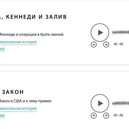
, КЕННЕДИ И ЗАЛИВ
Кеннеди и операция в бухте свиней.
лекательная история
00
:
00
кий
 ЗАКОН
Закон в США и к чему привел.
лекательная история
кий
00
:
00