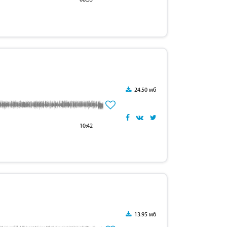
08:33
24.50 мб
10:42
13.95 мб