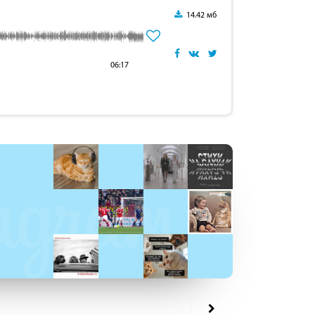
14.42 мб
06:17
: