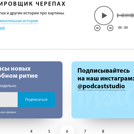
ИРОВЩИК ЧЕРЕПАХ
ах и другие истории про картины.
лекательная история
кий
00
:
00
нсы новых
Подписывайтесь
добном ритме
на наш инстаграм
@podcaststudio
недельно
Подписаться
льных данных
4
5
6
7
8