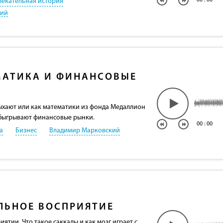
00
:
00
лекательная история
кий
АТИКА И ФИНАНСОВЫЕ
ыхают или как математики из фонда Медаллион
обыгрывают финансовые рынки.
00
:
00
а
Бизнес
Владимир Марковский
ЛЬНОЕ ВОСПРИЯТИЕ
ятии. Что такое саккады и как мозг играет с