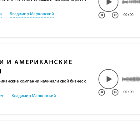
а
Владимир Марковский
00
:
00
И И АМЕРИКАНСКИЕ
И
иканские компании начинали свой бизнес с
00
:
00
ес
Владимир Марковский