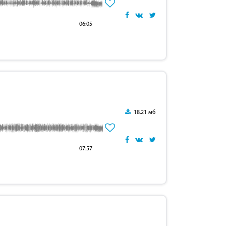
06:05
18.21 мб
07:57