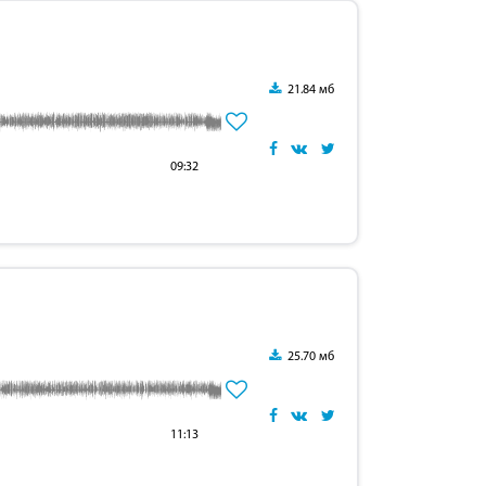
21.84 мб
09:32
25.70 мб
11:13