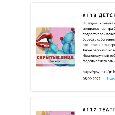
#118
ДЕТС
В Студии Скрытые Л
специалист центра С
подростковой психо
борьба с собственн
пренатального, пер
Также рассказ о но
«Благополучный реб
Модель общего замы
https://psy-in.ru/ps
Псих
08.09.2021
#117
ТЕАТ