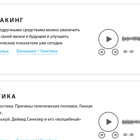
АКИНГ
 подручными средствами можно увеличить
своей жизни в будущем и улучшить
ические показатели уже сегодня.
овье
Биохакинг / Генетика
00
:
00
ТИКА
остика. Причины генетических поломок. Генная
к.
нькуй. Дейвид Синклер и его «волшебный»
00
:
00