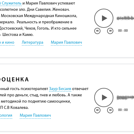
й Служитель
и Мария Павлович успевают
солютное зло. Дни Савелия. Женовач.
. Московская Международная Киношкола,
зеркало. Реальность и преображение в
Достоевский, Чехов, Гоголь. И кто сильнее
00
:
00
а Шестова и Камю.
р и кино
Литература
Мария Павлович
ООЦЕНКА
нный гость психотерапевт
Заур Бесаев
отвечает
ей про деньги, стыд, гнев и любовь. А также
 методикой по поднятию самооценки,
П С.В Ковалева.
00
:
00
ология
Мария Павлович