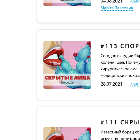
Здор
04.08.2021
Мария Павлович
#113
СПОР
Сегодня в студии С
колени, шея. Почему
хирургическое вмеш
медицинские показа
Здор
28.07.2021
#111
СКРЫ
Известный борец со
искусственное прои