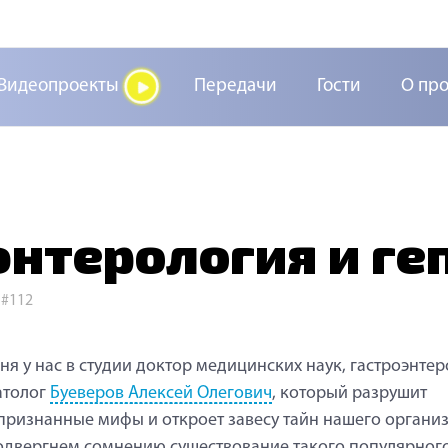
Видеопроекты
Передачи
Гости
О пр
энтерология и ге
>
#112
ня у нас в студии доктор медицинских наук, гастроэнтер
атолог
Буеверов Алексей Олегович
, который разрушит
ризнанные мифы и откроет завесу тайн нашего организ
двергнем сомнению существование такого популярног