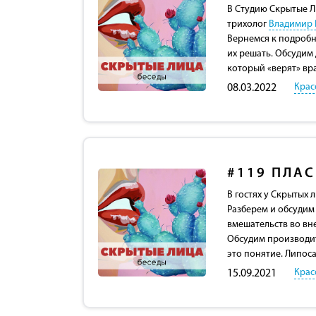
В Студию Скрытые Л
трихолог
Владимир 
Вернемся к подробн
их решать. Обсудим 
который «верят» вр
Крас
08.03.2022
#119
ПЛАС
В гостях у Скрытых 
Разберем и обсудим
вмешательств во вн
Обсудим производит
это понятие. Липос
Крас
15.09.2021