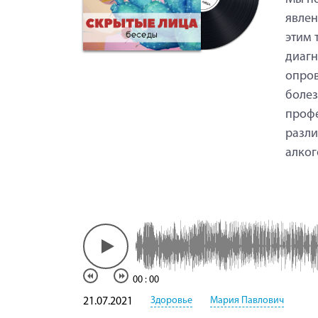
явлен
этим 
диагн
опров
болез
профе
разли
алког
00
:
00
Здоровье
Мария Павлович
21.07.2021