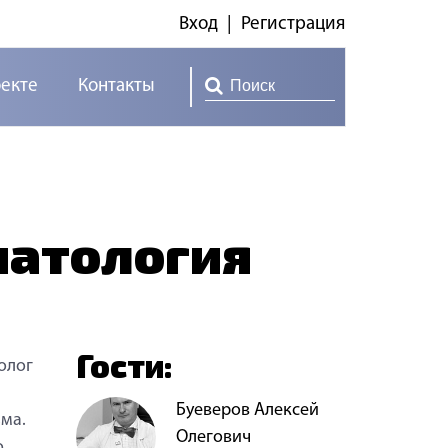
Вход
|
Регистрация
оекте
Контакты
патология
Гости:
олог
Буеверов Алексей
ма.
Олегович
о