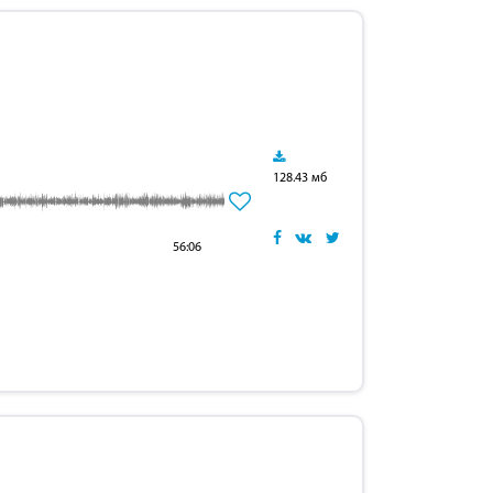
128.43 мб
56:06