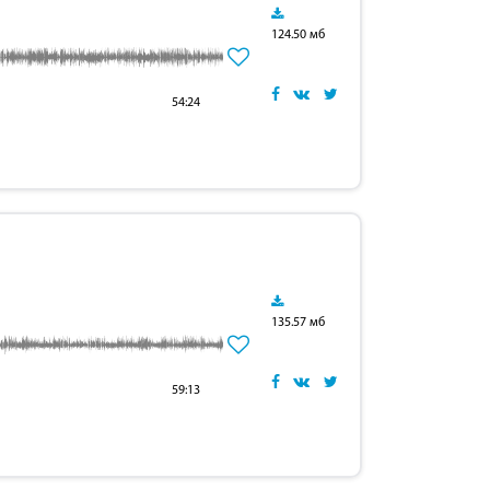
124.50 мб
54:24
135.57 мб
59:13