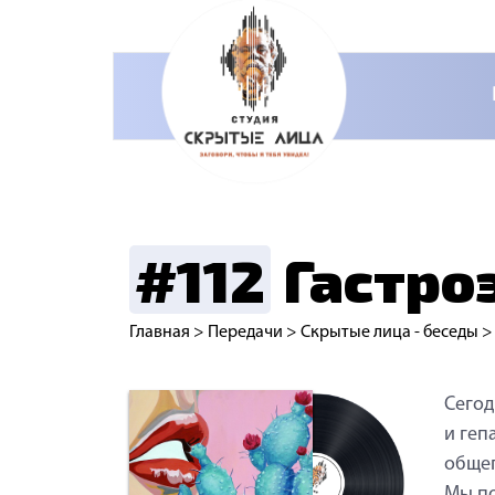
#112
Гастро
Главная
>
Передачи
>
Скрытые лица - беседы
Сегод
и геп
общеп
Мы по