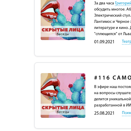
За два часа
Григори
обсудить многое. Аб
Электрический стул
Лантимос и Черное 
литературе и кино. 
"сплющился" от Льв
Теат
01.09.2021
#116
САМ
В эфире наш постоя
на вопросы слушател
делится уникальной
разработанной в ИИ
Псих
25.08.2021