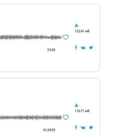
122.41 мб
53:28
116.71 мб
01:24:59