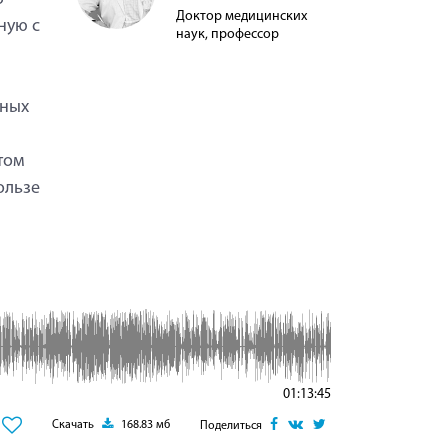
Доктор медицинских
ную с
наук, профессор
бных
том
ользе
01:13:45
Скачать
168.83 мб
Поделиться