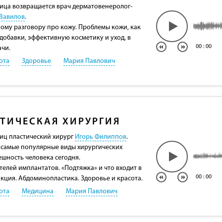
ица возвращается врач дерматовенеролог-
Вавилов
.
ому разговору про кожу. Проблемы кожи, как
добавки, эффективную косметику и уход, в
00
:
00
ачи.
ота
Здоровье
Мария Павлович
ТИЧЕСКАЯ ХИРУРГИЯ
лиц пластический хирург
Игорь Филиппов
.
 самые популярные виды хирургических
ешность человека сегодня.
елей имплантатов. «Подтяжка» и что входит в
00
:
00
акция. Абдоминопластика. Здоровье и красота.
ота
Медицина
Мария Павлович