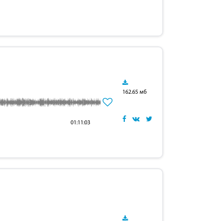
162.65 мб
01:11:03