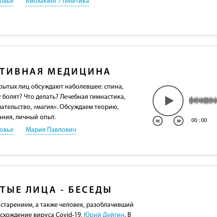
овье
Биохакинг / Генетика
ТИВНАЯ МЕДИЦИНА
крытых лиц обсуждают наболевшее: cпина,
 болят? Что делать? Лечебная гимнастика,
ательство, «магия». Обсуждаем теорию,
ния, личный опыт.
00
:
00
овье
Мария Павлович
ТЫЕ ЛИЦА - БЕСЕДЫ
 старением, а также человек, разоблачивший
схождение вируса Covid-19,
Юрий Дейгин
. В