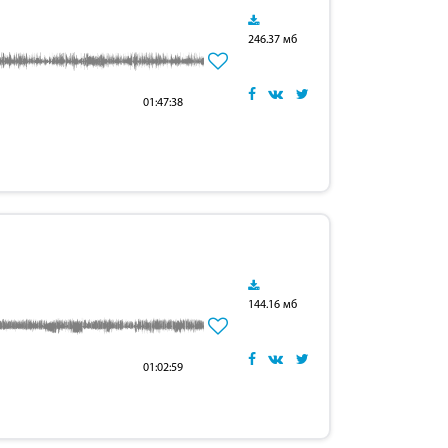
246.37 мб
01:47:38
144.16 мб
01:02:59