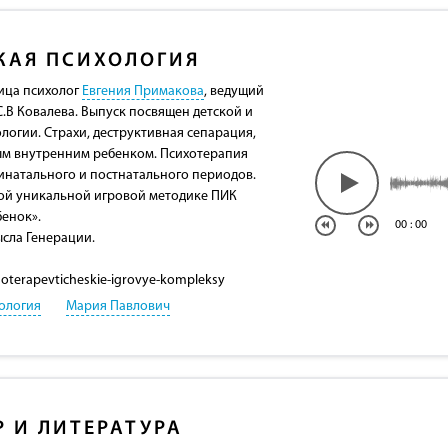
КАЯ ПСИХОЛОГИЯ
ица психолог
Евгения Примакова
, ведущий
.В Ковалева. Выпуск посвящен детской и
логии. Страхи, деструктивная сепарация,
ым внутренним ребенком. Психотерапия
инатального и постнатального периодов.
вой уникальной игровой методике ПИК
енок».
00
:
00
сла Генерации.
ihoterapevticheskie-igrovye-kompleksy
ология
Мария Павлович
Р И ЛИТЕРАТУРА