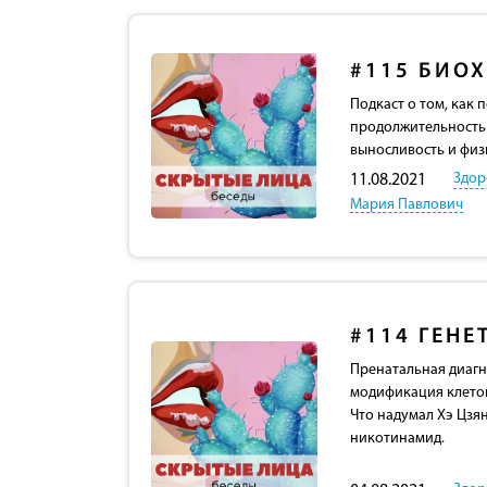
#115
БИОХ
Подкаст о том, как
продолжительность 
выносливость и физ
Здор
11.08.2021
Мария Павлович
#114
ГЕНЕ
Пренатальная диагн
модификация клето
Что надумал Хэ Цзя
никотинамид.