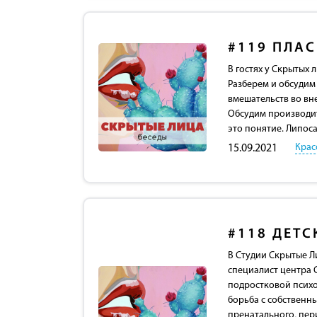
#119
ПЛАС
В гостях у Скрытых 
Разберем и обсудим
вмешательств во вн
Обсудим производит
это понятие. Липос
Крас
15.09.2021
#118
ДЕТС
В Студии Скрытые Л
специалист центра С
подростковой психо
борьба с собственн
пренатального, пер