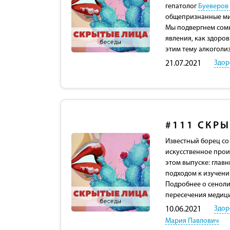
гепатолог
Буеверов
общепризнанные миф
Мы подвергнем сом
явления, как здоров
этим тему алкоголи
Здор
21.07.2021
#111
СКРЫ
Известный борец со
искусственное прои
этом выпуске: глав
подходом к изучению
Подробнее о сеноли
пересечения медици
Здор
10.06.2021
Мария Павлович