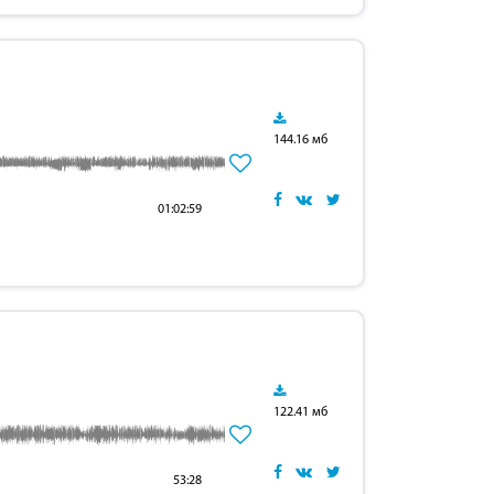
144.16 мб
01:02:59
122.41 мб
53:28