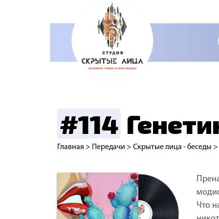
#114
Генети
Главная
>
Передачи
>
Скрытые лица - беседы
Прена
модиф
Что н
нико