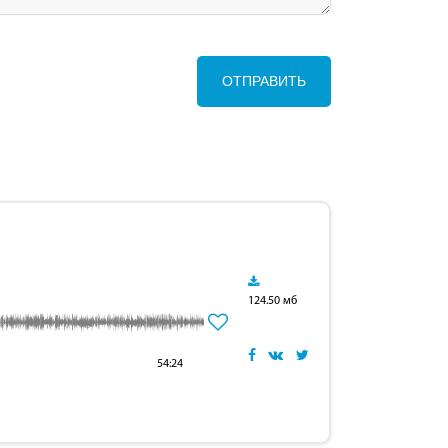
ОТПРАВИТЬ
124.50 мб
54:24