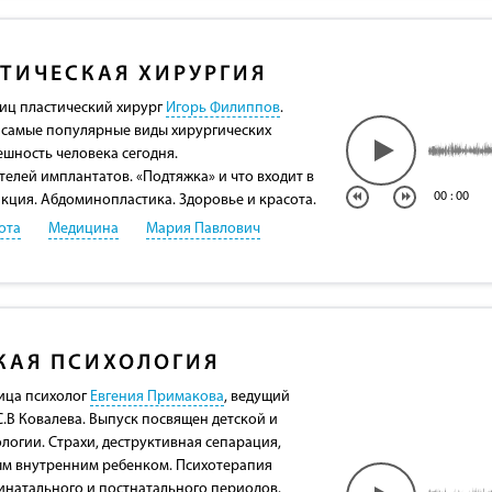
ТИЧЕСКАЯ ХИРУРГИЯ
лиц пластический хирург
Игорь Филиппов
.
 самые популярные виды хирургических
ешность человека сегодня.
елей имплантатов. «Подтяжка» и что входит в
00
:
00
акция. Абдоминопластика. Здоровье и красота.
ота
Медицина
Мария Павлович
КАЯ ПСИХОЛОГИЯ
ица психолог
Евгения Примакова
, ведущий
.В Ковалева. Выпуск посвящен детской и
логии. Страхи, деструктивная сепарация,
ым внутренним ребенком. Психотерапия
инатального и постнатального периодов.