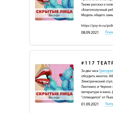
Также рассказ о но
«Благополучный реб
Модель общего замы
https://psy-in.ru/ps
Псих
08.09.2021
#117
ТЕАТ
За два часа
Григори
обсудить многое. Аб
Электрический стул
Лантимос и Черное 
литературе и кино. 
"сплющился" от Льв
Теат
01.09.2021