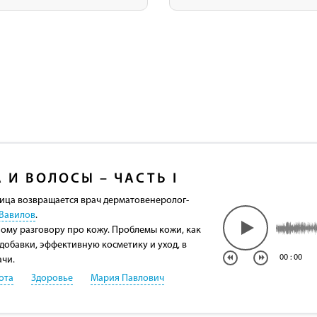
 И ВОЛОСЫ – ЧАСТЬ I
ица возвращается врач дерматовенеролог-
Вавилов
.
ому разговору про кожу. Проблемы кожи, как
добавки, эффективную косметику и уход, в
00
:
00
ачи.
ота
Здоровье
Мария Павлович