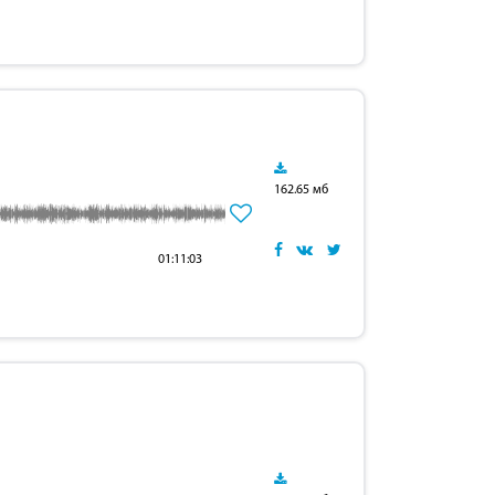
162.65 мб
01:11:03