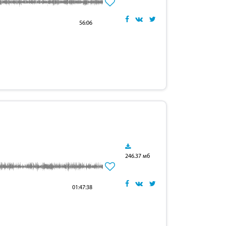
56:06
246.37 мб
01:47:38