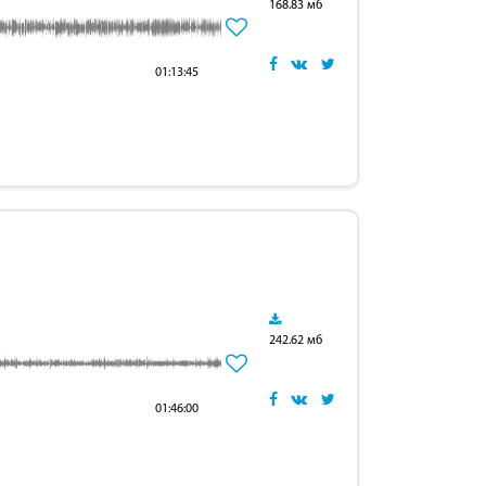
168.83 мб
01:13:45
242.62 мб
01:46:00