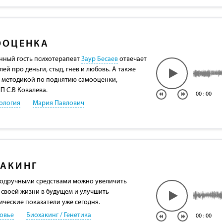
ООЦЕНКА
нный гость психотерапевт
Заур Бесаев
отвечает
ей про деньги, стыд, гнев и любовь. А также
 методикой по поднятию самооценки,
П С.В Ковалева.
00
:
00
ология
Мария Павлович
АКИНГ
 подручными средствами можно увеличить
своей жизни в будущем и улучшить
ические показатели уже сегодня.
овье
Биохакинг / Генетика
00
:
00