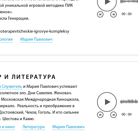
вой уникальной игровой методике ПИК
енок».
00
:
00
сла Генерации.
ihoterapevticheskie-igrovye-kompleksy
ология
Мария Павлович
Р И ЛИТЕРАТУРА
й Служитель
и Мария Павлович успевают
солютное зло. Дни Савелия. Женовач.
. Московская Международная Киношкола,
зеркало. Реальность и преображение в
Достоевский, Чехов, Гоголь. И кто сильнее
00
:
00
а Шестова и Камю.
р и кино
Литература
Мария Павлович