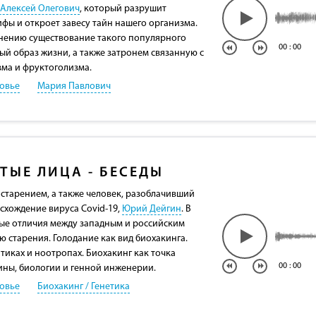
 Алексей Олегович
, который разрушит
ы и откроет завесу тайн нашего организма.
нению существование такого популярного
00
:
00
ый образ жизни, а также затронем связанную с
зма и фруктоголизма.
овье
Мария Павлович
ТЫЕ ЛИЦА - БЕСЕДЫ
 старением, а также человек, разоблачивший
схождение вируса Covid-19,
Юрий Дейгин
. В
ные отличия между западным и российским
 старения. Голодание как вид биохакинга.
тиках и ноотропах. Биохакинг как точка
00
:
00
ны, биологии и генной инженерии.
овье
Биохакинг / Генетика