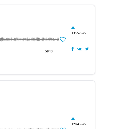
135.57 мб
59:13
128.43 мб