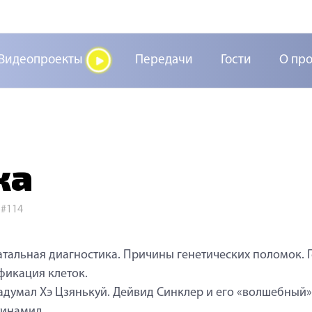
Видеопроекты
Передачи
Гости
О пр
ка
>
#114
тальная диагностика. Причины генетических поломок. 
икация клеток.
адумал Хэ Цзянькуй. Дейвид Синклер и его «волшебный»
тинамид.