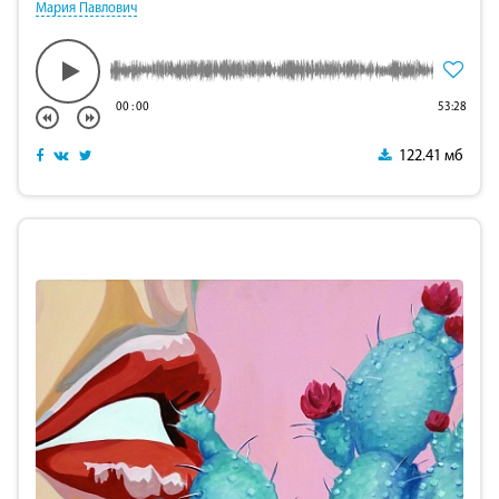
Мария Павлович
00
:
00
53:28
122.41 мб