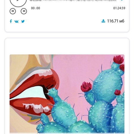
00
:
00
01:24:59
116.71 мб