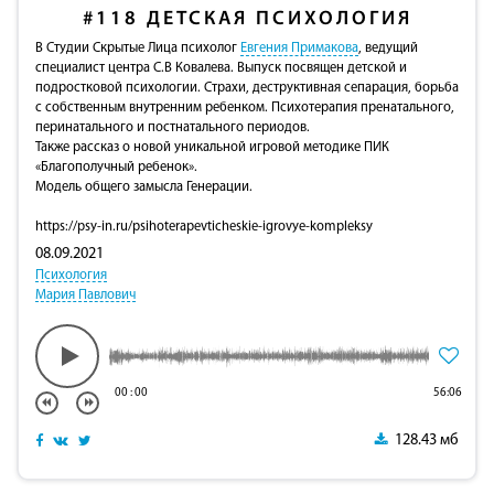
#118
ДЕТСКАЯ ПСИХОЛОГИЯ
В Студии Скрытые Лица психолог
Евгения Примакова
, ведущий
специалист центра С.В Ковалева. Выпуск посвящен детской и
подростковой психологии. Страхи, деструктивная сепарация, борьба
с собственным внутренним ребенком. Психотерапия пренатального,
перинатального и постнатального периодов.
Также рассказ о новой уникальной игровой методике ПИК
«Благополучный ребенок».
Модель общего замысла Генерации.
https://psy-in.ru/psihoterapevticheskie-igrovye-kompleksy
08.09.2021
Психология
Мария Павлович
00
:
00
56:06
128.43 мб