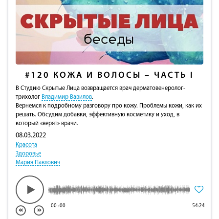
#120
КОЖА И ВОЛОСЫ – ЧАСТЬ I
В Студию Скрытые Лица возвращается врач дерматовенеролог-
трихолог
Владимир Вавилов
.
Вернемся к подробному разговору про кожу. Проблемы кожи, как их
решать. Обсудим добавки, эффективную косметику и уход, в
который «верят» врачи.
08.03.2022
Красота
Здоровье
Мария Павлович
00
:
00
54:24