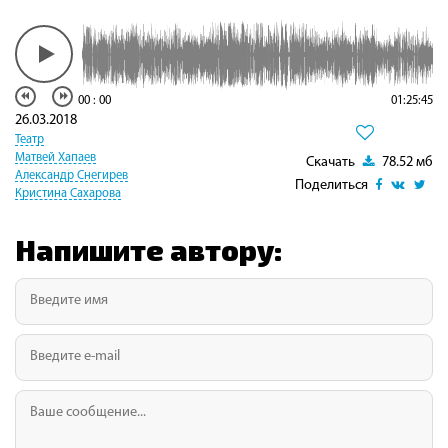
00
:
00
01:25:45
26.03.2018
Театр
Матвей Хапаев
Скачать
78.52 мб
Александр Снегирев
Поделиться
Кристина Сахарова
Напишите автору: