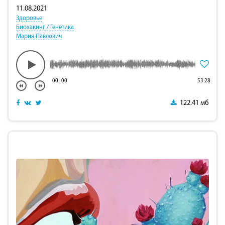
11.08.2021
Здоровье
Биохакинг / Генетика
Мария Павлович
00
:
00
53:28
122.41 мб