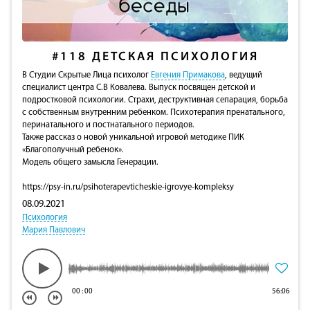
#118
ДЕТСКАЯ ПСИХОЛОГИЯ
В Студии Скрытые Лица психолог
Евгения Примакова
, ведущий
специалист центра С.В Ковалева. Выпуск посвящен детской и
подростковой психологии. Страхи, деструктивная сепарация, борьба
с собственным внутренним ребенком. Психотерапия пренатального,
перинатального и постнатального периодов.
Также рассказ о новой уникальной игровой методике ПИК
«Благополучный ребенок».
Модель общего замысла Генерации.
https://psy-in.ru/psihoterapevticheskie-igrovye-kompleksy
08.09.2021
Психология
Мария Павлович
00
:
00
56:06