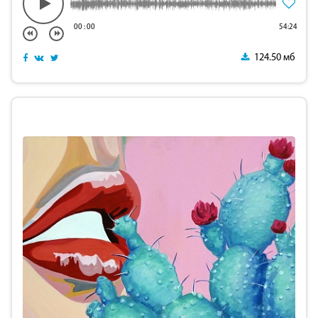
00
:
00
54:24
124.50 мб