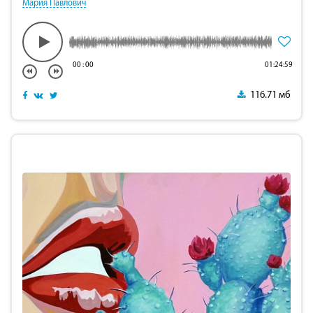
Мария Павлович
00
:
00
01:24:59
116.71 мб