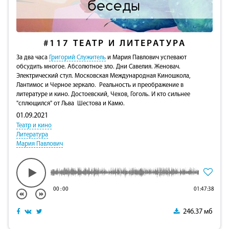
#117
ТЕАТР И ЛИТЕРАТУРА
За два часа
Григорий Служитель
и Мария Павлович успевают
обсудить многое. Абсолютное зло. Дни Савелия. Женовач.
Электрический стул. Московская Международная Киношкола,
Лантимос и Черное зеркало. Реальность и преображение в
литературе и кино. Достоевский, Чехов, Гоголь. И кто сильнее
"сплющился" от Льва Шестова и Камю.
01.09.2021
Театр и кино
Литература
Мария Павлович
00
:
00
01:47:38
246.37 мб