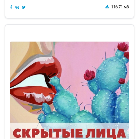
116.71 мб