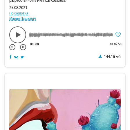
разработанной в ИИП С.В Ковалева.
25.08.2021
Психология
Мария Павлович
00
:
00
01:02:59
144.16 мб