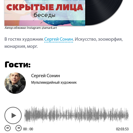
Автор обложки: Instagram: @amark.art
В гостях художник
Сергей Сонин
. Искусство, зооморфия,
монархия, морг.
Гости:
Сергей Сонин
Мультимедийный художник
00
:
00
02:03:53