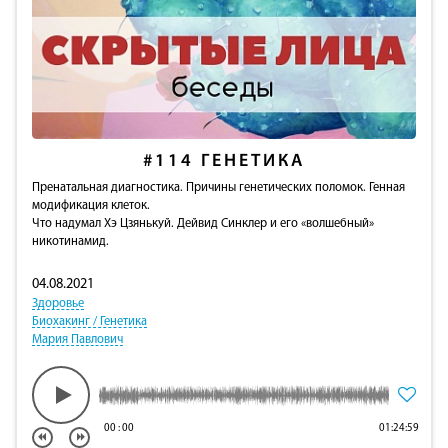
#114
ГЕНЕТИКА
Пренатальная диагностика. Причины генетических поломок. Генная
модификация клеток.
Что надумал Хэ Цзянькуй. Дейвид Синклер и его «волшебный»
никотинамид.
04.08.2021
Здоровье
Биохакинг / Генетика
Мария Павлович
00
:
00
01:24:59