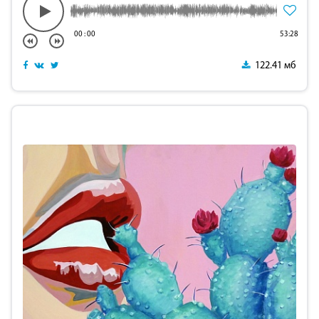
00
:
00
53:28
122.41 мб