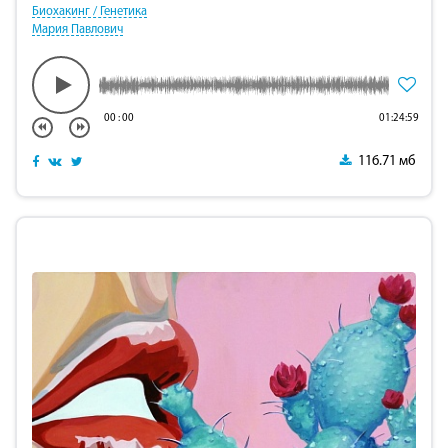
Биохакинг / Генетика
Мария Павлович
00
:
00
01:24:59
116.71 мб