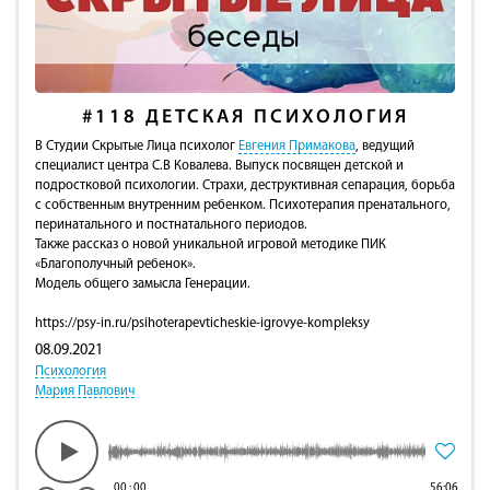
#118
ДЕТСКАЯ ПСИХОЛОГИЯ
В Студии Скрытые Лица психолог
Евгения Примакова
, ведущий
специалист центра С.В Ковалева. Выпуск посвящен детской и
подростковой психологии. Страхи, деструктивная сепарация, борьба
с собственным внутренним ребенком. Психотерапия пренатального,
перинатального и постнатального периодов.
Также рассказ о новой уникальной игровой методике ПИК
«Благополучный ребенок».
Модель общего замысла Генерации.
https://psy-in.ru/psihoterapevticheskie-igrovye-kompleksy
08.09.2021
Психология
Мария Павлович
00
:
00
56:06