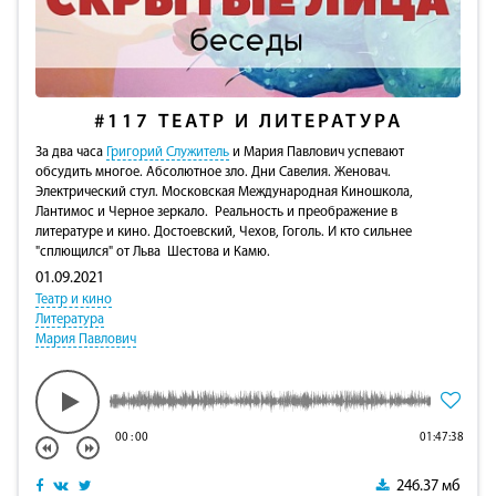
#117
ТЕАТР И ЛИТЕРАТУРА
За два часа
Григорий Служитель
и Мария Павлович успевают
обсудить многое. Абсолютное зло. Дни Савелия. Женовач.
Электрический стул. Московская Международная Киношкола,
Лантимос и Черное зеркало. Реальность и преображение в
литературе и кино. Достоевский, Чехов, Гоголь. И кто сильнее
"сплющился" от Льва Шестова и Камю.
01.09.2021
Театр и кино
Литература
Мария Павлович
00
:
00
01:47:38
246.37 мб