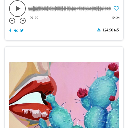
00
:
00
54:24
124.50 мб